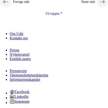
Forrige side
Neste side
2.5.2
Demokrati og medborgerskap
2.5.3
Bærekraftig utvikling
Til toppen
Om Udir
Kontakt oss
Presse
Nyhetsvarsel
English pages
Personvern
Tilgjengelighetserklæring
Informasjonskapsler
Facebook
LinkedIn
Instagram