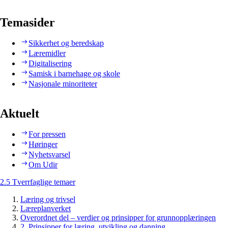
Temasider
Sikkerhet og beredskap
Læremidler
Digitalisering
Samisk i barnehage og skole
Nasjonale minoriteter
Aktuelt
For pressen
Høringer
Nyhetsvarsel
Om Udir
2.5 Tverrfaglige temaer
Læring og trivsel
Læreplanverket
Overordnet del – verdier og prinsipper for grunnopplæringen
2. Prinsipper for læring, utvikling og danning