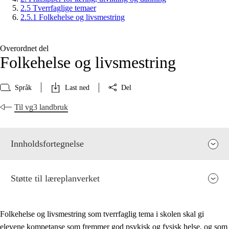
2.5 Tverrfaglige temaer
2.5.1 Folkehelse og livsmestring
Overordnet del
Folkehelse og livsmestring
Språk
Last ned
Del
Til vg3 landbruk
Innholdsfortegnelse
Støtte til læreplanverket
Folkehelse og livsmestring som tverrfaglig tema i skolen skal gi
elevene kompetanse som fremmer god psykisk og fysisk helse, og som