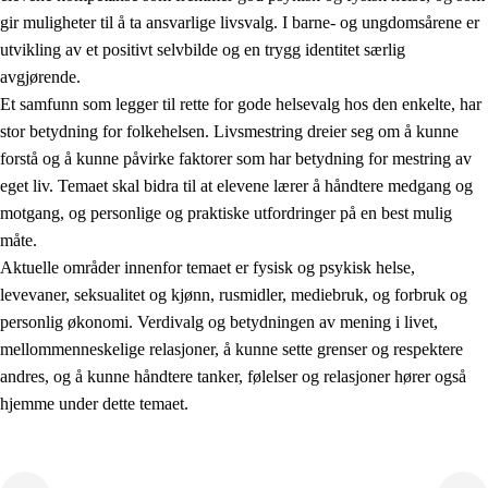
gir muligheter til å ta ansvarlige livsvalg. I barne- og ungdomsårene er
utvikling av et positivt selvbilde og en trygg identitet særlig
avgjørende.
Et samfunn som legger til rette for gode helsevalg hos den enkelte, har
stor betydning for folkehelsen. Livsmestring dreier seg om å kunne
forstå og å kunne påvirke faktorer som har betydning for mestring av
2.
Prinsipper for læring, utvikling og danning
eget liv. Temaet skal bidra til at elevene lærer å håndtere medgang og
motgang, og personlige og praktiske utfordringer på en best mulig
2.1
Sosial læring og utvikling
måte.
2.2
Kompetanse i fagene
Aktuelle områder innenfor temaet er fysisk og psykisk helse,
levevaner, seksualitet og kjønn, rusmidler, mediebruk, og forbruk og
2.3
Grunnleggende ferdigheter
personlig økonomi. Verdivalg og betydningen av mening i livet,
2.4
Å lære å lære
mellommenneskelige relasjoner, å kunne sette grenser og respektere
andres, og å kunne håndtere tanker, følelser og relasjoner hører også
Tverrfaglige temaer
hjemme under dette temaet.
2.5
Tverrfaglige temaer
2.5.1
Folkehelse og livsmestring