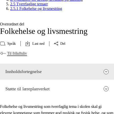
2.5 Tverrfaglige temaer
2.5.1 Folkehelse og livsmestring
Overordnet del
Folkehelse og livsmestring
Språk
Last ned
Del
Til friluftsliv
Innholdsfortegnelse
Støtte til læreplanverket
Folkehelse og livsmestring som tverrfaglig tema i skolen skal gi
elevene kompetanse som fremmer god psykisk og fysisk helse, og som