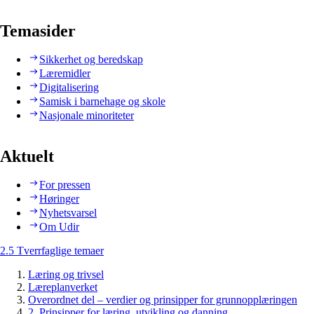
Temasider
Sikkerhet og beredskap
Læremidler
Digitalisering
Samisk i barnehage og skole
Nasjonale minoriteter
Aktuelt
For pressen
Høringer
Nyhetsvarsel
Om Udir
2.5 Tverrfaglige temaer
Læring og trivsel
Læreplanverket
Overordnet del – verdier og prinsipper for grunnopplæringen
2. Prinsipper for læring, utvikling og danning