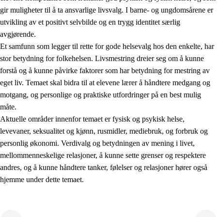
gir muligheter til å ta ansvarlige livsvalg. I barne- og ungdomsårene er
utvikling av et positivt selvbilde og en trygg identitet særlig
avgjørende.
Et samfunn som legger til rette for gode helsevalg hos den enkelte, har
stor betydning for folkehelsen. Livsmestring dreier seg om å kunne
forstå og å kunne påvirke faktorer som har betydning for mestring av
2.
Prinsipper for læring, utvikling og danning
eget liv. Temaet skal bidra til at elevene lærer å håndtere medgang og
motgang, og personlige og praktiske utfordringer på en best mulig
2.1
Sosial læring og utvikling
måte.
2.2
Kompetanse i fagene
Aktuelle områder innenfor temaet er fysisk og psykisk helse,
levevaner, seksualitet og kjønn, rusmidler, mediebruk, og forbruk og
2.3
Grunnleggende ferdigheter
personlig økonomi. Verdivalg og betydningen av mening i livet,
2.4
Å lære å lære
mellommenneskelige relasjoner, å kunne sette grenser og respektere
andres, og å kunne håndtere tanker, følelser og relasjoner hører også
Tverrfaglige temaer
hjemme under dette temaet.
2.5
Tverrfaglige temaer
2.5.1
Folkehelse og livsmestring