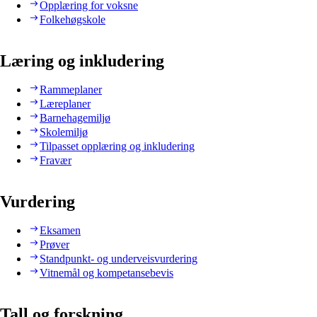
Opplæring for voksne
Folkehøgskole
Læring og inkludering
Rammeplaner
Læreplaner
Barnehagemiljø
Skolemiljø
Tilpasset opplæring og inkludering
Fravær
Vurdering
Eksamen
Prøver
Standpunkt- og underveisvurdering
Vitnemål og kompetansebevis
Tall og forskning