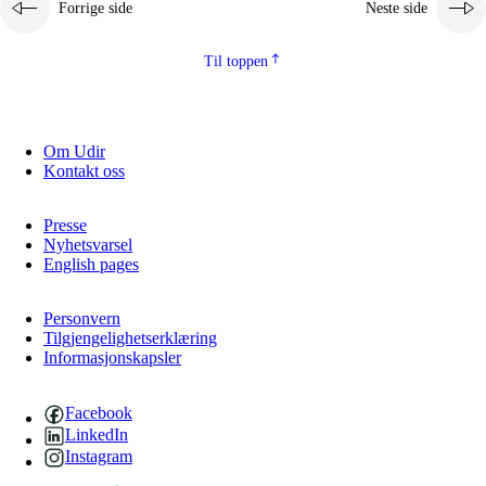
Forrige side
Neste side
2.5.2
Demokrati og medborgerskap
2.5.3
Bærekraftig utvikling
Til toppen
Om Udir
Kontakt oss
Presse
Nyhetsvarsel
English pages
Personvern
Tilgjengelighetserklæring
Informasjonskapsler
Facebook
LinkedIn
Instagram