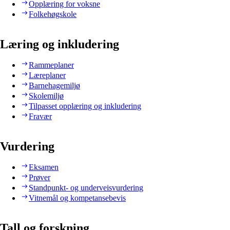
Opplæring for voksne
Folkehøgskole
Læring og inkludering
Rammeplaner
Læreplaner
Barnehagemiljø
Skolemiljø
Tilpasset opplæring og inkludering
Fravær
Vurdering
Eksamen
Prøver
Standpunkt- og underveisvurdering
Vitnemål og kompetansebevis
Tall og forskning