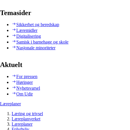
Temasider
Sikkerhet og beredskap
Læremidler
Digitalisering
Samisk i barnehage og skole
Nasjonale minoriteter
Aktuelt
For pressen
Høringer
Nyhetsvarsel
Om Udir
Læreplaner
Læring og trivsel
Læreplanverket
Læreplaner
Friluftsliv