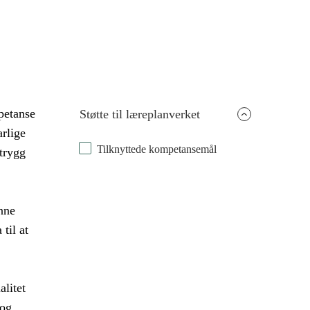
petanse
Støtte til læreplanverket
rlige
Tilknyttede kompetansemål
 trygg
nne
til at
alitet
 og