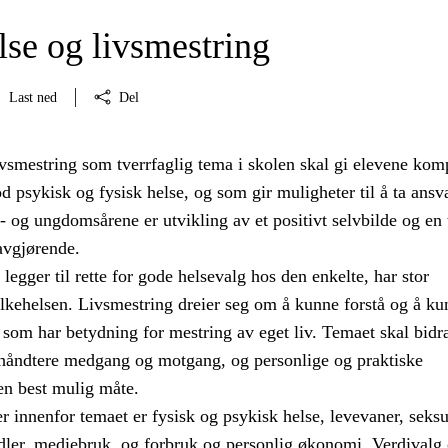
lse og livsmestring
Last ned
Del
ivsmestring som tverrfaglig tema i skolen skal gi elevene kom
psykisk og fysisk helse, og som gir muligheter til å ta ansva
e- og ungdomsårene er utvikling av et positivt selvbilde og en
 avgjørende.
egger til rette for gode helsevalg hos den enkelte, har stor
olkehelsen. Livsmestring dreier seg om å kunne forstå og å ku
 som har betydning for mestring av eget liv. Temaet skal bidra 
 håndtere medgang og motgang, og personlige og praktiske
en best mulig måte.
 innenfor temaet er fysisk og psykisk helse, levevaner, seksu
dler, mediebruk, og forbruk og personlig økonomi. Verdivalg