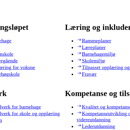
ngsløpet
Læring og inklude
ehage
Rammeplaner
Læreplaner
nskole
Barnehagemiljø
regående
Skolemiljø
æring for voksne
Tilpasset opplæring og
ehøgskole
Fravær
rk
Kompetanse og til
lverk for barnehage
Kvalitet og kompetans
lverk for skole og opplæring
Kompetanseutvikling 
videreutdanning
n
Lederutdanning