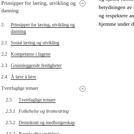
Prinsipper for læring, utvikling og
betydningen av 
danning
og respektere an
hjemme under de
2.
Prinsipper for læring, utvikling og
danning
2.1
Sosial læring og utvikling
2.2
Kompetanse i fagene
2.3
Grunnleggende ferdigheter
2.4
Å lære å lære
Tverrfaglige temaer
2.5
Tverrfaglige temaer
2.5.1
Folkehelse og livsmestring
2.5.2
Demokrati og medborgerskap
2.5.3
Bærekraftig utvikling