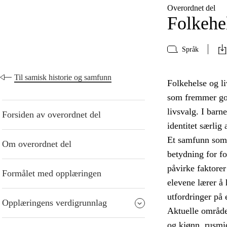
Overordnet del
Folkehe
Språk
Til samisk historie og samfunn
Folkehelse og l
som fremmer god 
livsvalg. I barn
Forsiden av overordnet del
identitet særlig
Et samfunn som l
Om overordnet del
betydning for f
påvirke faktorer
Formålet med opplæringen
elevene lærer å
utfordringer på 
Opplæringens verdigrunnlag
Aktuelle områder
og kjønn, rusmi