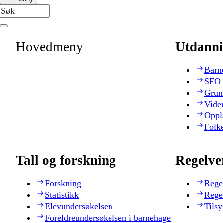
Hovedmeny
Utdanni
Barn
SFO
Grun
Vide
Oppl
Folk
Tall og forskning
Regelve
Forskning
Rege
Statistikk
Rege
Elevundersøkelsen
Tilsy
Foreldreundersøkelsen i barnehage