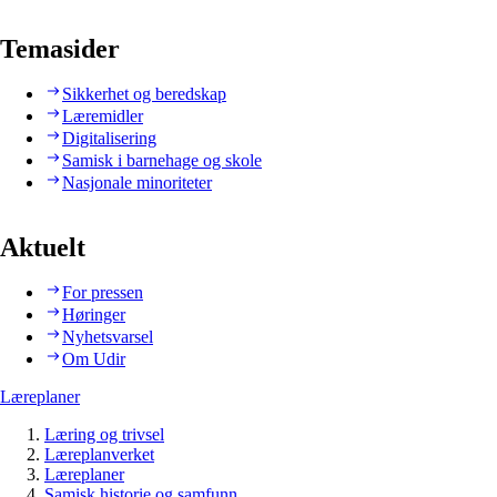
Temasider
Sikkerhet og beredskap
Læremidler
Digitalisering
Samisk i barnehage og skole
Nasjonale minoriteter
Aktuelt
For pressen
Høringer
Nyhetsvarsel
Om Udir
Læreplaner
Læring og trivsel
Læreplanverket
Læreplaner
Samisk historie og samfunn