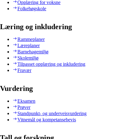
Opplæring for voksne
Folkehøgskole
Læring og inkludering
Rammeplaner
Læreplaner
Barnehagemiljø
Skolemiljø
Tilpasset opplæring og inkludering
Fravær
Vurdering
Eksamen
Prøver
Standpunkt- og underveisvurdering
Vitnemål og kompetansebevis
Tall og forskning