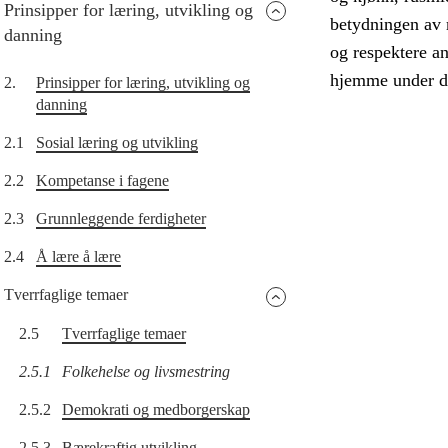
Prinsipper for læring, utvikling og
betydningen av 
danning
og respektere an
hjemme under de
2.
Prinsipper for læring, utvikling og
danning
2.1
Sosial læring og utvikling
2.2
Kompetanse i fagene
2.3
Grunnleggende ferdigheter
2.4
Å lære å lære
Tverrfaglige temaer
2.5
Tverrfaglige temaer
2.5.1
Folkehelse og livsmestring
2.5.2
Demokrati og medborgerskap
2.5.3
Bærekraftig utvikling