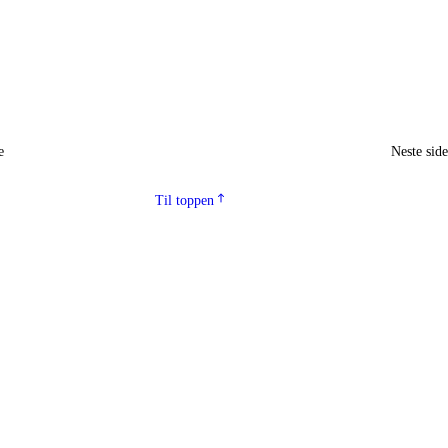
e
Neste sid
Til toppen