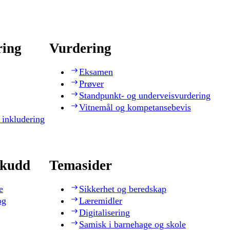
ring
Vurdering
Eksamen
Prøver
Standpunkt- og underveisvurdering
Vitnemål og kompetansebevis
 inkludering
skudd
Temasider
e
Sikkerhet og beredskap
og
Læremidler
Digitalisering
Samisk i barnehage og skole