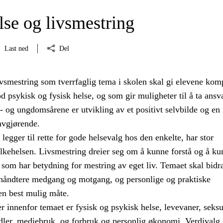
lse og livsmestring
Last ned
Del
ivsmestring som tverrfaglig tema i skolen skal gi elevene kom
psykisk og fysisk helse, og som gir muligheter til å ta ansva
e- og ungdomsårene er utvikling av et positivt selvbilde og en
 avgjørende.
egger til rette for gode helsevalg hos den enkelte, har stor
olkehelsen. Livsmestring dreier seg om å kunne forstå og å ku
 som har betydning for mestring av eget liv. Temaet skal bidra 
 håndtere medgang og motgang, og personlige og praktiske
en best mulig måte.
 innenfor temaet er fysisk og psykisk helse, levevaner, seksu
dler, mediebruk, og forbruk og personlig økonomi. Verdivalg