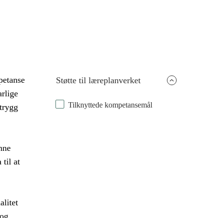
petanse
Støtte til læreplanverket
rlige
Tilknyttede kompetansemål
 trygg
nne
til at
alitet
 og