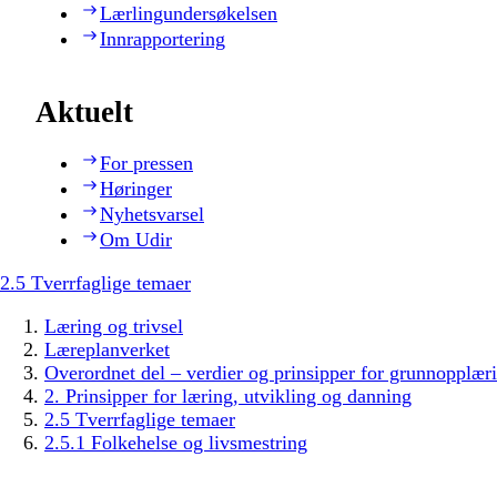
Lærlingundersøkelsen
Innrapportering
Aktuelt
For pressen
Høringer
Nyhetsvarsel
Om Udir
2.5 Tverrfaglige temaer
Læring og trivsel
Læreplanverket
Overordnet del – verdier og prinsipper for grunnopplær
2. Prinsipper for læring, utvikling og danning
2.5 Tverrfaglige temaer
2.5.1 Folkehelse og livsmestring