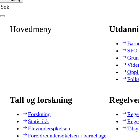
Hovedmeny
Utdanni
Barn
SFO
Grun
Vide
Oppl
Folk
Tall og forskning
Regelve
Forskning
Rege
Statistikk
Rege
Elevundersøkelsen
Tilsy
Foreldreundersøkelsen i barnehage