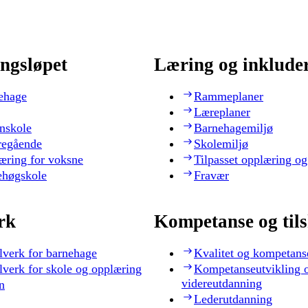
ngsløpet
Læring og inklude
ehage
Rammeplaner
Læreplaner
nskole
Barnehagemiljø
regående
Skolemiljø
æring for voksne
Tilpasset opplæring og
ehøgskole
Fravær
rk
Kompetanse og til
lverk for barnehage
Kvalitet og kompetans
lverk for skole og opplæring
Kompetanseutvikling 
videreutdanning
n
Lederutdanning