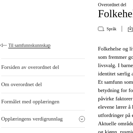
Overordnet del
Folkehe
Språk
Til samfunnskunnskap
Folkehelse og l
som fremmer god 
livsvalg. I barn
Forsiden av overordnet del
identitet særlig
Et samfunn som l
Om overordnet del
betydning for f
påvirke faktorer
Formålet med opplæringen
elevene lærer å
utfordringer på 
Opplæringens verdigrunnlag
Aktuelle områder
og kjønn, rusmi