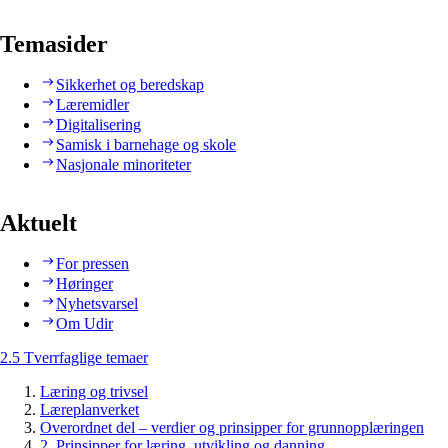
Temasider
Sikkerhet og beredskap
Læremidler
Digitalisering
Samisk i barnehage og skole
Nasjonale minoriteter
Aktuelt
For pressen
Høringer
Nyhetsvarsel
Om Udir
2.5 Tverrfaglige temaer
Læring og trivsel
Læreplanverket
Overordnet del – verdier og prinsipper for grunnopplæringen
2. Prinsipper for læring, utvikling og danning