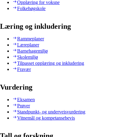
Opplæring for voksne
Folkehøgskole
Læring og inkludering
Rammeplaner
Læreplaner
Barnehagemiljø
Skolemiljø
Tilpasset opplæring og inkludering
Fravær
Vurdering
Eksamen
Prøver
Standpunkt- og underveisvurdering
Vitnemål og kompetansebevis
Tall og forskning