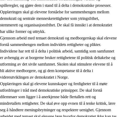
spilleregler, og gjøre dem i stand til å delta i demokratiske prosesser.
Opplæringen skal gi elevene forståelse for sammenhengen mellom
demokrati og sentrale menneskerettigheter som ytringsfrihet,
stemmerett og organisasjonsfrihet. De skal få innsikt i at demokratiet
har ulike former og uttrykk.
Gjennom arbeid med temaet demokrati og medborgerskap skal elevene
2.
Prinsipper for læring, utvikling og danning
forstå sammenhengen mellom individets rettigheter og plikter.
Individene har rett til å delta i politisk arbeid, samtidig som samfunnet
2.1
Sosial læring og utvikling
er avhengig av at borgerne bruker rettighetene til politisk deltakelse og
2.2
Kompetanse i fagene
utforming av det sivile samfunnet. Skolen skal stimulere elevene til å
bli aktive medborgere, og gi dem kompetanse til å delta i
2.3
Grunnleggende ferdigheter
videreutviklingen av demokratiet i Norge.
2.4
Å lære å lære
Opplæringen skal gi elevene kunnskaper og ferdigheter til å møte
utfordringer i tråd med demokratiske prinsipper. De skal forstå
Tverrfaglige temaer
dilemmaer som ligger i å anerkjenne både flertallets rett og
2.5
Tverrfaglige temaer
mindretallets rettigheter. De skal øve opp evnen til å tenke kritisk, lære
seg å håndtere meningsbrytninger og respektere uenighet. Gjennom
2.5.1
Folkehelse og livsmestring
arbeidet med temaet skal elevene lære hvorfor demokratiet ikke kan tas