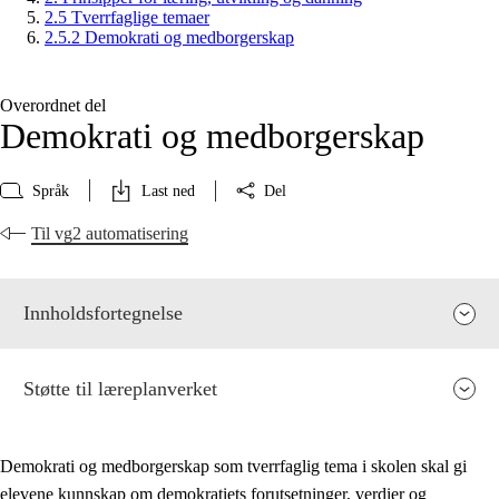
2.5 Tverrfaglige temaer
2.5.2 Demokrati og medborgerskap
Overordnet del
Demokrati og medborgerskap
Språk
Last ned
Del
Til vg2 automatisering
Innholdsfortegnelse
Støtte til læreplanverket
Demokrati og medborgerskap som tverrfaglig tema i skolen skal gi
elevene kunnskap om demokratiets forutsetninger, verdier og