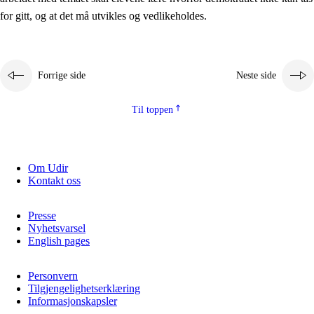
2.5.2
Demokrati og medborgerskap
for gitt, og at det må utvikles og vedlikeholdes.
2.5.3
Bærekraftig utvikling
Forrige side
Neste side
Til toppen
Om Udir
Kontakt oss
Presse
Nyhetsvarsel
English pages
Personvern
Tilgjengelighetserklæring
Informasjonskapsler