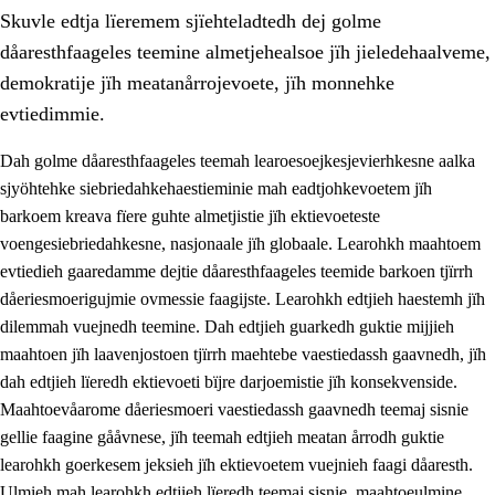
Skuvle edtja lïeremem sjïehteladtedh dej golme
dåaresthfaageles teemine almetjehealsoe jïh jieledehaalveme,
demokratije jïh meatanårrojevoete, jïh monnehke
evtiedimmie.
Dah golme dåaresthfaageles teemah learoesoejkesjevierhkesne aalka
2.
Lïeremen, evtiedimmien jïh skearkagimmien prinsihph
sjyöhtehke siebriedahkehaestieminie mah eadtjohkevoetem jïh
2.1
Sosijaale lïereme jïh evtiedimmie
barkoem kreava fïere guhte almetjistie jïh ektievoeteste
voengesiebriedahkesne, nasjonaale jïh globaale. Learohkh maahtoem
2.2
Maahtoe faagine
evtiedieh gaaredamme dejtie dåaresthfaageles teemide barkoen tjïrrh
2.3
Vihkeles tjiehpiesvoeth
dåeriesmoerigujmie ovmessie faagijste. Learohkh edtjieh haestemh jïh
dilemmah vuejnedh teemine. Dah edtjieh guarkedh guktie mijjieh
2.4
Lïeredh lïeredh
maahtoen jïh laavenjostoen tjïrrh maehtebe vaestiedassh gaavnedh, jïh
Dåaresthfaageles teemah
dah edtjieh lïeredh ektievoeti bïjre darjoemistie jïh konsekvenside.
Maahtoevåarome dåeriesmoeri vaestiedassh gaavnedh teemaj sisnie
2.5
Dåaresthfaageles teemah
gellie faagine gååvnese, jïh teemah edtjieh meatan årrodh guktie
2.5.1
Almetjehealsoe jïh jieledehaalveme
learohkh goerkesem jeksieh jïh ektievoetem vuejnieh faagi dåaresth.
Ulmieh mah learohkh edtjieh lïeredh teemaj sisnie, maahtoeulmine
2.5.2
Demokratije jïh meatanårrojevoete