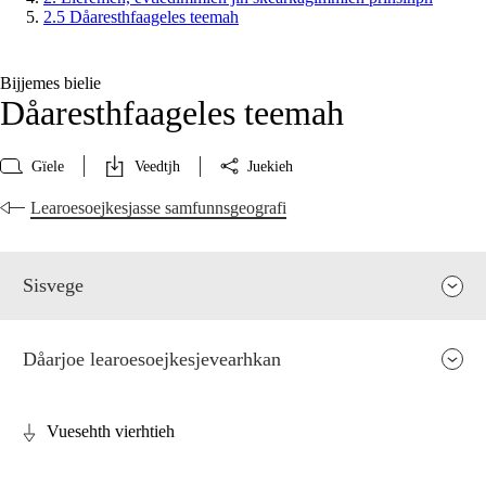
2.5 Dåaresthfaageles teemah
Bijjemes bielie
Dåaresthfaageles teemah
Gïele
Veedtjh
Juekieh
Learoesoejkesjasse samfunnsgeografi
Sisvege
Dåarjoe learoesoejkesjevearhkan
Vuesehth vierhtieh