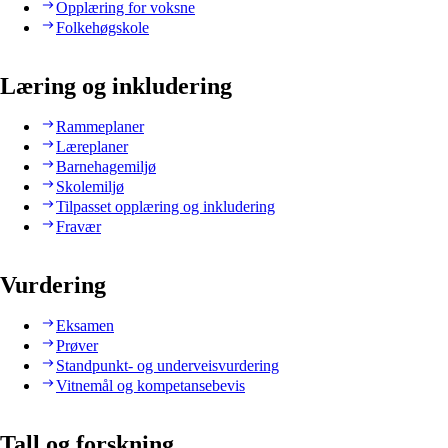
Opplæring for voksne
Folkehøgskole
Læring og inkludering
Rammeplaner
Læreplaner
Barnehagemiljø
Skolemiljø
Tilpasset opplæring og inkludering
Fravær
Vurdering
Eksamen
Prøver
Standpunkt- og underveisvurdering
Vitnemål og kompetansebevis
Tall og forskning