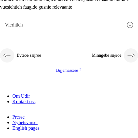
vuesiehtieh faagide gusnie relevaante
2.5.3
Monnehke evtiedimmie
Vierhtieh
Evtebe sæjroe
Minngebe sæjroe
Bijjemassese
Om Udir
Kontakt oss
Presse
Nyhetsvarsel
English pages