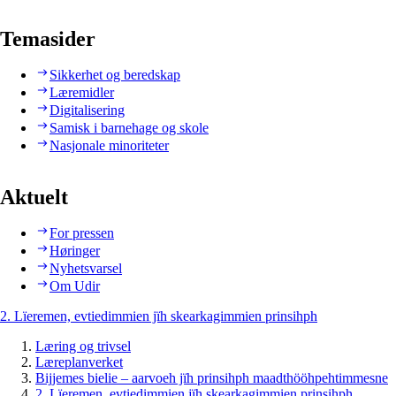
Temasider
Sikkerhet og beredskap
Læremidler
Digitalisering
Samisk i barnehage og skole
Nasjonale minoriteter
Aktuelt
For pressen
Høringer
Nyhetsvarsel
Om Udir
2. Lïeremen, evtiedimmien jïh skearkagimmien prinsihph
Læring og trivsel
Læreplanverket
Bijjemes bielie – aarvoeh jïh prinsihph maadthööhpehtimmesne
2. Lïeremen, evtiedimmien jïh skearkagimmien prinsihph