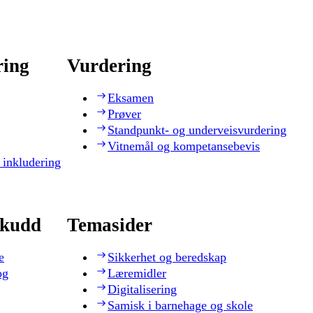
ring
Vurdering
Eksamen
Prøver
Standpunkt- og underveisvurdering
Vitnemål og kompetansebevis
 inkludering
skudd
Temasider
e
Sikkerhet og beredskap
og
Læremidler
Digitalisering
Samisk i barnehage og skole