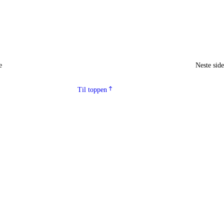
e
Neste sid
Til toppen