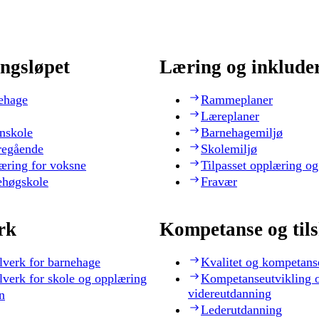
ngsløpet
Læring og inklude
ehage
Rammeplaner
Læreplaner
nskole
Barnehagemiljø
regående
Skolemiljø
æring for voksne
Tilpasset opplæring og
ehøgskole
Fravær
rk
Kompetanse og til
lverk for barnehage
Kvalitet og kompetans
lverk for skole og opplæring
Kompetanseutvikling 
videreutdanning
n
Lederutdanning