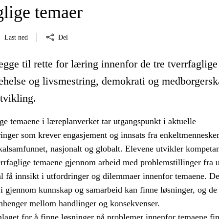
glige temaer
Last ned
Del
gge til rette for læring innenfor de tre tverrfaglige
ehelse og livsmestring, demokrati og medborgersk
tvikling.
ige temaene i læreplanverket tar utgangspunkt i aktuelle
inger som krever engasjement og innsats fra enkeltmenneske
okalsamfunnet, nasjonalt og globalt. Elevene utvikler kompeta
verrfaglige temaene gjennom arbeid med problemstillinger fra u
l få innsikt i utfordringer og dilemmaer innenfor temaene. De
vi gjennom kunnskap og samarbeid kan finne løsninger, og de 
henger mellom handlinger og konsekvenser.
aget for å finne løsninger på problemer innenfor temaene fin