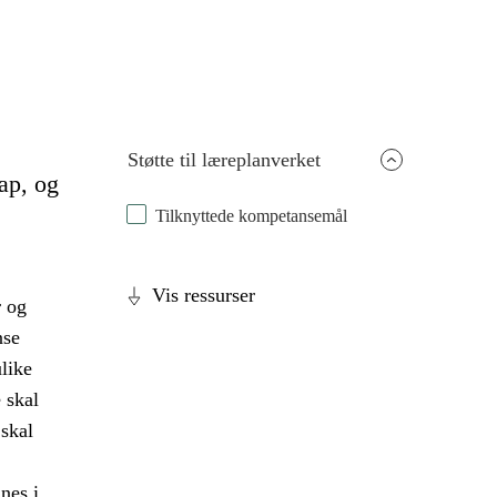
Støtte til læreplanverket
ap, og
Tilknyttede kompetansemål
Vis ressurser
r og
nse
like
 skal
skal
nes i