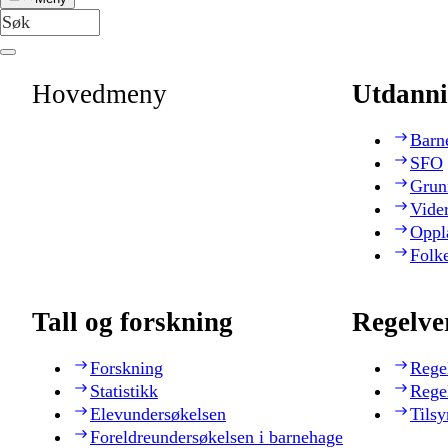
Hovedmeny
Utdanni
Barn
SFO
Grun
Vide
Oppl
Folk
Tall og forskning
Regelve
Forskning
Rege
Statistikk
Rege
Elevundersøkelsen
Tilsy
Foreldreundersøkelsen i barnehage