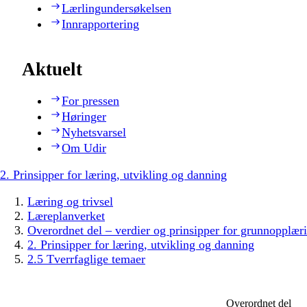
Lærlingundersøkelsen
Innrapportering
Aktuelt
For pressen
Høringer
Nyhetsvarsel
Om Udir
2. Prinsipper for læring, utvikling og danning
Læring og trivsel
Læreplanverket
Overordnet del – verdier og prinsipper for grunnopplær
2. Prinsipper for læring, utvikling og danning
2.5 Tverrfaglige temaer
Overordnet del