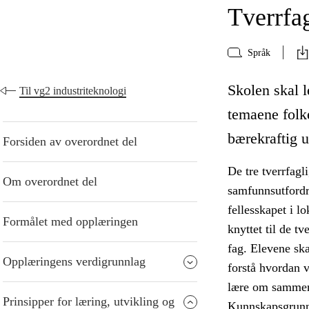
Tverrfa
Språk
Skolen skal le
Til vg2 industriteknologi
temaene folk
bærekraftig u
Forsiden av overordnet del
De tre tverrfagl
Om overordnet del
samfunnsutfordr
fellesskapet i l
Formålet med opplæringen
knyttet til de t
fag. Elevene ska
Opplæringens verdigrunnlag
forstå hvordan 
lære om sammen
Prinsipper for læring, utvikling og
Kunnskapsgrunnl