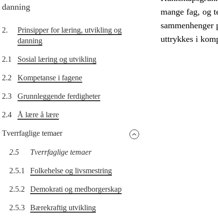
danning
mange fag, og te
sammenhenger på
2.
Prinsipper for læring, utvikling og
uttrykkes i komp
danning
2.1
Sosial læring og utvikling
2.2
Kompetanse i fagene
2.3
Grunnleggende ferdigheter
2.4
Å lære å lære
Tverrfaglige temaer
2.5
Tverrfaglige temaer
2.5.1
Folkehelse og livsmestring
2.5.2
Demokrati og medborgerskap
2.5.3
Bærekraftig utvikling