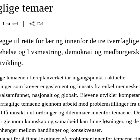
glige temaer
Last ned
Del
gge til rette for læring innenfor de tre tverrfaglige
ehelse og livsmestring, demokrati og medborgersk
tvikling.
ige temaene i læreplanverket tar utgangspunkt i aktuelle
inger som krever engasjement og innsats fra enkeltmenneske
okalsamfunnet, nasjonalt og globalt. Elevene utvikler kompeta
verrfaglige temaene gjennom arbeid med problemstillinger fra u
l få innsikt i utfordringer og dilemmaer innenfor temaene. De
vi gjennom kunnskap og samarbeid kan finne løsninger, og de 
henger mellom handlinger og konsekvenser.
aget for å finne løsninger på problemer innenfor temaene fin