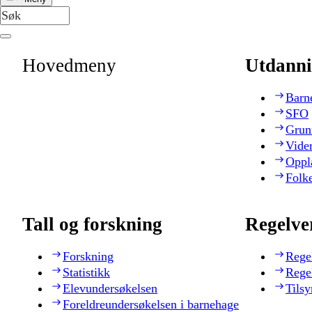
Hovedmeny
Utdanni
Barn
SFO
Grun
Vide
Oppl
Folk
Tall og forskning
Regelve
Forskning
Rege
Statistikk
Rege
Elevundersøkelsen
Tilsy
Foreldreundersøkelsen i barnehage