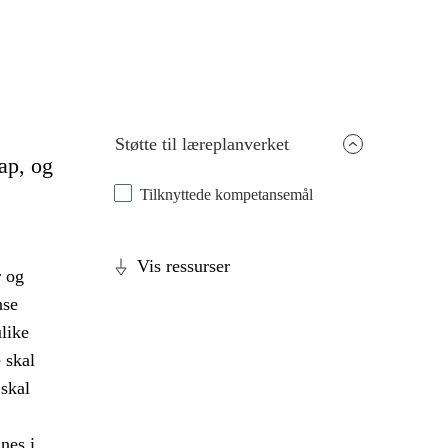
Støtte til læreplanverket
ap, og
Tilknyttede kompetansemål
Vis ressurser
r og
nse
like
 skal
skal
nes i