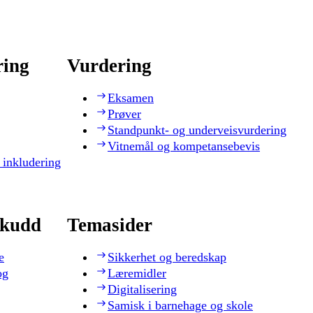
ring
Vurdering
Eksamen
Prøver
Standpunkt- og underveisvurdering
Vitnemål og kompetansebevis
 inkludering
skudd
Temasider
e
Sikkerhet og beredskap
og
Læremidler
Digitalisering
Samisk i barnehage og skole