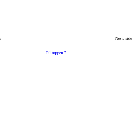
e
Neste sid
Til toppen