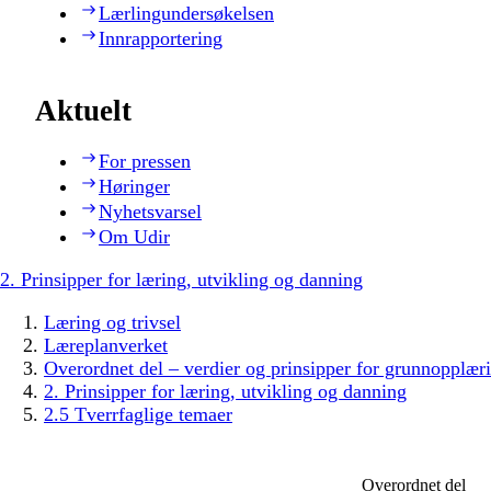
Lærlingundersøkelsen
Innrapportering
Aktuelt
For pressen
Høringer
Nyhetsvarsel
Om Udir
2. Prinsipper for læring, utvikling og danning
Læring og trivsel
Læreplanverket
Overordnet del – verdier og prinsipper for grunnopplær
2. Prinsipper for læring, utvikling og danning
2.5 Tverrfaglige temaer
Overordnet del