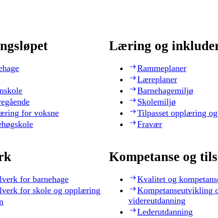
ngsløpet
Læring og inklude
ehage
Rammeplaner
Læreplaner
nskole
Barnehagemiljø
regående
Skolemiljø
æring for voksne
Tilpasset opplæring og
ehøgskole
Fravær
rk
Kompetanse og til
lverk for barnehage
Kvalitet og kompetans
lverk for skole og opplæring
Kompetanseutvikling 
videreutdanning
n
Lederutdanning