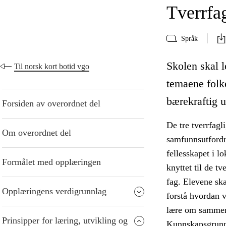
Tverrfa
Språk
Skolen skal le
Til norsk kort botid vgo
temaene folk
bærekraftig u
Forsiden av overordnet del
De tre tverrfagl
Om overordnet del
samfunnsutfordr
fellesskapet i l
Formålet med opplæringen
knyttet til de t
fag. Elevene ska
Opplæringens verdigrunnlag
forstå hvordan 
lære om sammen
Prinsipper for læring, utvikling og
Kunnskapsgrunnl