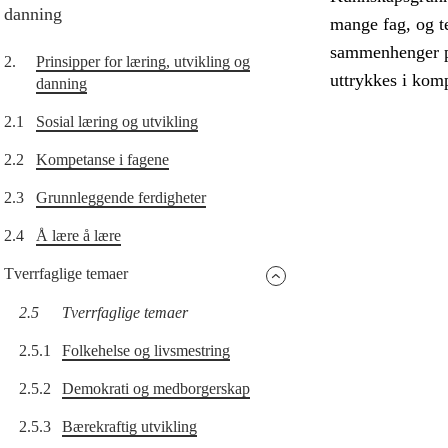
danning
mange fag, og te
sammenhenger på
2.
Prinsipper for læring, utvikling og
uttrykkes i komp
danning
2.1
Sosial læring og utvikling
2.2
Kompetanse i fagene
2.3
Grunnleggende ferdigheter
2.4
Å lære å lære
Tverrfaglige temaer
2.5
Tverrfaglige temaer
2.5.1
Folkehelse og livsmestring
2.5.2
Demokrati og medborgerskap
2.5.3
Bærekraftig utvikling