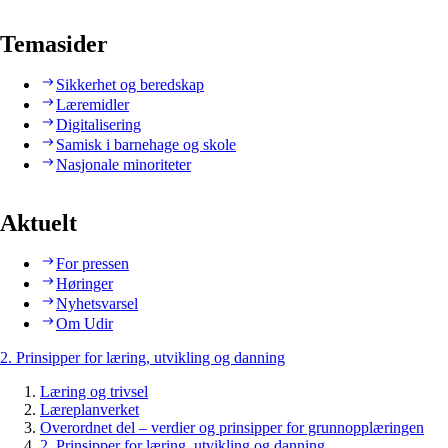
Temasider
Sikkerhet og beredskap
Læremidler
Digitalisering
Samisk i barnehage og skole
Nasjonale minoriteter
Aktuelt
For pressen
Høringer
Nyhetsvarsel
Om Udir
2. Prinsipper for læring, utvikling og danning
Læring og trivsel
Læreplanverket
Overordnet del – verdier og prinsipper for grunnopplæringen
2. Prinsipper for læring, utvikling og danning