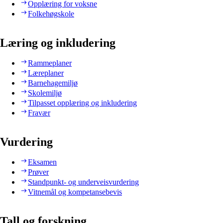
Opplæring for voksne
Folkehøgskole
Læring og inkludering
Rammeplaner
Læreplaner
Barnehagemiljø
Skolemiljø
Tilpasset opplæring og inkludering
Fravær
Vurdering
Eksamen
Prøver
Standpunkt- og underveisvurdering
Vitnemål og kompetansebevis
Tall og forskning