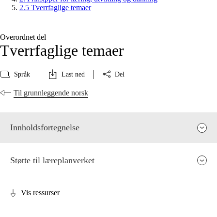
2.5 Tverrfaglige temaer
Overordnet del
Tverrfaglige temaer
Språk
Last ned
Del
Til grunnleggende norsk
Innholdsfortegnelse
Støtte til læreplanverket
Vis ressurser