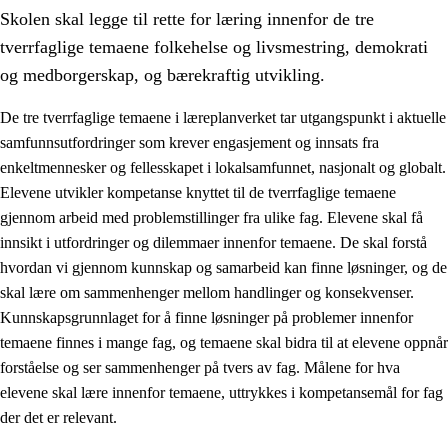
Skolen skal legge til rette for læring innenfor de tre
tverrfaglige temaene folkehelse og livsmestring, demokrati
og medborgerskap, og bærekraftig utvikling.
De tre tverrfaglige temaene i læreplanverket tar utgangspunkt i aktuelle
samfunnsutfordringer som krever engasjement og innsats fra
2.
Prinsipper for læring, utvikling og danning
enkeltmennesker og fellesskapet i lokalsamfunnet, nasjonalt og globalt.
2.1
Sosial læring og utvikling
Elevene utvikler kompetanse knyttet til de tverrfaglige temaene
gjennom arbeid med problemstillinger fra ulike fag. Elevene skal få
2.2
Kompetanse i fagene
innsikt i utfordringer og dilemmaer innenfor temaene. De skal forstå
2.3
Grunnleggende ferdigheter
hvordan vi gjennom kunnskap og samarbeid kan finne løsninger, og de
skal lære om sammenhenger mellom handlinger og konsekvenser.
2.4
Å lære å lære
Kunnskapsgrunnlaget for å finne løsninger på problemer innenfor
Tverrfaglige temaer
temaene finnes i mange fag, og temaene skal bidra til at elevene oppnår
forståelse og ser sammenhenger på tvers av fag. Målene for hva
2.5
Tverrfaglige temaer
elevene skal lære innenfor temaene, uttrykkes i kompetansemål for fag
2.5.1
Folkehelse og livsmestring
der det er relevant.
2.5.2
Demokrati og medborgerskap