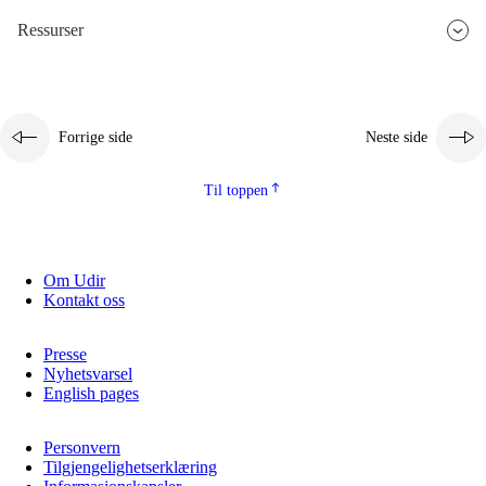
Ressurser
2.5.3
Bærekraftig utvikling
Forrige side
Neste side
Til toppen
Om Udir
Kontakt oss
Presse
Nyhetsvarsel
English pages
Personvern
Tilgjengelighetserklæring