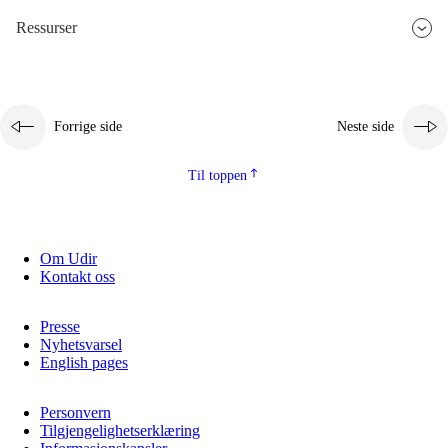
Ressurser
2.5.3
Bærekraftig utvikling
Forrige side
Neste side
Til toppen
Om Udir
Kontakt oss
Presse
Nyhetsvarsel
English pages
Personvern
Tilgjengelighetserklæring