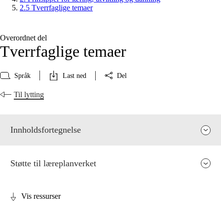
2.5 Tverrfaglige temaer
Overordnet del
Tverrfaglige temaer
Språk
Last ned
Del
Til lytting
Innholdsfortegnelse
Støtte til læreplanverket
Vis ressurser