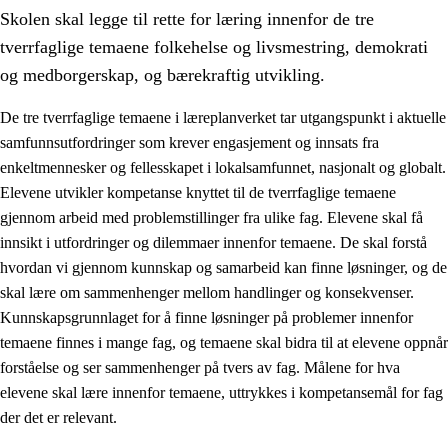
Skolen skal legge til rette for læring innenfor de tre
tverrfaglige temaene folkehelse og livsmestring, demokrati
og medborgerskap, og bærekraftig utvikling.
De tre tverrfaglige temaene i læreplanverket tar utgangspunkt i aktuelle
samfunnsutfordringer som krever engasjement og innsats fra
2.
Prinsipper for læring, utvikling og danning
enkeltmennesker og fellesskapet i lokalsamfunnet, nasjonalt og globalt.
2.1
Sosial læring og utvikling
Elevene utvikler kompetanse knyttet til de tverrfaglige temaene
gjennom arbeid med problemstillinger fra ulike fag. Elevene skal få
2.2
Kompetanse i fagene
innsikt i utfordringer og dilemmaer innenfor temaene. De skal forstå
2.3
Grunnleggende ferdigheter
hvordan vi gjennom kunnskap og samarbeid kan finne løsninger, og de
skal lære om sammenhenger mellom handlinger og konsekvenser.
2.4
Å lære å lære
Kunnskapsgrunnlaget for å finne løsninger på problemer innenfor
Tverrfaglige temaer
temaene finnes i mange fag, og temaene skal bidra til at elevene oppnår
forståelse og ser sammenhenger på tvers av fag. Målene for hva
2.5
Tverrfaglige temaer
elevene skal lære innenfor temaene, uttrykkes i kompetansemål for fag
2.5.1
Folkehelse og livsmestring
der det er relevant.
2.5.2
Demokrati og medborgerskap