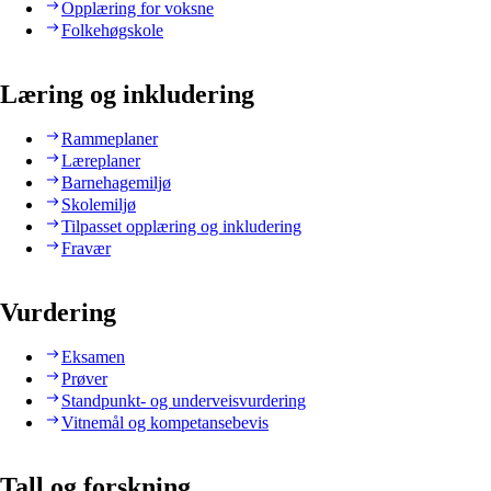
Opplæring for voksne
Folkehøgskole
Læring og inkludering
Rammeplaner
Læreplaner
Barnehagemiljø
Skolemiljø
Tilpasset opplæring og inkludering
Fravær
Vurdering
Eksamen
Prøver
Standpunkt- og underveisvurdering
Vitnemål og kompetansebevis
Tall og forskning