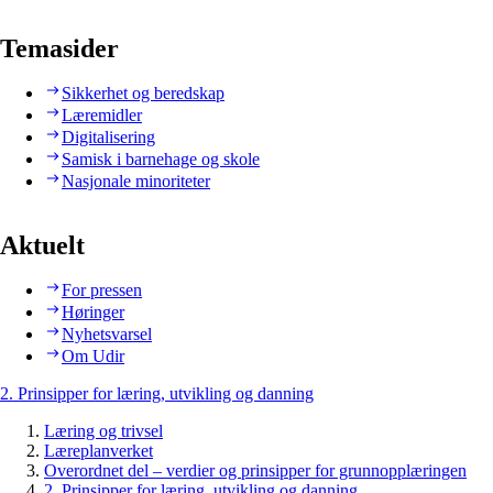
Temasider
Sikkerhet og beredskap
Læremidler
Digitalisering
Samisk i barnehage og skole
Nasjonale minoriteter
Aktuelt
For pressen
Høringer
Nyhetsvarsel
Om Udir
2. Prinsipper for læring, utvikling og danning
Læring og trivsel
Læreplanverket
Overordnet del – verdier og prinsipper for grunnopplæringen
2. Prinsipper for læring, utvikling og danning