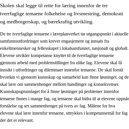
Skolen skal legge til rette for læring innenfor de tre
tverrfaglige temaene folkehelse og livsmestring, demokrati
og medborgerskap, og bærekraftig utvikling.
De tre tverrfaglige temaene i læreplanverket tar utgangspunkt i aktuelle
samfunnsutfordringer som krever engasjement og innsats fra
2.
Prinsipper for læring, utvikling og danning
enkeltmennesker og fellesskapet i lokalsamfunnet, nasjonalt og globalt.
2.1
Sosial læring og utvikling
Elevene utvikler kompetanse knyttet til de tverrfaglige temaene
gjennom arbeid med problemstillinger fra ulike fag. Elevene skal få
2.2
Kompetanse i fagene
innsikt i utfordringer og dilemmaer innenfor temaene. De skal forstå
2.3
Grunnleggende ferdigheter
hvordan vi gjennom kunnskap og samarbeid kan finne løsninger, og de
skal lære om sammenhenger mellom handlinger og konsekvenser.
2.4
Å lære å lære
Kunnskapsgrunnlaget for å finne løsninger på problemer innenfor
Tverrfaglige temaer
temaene finnes i mange fag, og temaene skal bidra til at elevene oppnår
forståelse og ser sammenhenger på tvers av fag. Målene for hva
2.5
Tverrfaglige temaer
elevene skal lære innenfor temaene, uttrykkes i kompetansemål for fag
2.5.1
Folkehelse og livsmestring
der det er relevant.
2.5.2
Demokrati og medborgerskap