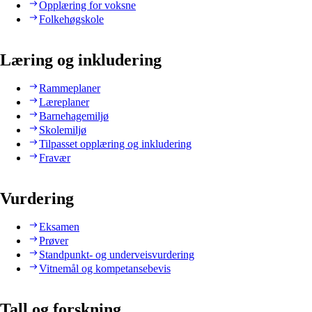
Opplæring for voksne
Folkehøgskole
Læring og inkludering
Rammeplaner
Læreplaner
Barnehagemiljø
Skolemiljø
Tilpasset opplæring og inkludering
Fravær
Vurdering
Eksamen
Prøver
Standpunkt- og underveisvurdering
Vitnemål og kompetansebevis
Tall og forskning