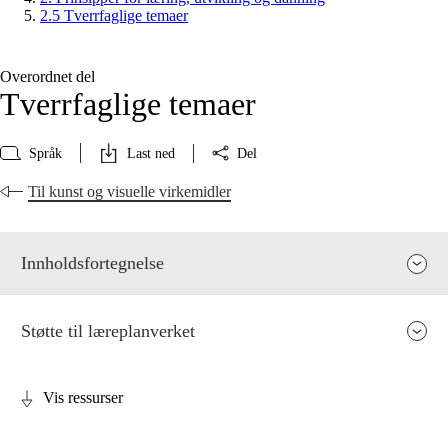
2.5 Tverrfaglige temaer
Overordnet del
Tverrfaglige temaer
Språk
Last ned
Del
Til kunst og visuelle virkemidler
Innholdsfortegnelse
Støtte til læreplanverket
Vis ressurser