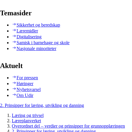
Temasider
Sikkerhet og beredskap
Læremidler
Digitalisering
Samisk i barnehage og skole
Nasjonale minoriteter
Aktuelt
For pressen
Høringer
Nyhetsvarsel
Om Udir
2. Prinsipper for læring, utvikling og danning
Læring og trivsel
Læreplanverket
Overordnet del – verdier og prinsipper for grunnopplæringen
2. Prinsipper for læring, utvikling og danning