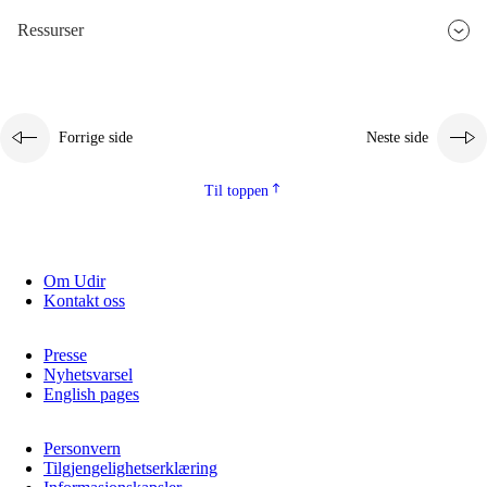
Ressurser
2.5.3
Bærekraftig utvikling
Forrige side
Neste side
Til toppen
Om Udir
Kontakt oss
Presse
Nyhetsvarsel
English pages
Personvern
Tilgjengelighetserklæring