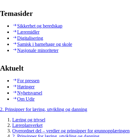
Temasider
Sikkerhet og beredskap
Læremidler
Digitalisering
Samisk i barnehage og skole
Nasjonale minoriteter
Aktuelt
For pressen
Høringer
Nyhetsvarsel
Om Udir
2. Prinsipper for læring, utvikling og danning
Læring og trivsel
Læreplanverket
Overordnet del – verdier og prinsipper for grunnopplæringen
2. Prinsipper for læring, utvikling og danning