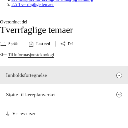
2.5 Tverrfaglige temaer
Overordnet del
Tverrfaglige temaer
Språk
Last ned
Del
Til informasjonsteknologi
Innholdsfortegnelse
Støtte til læreplanverket
Vis ressurser