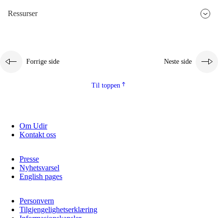
Ressurser
2.5.3
Bærekraftig utvikling
Forrige side
Neste side
Til toppen
Om Udir
Kontakt oss
Presse
Nyhetsvarsel
English pages
Personvern
Tilgjengelighetserklæring