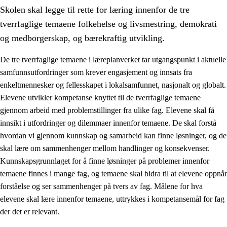
Skolen skal legge til rette for læring innenfor de tre
tverrfaglige temaene folkehelse og livsmestring, demokrati
og medborgerskap, og bærekraftig utvikling.
De tre tverrfaglige temaene i læreplanverket tar utgangspunkt i aktuelle
samfunnsutfordringer som krever engasjement og innsats fra
2.
Prinsipper for læring, utvikling og danning
enkeltmennesker og fellesskapet i lokalsamfunnet, nasjonalt og globalt.
2.1
Sosial læring og utvikling
Elevene utvikler kompetanse knyttet til de tverrfaglige temaene
gjennom arbeid med problemstillinger fra ulike fag. Elevene skal få
2.2
Kompetanse i fagene
innsikt i utfordringer og dilemmaer innenfor temaene. De skal forstå
2.3
Grunnleggende ferdigheter
hvordan vi gjennom kunnskap og samarbeid kan finne løsninger, og de
skal lære om sammenhenger mellom handlinger og konsekvenser.
2.4
Å lære å lære
Kunnskapsgrunnlaget for å finne løsninger på problemer innenfor
Tverrfaglige temaer
temaene finnes i mange fag, og temaene skal bidra til at elevene oppnår
forståelse og ser sammenhenger på tvers av fag. Målene for hva
2.5
Tverrfaglige temaer
elevene skal lære innenfor temaene, uttrykkes i kompetansemål for fag
2.5.1
Folkehelse og livsmestring
der det er relevant.
2.5.2
Demokrati og medborgerskap