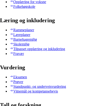
Opplæring for voksne
Folkehøgskole
Læring og inkludering
Rammeplaner
Læreplaner
Barnehagemiljø
Skolemiljø
Tilpasset opplæring og inkludering
Fravær
Vurdering
Eksamen
Prøver
Standpunkt- og underveisvurdering
Vitnemål og kompetansebevis
Tall og forskning