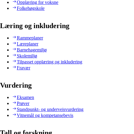
Opplæring for voksne
Folkehøgskole
Læring og inkludering
Rammeplaner
Læreplaner
Barnehagemiljø
Skolemiljø
Tilpasset opplæring og inkludering
Fravær
Vurdering
Eksamen
Prøver
Standpunkt- og underveisvurdering
Vitnemål og kompetansebevis
Tall og forskning