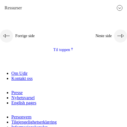
Ressurser
2.5.3
Bærekraftig utvikling
Forrige side
Neste side
Til toppen
Om Udir
Kontakt oss
Presse
Nyhetsvarsel
English pages
Personvern
Tilgjengelighetserklæring