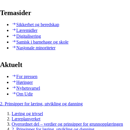
Temasider
Sikkerhet og beredskap
Læremidler
Digitalisering
Samisk i barnehage og skole
Nasjonale minoriteter
Aktuelt
For pressen
Høringer
Nyhetsvarsel
Om Udir
2. Prinsipper for læring, utvikling og danning
Læring og trivsel
Læreplanverket
Overordnet del – verdier og prinsipper for grunnopplæringen
2. Prinsipper for læring, utvikling og danning