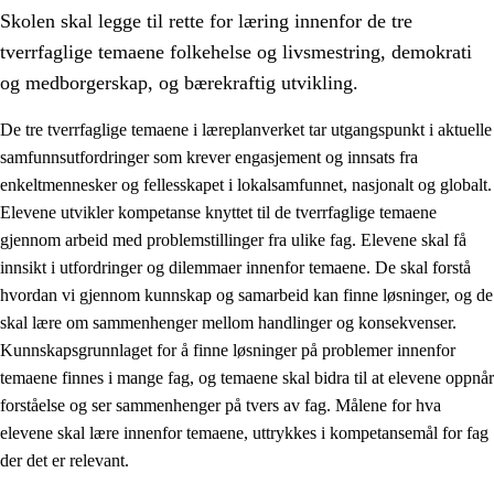
Skolen skal legge til rette for læring innenfor de tre
tverrfaglige temaene folkehelse og livsmestring, demokrati
og medborgerskap, og bærekraftig utvikling.
De tre tverrfaglige temaene i læreplanverket tar utgangspunkt i aktuelle
samfunnsutfordringer som krever engasjement og innsats fra
2.
Prinsipper for læring, utvikling og danning
enkeltmennesker og fellesskapet i lokalsamfunnet, nasjonalt og globalt.
2.1
Sosial læring og utvikling
Elevene utvikler kompetanse knyttet til de tverrfaglige temaene
gjennom arbeid med problemstillinger fra ulike fag. Elevene skal få
2.2
Kompetanse i fagene
innsikt i utfordringer og dilemmaer innenfor temaene. De skal forstå
2.3
Grunnleggende ferdigheter
hvordan vi gjennom kunnskap og samarbeid kan finne løsninger, og de
skal lære om sammenhenger mellom handlinger og konsekvenser.
2.4
Å lære å lære
Kunnskapsgrunnlaget for å finne løsninger på problemer innenfor
Tverrfaglige temaer
temaene finnes i mange fag, og temaene skal bidra til at elevene oppnår
forståelse og ser sammenhenger på tvers av fag. Målene for hva
2.5
Tverrfaglige temaer
elevene skal lære innenfor temaene, uttrykkes i kompetansemål for fag
2.5.1
Folkehelse og livsmestring
der det er relevant.
2.5.2
Demokrati og medborgerskap