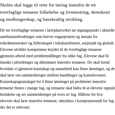
Skolen skal legge til rette for læring innenfor de tre
tverrfaglige temaene folkehelse og livsmestring, demokrati
og medborgerskap, og bærekraftig utvikling.
De tre tverrfaglige temaene i læreplanverket tar utgangspunkt i aktuelle
samfunnsutfordringer som krever engasjement og innsats fra
2.
Prinsipper for læring, utvikling og danning
enkeltmennesker og fellesskapet i lokalsamfunnet, nasjonalt og globalt.
2.1
Sosial læring og utvikling
Elevene utvikler kompetanse knyttet til de tverrfaglige temaene
gjennom arbeid med problemstillinger fra ulike fag. Elevene skal få
2.2
Kompetanse i fagene
innsikt i utfordringer og dilemmaer innenfor temaene. De skal forstå
2.3
Grunnleggende ferdigheter
hvordan vi gjennom kunnskap og samarbeid kan finne løsninger, og de
skal lære om sammenhenger mellom handlinger og konsekvenser.
2.4
Å lære å lære
Kunnskapsgrunnlaget for å finne løsninger på problemer innenfor
Tverrfaglige temaer
temaene finnes i mange fag, og temaene skal bidra til at elevene oppnår
forståelse og ser sammenhenger på tvers av fag. Målene for hva
2.5
Tverrfaglige temaer
elevene skal lære innenfor temaene, uttrykkes i kompetansemål for fag
2.5.1
Folkehelse og livsmestring
der det er relevant.
2.5.2
Demokrati og medborgerskap