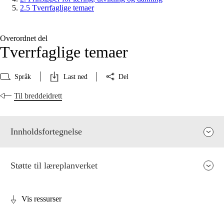
2.5 Tverrfaglige temaer
Overordnet del
Tverrfaglige temaer
Språk
Last ned
Del
Til breddeidrett
Innholdsfortegnelse
Støtte til læreplanverket
Vis ressurser