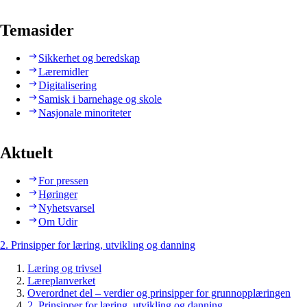
Temasider
Sikkerhet og beredskap
Læremidler
Digitalisering
Samisk i barnehage og skole
Nasjonale minoriteter
Aktuelt
For pressen
Høringer
Nyhetsvarsel
Om Udir
2. Prinsipper for læring, utvikling og danning
Læring og trivsel
Læreplanverket
Overordnet del – verdier og prinsipper for grunnopplæringen
2. Prinsipper for læring, utvikling og danning