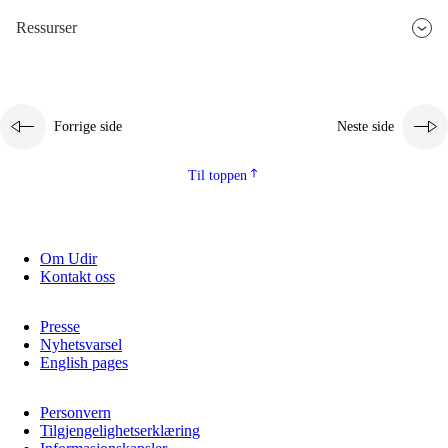
Ressurser
2.5.3
Bærekraftig utvikling
Forrige side
Neste side
Til toppen
Om Udir
Kontakt oss
Presse
Nyhetsvarsel
English pages
Personvern
Tilgjengelighetserklæring