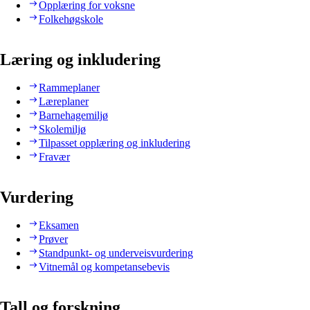
Opplæring for voksne
Folkehøgskole
Læring og inkludering
Rammeplaner
Læreplaner
Barnehagemiljø
Skolemiljø
Tilpasset opplæring og inkludering
Fravær
Vurdering
Eksamen
Prøver
Standpunkt- og underveisvurdering
Vitnemål og kompetansebevis
Tall og forskning