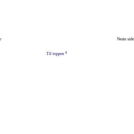
e
Neste sid
Til toppen