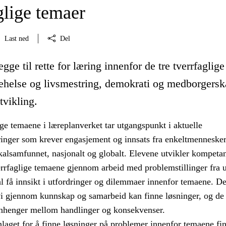
glige temaer
Last ned
Del
gge til rette for læring innenfor de tre tverrfaglige
ehelse og livsmestring, demokrati og medborgersk
tvikling.
ige temaene i læreplanverket tar utgangspunkt i aktuelle
inger som krever engasjement og innsats fra enkeltmenneske
okalsamfunnet, nasjonalt og globalt. Elevene utvikler kompeta
verrfaglige temaene gjennom arbeid med problemstillinger fra u
l få innsikt i utfordringer og dilemmaer innenfor temaene. De
vi gjennom kunnskap og samarbeid kan finne løsninger, og de 
henger mellom handlinger og konsekvenser.
aget for å finne løsninger på problemer innenfor temaene fin