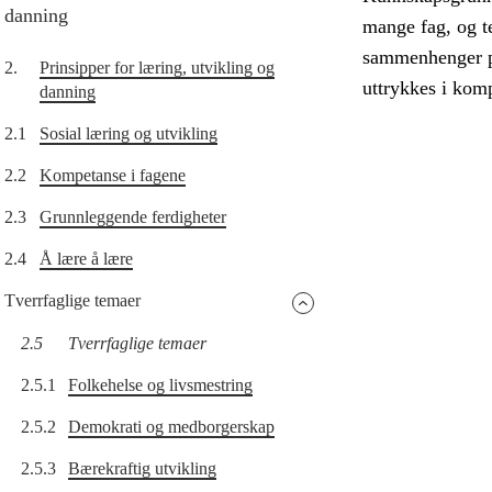
danning
mange fag, og te
sammenhenger på
2.
Prinsipper for læring, utvikling og
uttrykkes i komp
danning
2.1
Sosial læring og utvikling
2.2
Kompetanse i fagene
2.3
Grunnleggende ferdigheter
2.4
Å lære å lære
Tverrfaglige temaer
2.5
Tverrfaglige temaer
2.5.1
Folkehelse og livsmestring
2.5.2
Demokrati og medborgerskap
2.5.3
Bærekraftig utvikling