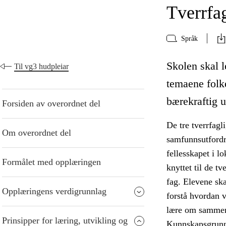
Tverrfa
Språk
Skolen skal le
Til vg3 hudpleiar
temaene folk
bærekraftig u
Forsiden av overordnet del
De tre tverrfagl
Om overordnet del
samfunnsutfordr
fellesskapet i l
Formålet med opplæringen
knyttet til de t
fag. Elevene ska
Opplæringens verdigrunnlag
forstå hvordan 
lære om sammen
Prinsipper for læring, utvikling og
Kunnskapsgrunnl