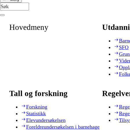
Hovedmeny
Utdanni
Barn
SFO
Grun
Vide
Oppl
Folk
Tall og forskning
Regelve
Forskning
Rege
Statistikk
Rege
Elevundersøkelsen
Tilsy
Foreldreundersøkelsen i barnehage