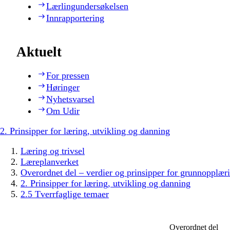
Lærlingundersøkelsen
Innrapportering
Aktuelt
For pressen
Høringer
Nyhetsvarsel
Om Udir
2. Prinsipper for læring, utvikling og danning
Læring og trivsel
Læreplanverket
Overordnet del – verdier og prinsipper for grunnopplær
2. Prinsipper for læring, utvikling og danning
2.5 Tverrfaglige temaer
Overordnet del