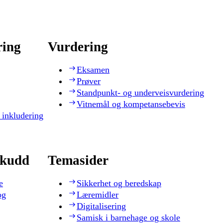
ring
Vurdering
Eksamen
Prøver
Standpunkt- og underveisvurdering
Vitnemål og kompetansebevis
 inkludering
skudd
Temasider
e
Sikkerhet og beredskap
og
Læremidler
Digitalisering
Samisk i barnehage og skole