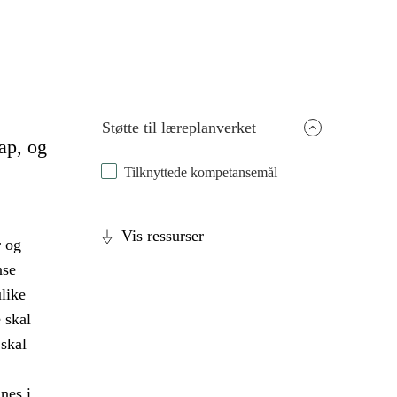
Støtte til læreplanverket
ap, og
Tilknyttede kompetansemål
Vis ressurser
r og
nse
like
 skal
skal
nes i