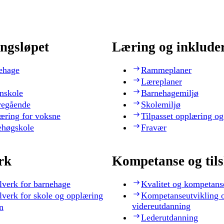
ngsløpet
Læring og inklude
ehage
Rammeplaner
Læreplaner
nskole
Barnehagemiljø
regående
Skolemiljø
æring for voksne
Tilpasset opplæring og
ehøgskole
Fravær
rk
Kompetanse og til
lverk for barnehage
Kvalitet og kompetans
lverk for skole og opplæring
Kompetanseutvikling 
videreutdanning
n
Lederutdanning