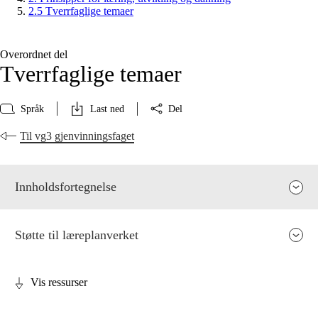
2.5 Tverrfaglige temaer
Overordnet del
Tverrfaglige temaer
Språk
Last ned
Del
Til vg3 gjenvinningsfaget
Innholdsfortegnelse
Støtte til læreplanverket
Vis ressurser