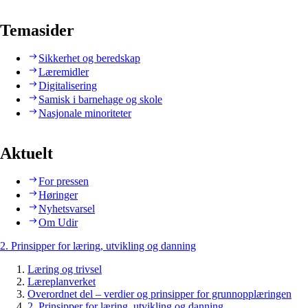
Temasider
Sikkerhet og beredskap
Læremidler
Digitalisering
Samisk i barnehage og skole
Nasjonale minoriteter
Aktuelt
For pressen
Høringer
Nyhetsvarsel
Om Udir
2. Prinsipper for læring, utvikling og danning
Læring og trivsel
Læreplanverket
Overordnet del – verdier og prinsipper for grunnopplæringen
2. Prinsipper for læring, utvikling og danning