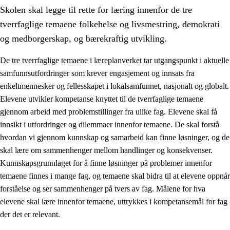
Skolen skal legge til rette for læring innenfor de tre
tverrfaglige temaene folkehelse og livsmestring, demokrati
og medborgerskap, og bærekraftig utvikling.
De tre tverrfaglige temaene i læreplanverket tar utgangspunkt i aktuelle
samfunnsutfordringer som krever engasjement og innsats fra
2.
Prinsipper for læring, utvikling og danning
enkeltmennesker og fellesskapet i lokalsamfunnet, nasjonalt og globalt.
2.1
Sosial læring og utvikling
Elevene utvikler kompetanse knyttet til de tverrfaglige temaene
gjennom arbeid med problemstillinger fra ulike fag. Elevene skal få
2.2
Kompetanse i fagene
innsikt i utfordringer og dilemmaer innenfor temaene. De skal forstå
2.3
Grunnleggende ferdigheter
hvordan vi gjennom kunnskap og samarbeid kan finne løsninger, og de
skal lære om sammenhenger mellom handlinger og konsekvenser.
2.4
Å lære å lære
Kunnskapsgrunnlaget for å finne løsninger på problemer innenfor
Tverrfaglige temaer
temaene finnes i mange fag, og temaene skal bidra til at elevene oppnår
forståelse og ser sammenhenger på tvers av fag. Målene for hva
2.5
Tverrfaglige temaer
elevene skal lære innenfor temaene, uttrykkes i kompetansemål for fag
2.5.1
Folkehelse og livsmestring
der det er relevant.
2.5.2
Demokrati og medborgerskap