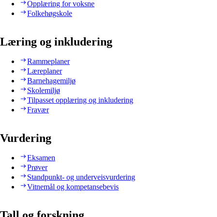
Opplæring for voksne
Folkehøgskole
Læring og inkludering
Rammeplaner
Læreplaner
Barnehagemiljø
Skolemiljø
Tilpasset opplæring og inkludering
Fravær
Vurdering
Eksamen
Prøver
Standpunkt- og underveisvurdering
Vitnemål og kompetansebevis
Tall og forskning