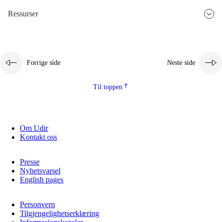
Ressurser
2.5.3
Bærekraftig utvikling
Forrige side
Neste side
Til toppen
Om Udir
Kontakt oss
Presse
Nyhetsvarsel
English pages
Personvern
Tilgjengelighetserklæring