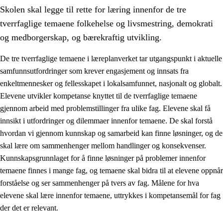
Skolen skal legge til rette for læring innenfor de tre
tverrfaglige temaene folkehelse og livsmestring, demokrati
og medborgerskap, og bærekraftig utvikling.
De tre tverrfaglige temaene i læreplanverket tar utgangspunkt i aktuelle
samfunnsutfordringer som krever engasjement og innsats fra
2.
Prinsipper for læring, utvikling og danning
enkeltmennesker og fellesskapet i lokalsamfunnet, nasjonalt og globalt.
2.1
Sosial læring og utvikling
Elevene utvikler kompetanse knyttet til de tverrfaglige temaene
gjennom arbeid med problemstillinger fra ulike fag. Elevene skal få
2.2
Kompetanse i fagene
innsikt i utfordringer og dilemmaer innenfor temaene. De skal forstå
2.3
Grunnleggende ferdigheter
hvordan vi gjennom kunnskap og samarbeid kan finne løsninger, og de
skal lære om sammenhenger mellom handlinger og konsekvenser.
2.4
Å lære å lære
Kunnskapsgrunnlaget for å finne løsninger på problemer innenfor
Tverrfaglige temaer
temaene finnes i mange fag, og temaene skal bidra til at elevene oppnår
forståelse og ser sammenhenger på tvers av fag. Målene for hva
2.5
Tverrfaglige temaer
elevene skal lære innenfor temaene, uttrykkes i kompetansemål for fag
2.5.1
Folkehelse og livsmestring
der det er relevant.
2.5.2
Demokrati og medborgerskap