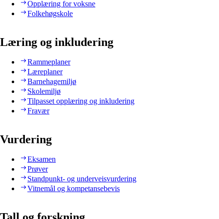
Opplæring for voksne
Folkehøgskole
Læring og inkludering
Rammeplaner
Læreplaner
Barnehagemiljø
Skolemiljø
Tilpasset opplæring og inkludering
Fravær
Vurdering
Eksamen
Prøver
Standpunkt- og underveisvurdering
Vitnemål og kompetansebevis
Tall og forskning