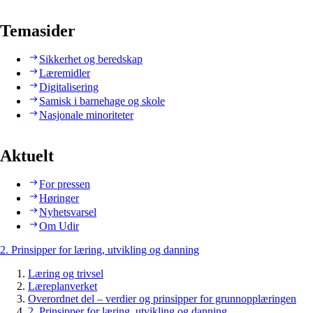
Temasider
Sikkerhet og beredskap
Læremidler
Digitalisering
Samisk i barnehage og skole
Nasjonale minoriteter
Aktuelt
For pressen
Høringer
Nyhetsvarsel
Om Udir
2. Prinsipper for læring, utvikling og danning
Læring og trivsel
Læreplanverket
Overordnet del – verdier og prinsipper for grunnopplæringen
2. Prinsipper for læring, utvikling og danning