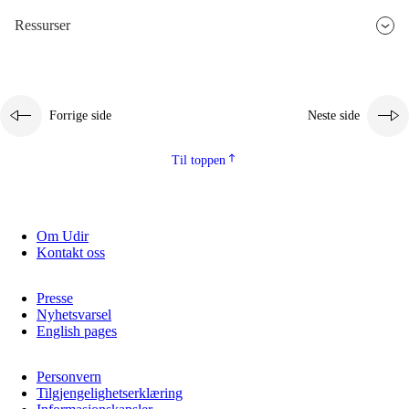
Ressurser
2.5.3
Bærekraftig utvikling
Forrige side
Neste side
Til toppen
Om Udir
Kontakt oss
Presse
Nyhetsvarsel
English pages
Personvern
Tilgjengelighetserklæring