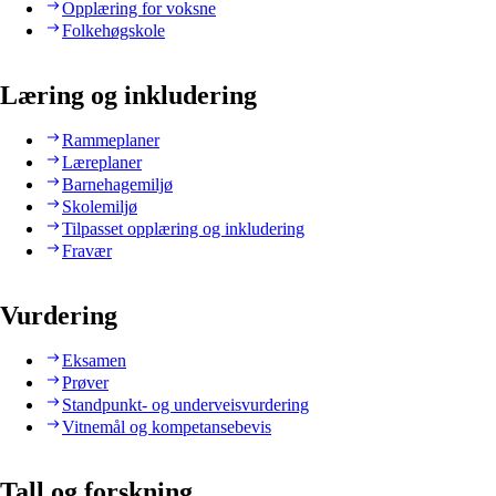
Opplæring for voksne
Folkehøgskole
Læring og inkludering
Rammeplaner
Læreplaner
Barnehagemiljø
Skolemiljø
Tilpasset opplæring og inkludering
Fravær
Vurdering
Eksamen
Prøver
Standpunkt- og underveisvurdering
Vitnemål og kompetansebevis
Tall og forskning