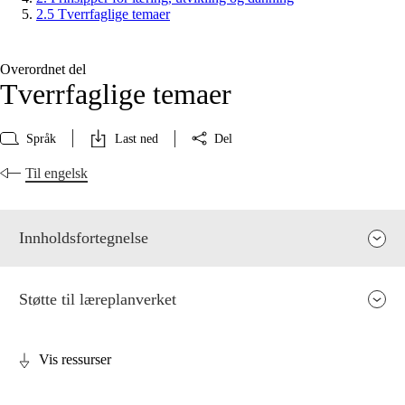
2.5 Tverrfaglige temaer
Overordnet del
Tverrfaglige temaer
Språk
Last ned
Del
Til engelsk
Innholdsfortegnelse
Støtte til læreplanverket
Vis ressurser