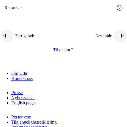
Ressurser
2.5.3
Bærekraftig utvikling
Forrige side
Neste side
Til toppen
Om Udir
Kontakt oss
Presse
Nyhetsvarsel
English pages
Personvern
Tilgjengelighetserklæring