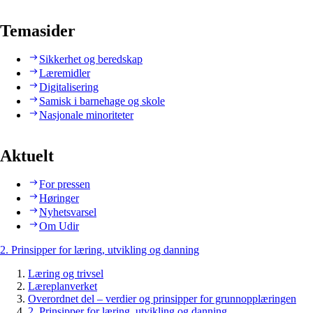
Temasider
Sikkerhet og beredskap
Læremidler
Digitalisering
Samisk i barnehage og skole
Nasjonale minoriteter
Aktuelt
For pressen
Høringer
Nyhetsvarsel
Om Udir
2. Prinsipper for læring, utvikling og danning
Læring og trivsel
Læreplanverket
Overordnet del – verdier og prinsipper for grunnopplæringen
2. Prinsipper for læring, utvikling og danning