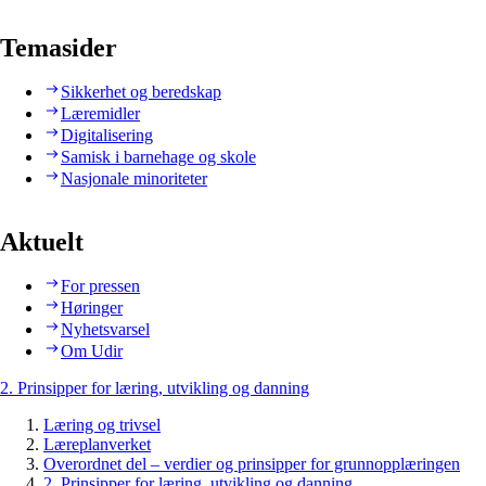
Temasider
Sikkerhet og beredskap
Læremidler
Digitalisering
Samisk i barnehage og skole
Nasjonale minoriteter
Aktuelt
For pressen
Høringer
Nyhetsvarsel
Om Udir
2. Prinsipper for læring, utvikling og danning
Læring og trivsel
Læreplanverket
Overordnet del – verdier og prinsipper for grunnopplæringen
2. Prinsipper for læring, utvikling og danning