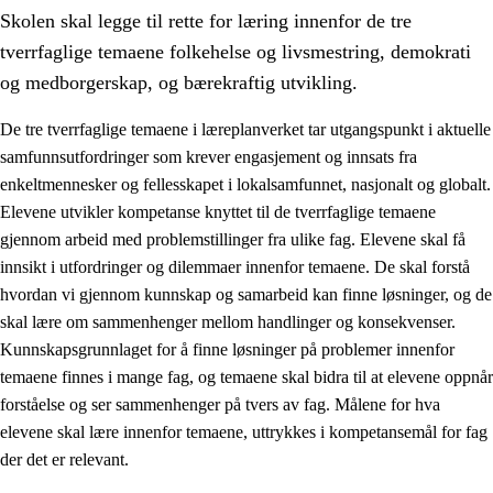
Skolen skal legge til rette for læring innenfor de tre
tverrfaglige temaene folkehelse og livsmestring, demokrati
og medborgerskap, og bærekraftig utvikling.
De tre tverrfaglige temaene i læreplanverket tar utgangspunkt i aktuelle
samfunnsutfordringer som krever engasjement og innsats fra
2.
Prinsipper for læring, utvikling og danning
enkeltmennesker og fellesskapet i lokalsamfunnet, nasjonalt og globalt.
2.1
Sosial læring og utvikling
Elevene utvikler kompetanse knyttet til de tverrfaglige temaene
gjennom arbeid med problemstillinger fra ulike fag. Elevene skal få
2.2
Kompetanse i fagene
innsikt i utfordringer og dilemmaer innenfor temaene. De skal forstå
2.3
Grunnleggende ferdigheter
hvordan vi gjennom kunnskap og samarbeid kan finne løsninger, og de
skal lære om sammenhenger mellom handlinger og konsekvenser.
2.4
Å lære å lære
Kunnskapsgrunnlaget for å finne løsninger på problemer innenfor
Tverrfaglige temaer
temaene finnes i mange fag, og temaene skal bidra til at elevene oppnår
forståelse og ser sammenhenger på tvers av fag. Målene for hva
2.5
Tverrfaglige temaer
elevene skal lære innenfor temaene, uttrykkes i kompetansemål for fag
2.5.1
Folkehelse og livsmestring
der det er relevant.
2.5.2
Demokrati og medborgerskap