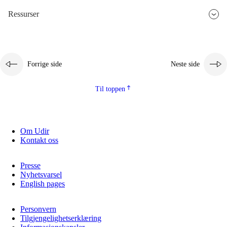
Ressurser
2.5.3
Bærekraftig utvikling
Forrige side
Neste side
Til toppen
Om Udir
Kontakt oss
Presse
Nyhetsvarsel
English pages
Personvern
Tilgjengelighetserklæring