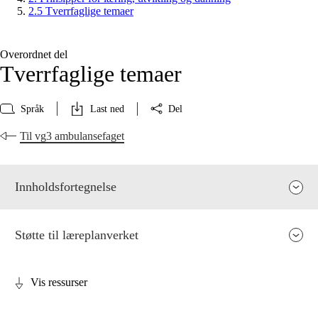
2.5 Tverrfaglige temaer
Overordnet del
Tverrfaglige temaer
Språk
Last ned
Del
Til vg3 ambulansefaget
Innholdsfortegnelse
Støtte til læreplanverket
Vis ressurser