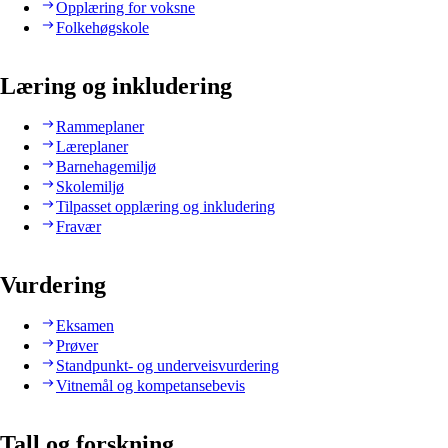
Opplæring for voksne
Folkehøgskole
Læring og inkludering
Rammeplaner
Læreplaner
Barnehagemiljø
Skolemiljø
Tilpasset opplæring og inkludering
Fravær
Vurdering
Eksamen
Prøver
Standpunkt- og underveisvurdering
Vitnemål og kompetansebevis
Tall og forskning