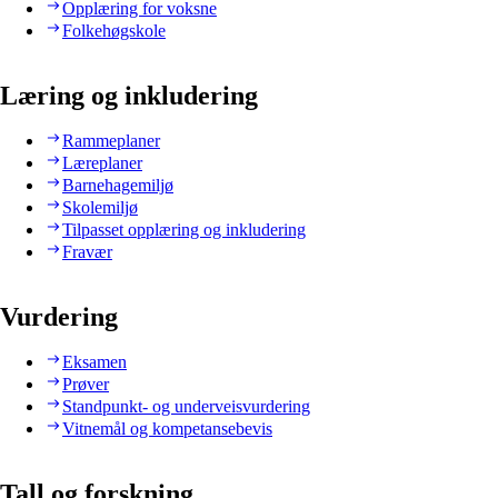
Opplæring for voksne
Folkehøgskole
Læring og inkludering
Rammeplaner
Læreplaner
Barnehagemiljø
Skolemiljø
Tilpasset opplæring og inkludering
Fravær
Vurdering
Eksamen
Prøver
Standpunkt- og underveisvurdering
Vitnemål og kompetansebevis
Tall og forskning