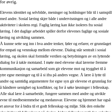
for øvrig.
Elevens identitet og selvbilde, meninger og holdninger blir til i samspill
med andre. Sosial læring skjer både i undervisningen og i alle andre
aktiviteter i skolens regi. Faglig læring kan ikke isoleres fra sosial
læring. I det daglige arbeidet spiller derfor elevenes faglige og sosiale
2.
Prinsipper for læring, utvikling og danning
læring og utvikling sammen.
Å kunne sette seg inn i hva andre tenker, føler og erfarer, er grunnlaget
2.1
Sosial læring og utvikling
for empati og vennskap mellom elevene. Dialog står sentralt i sosial
2.2
Kompetanse i fagene
læring, og skolen skal formidle verdien og betydningen av en lyttende
dialog for å takle motstand. I møte med elevene skal lærerne fremme
2.3
Grunnleggende ferdigheter
kommunikasjon og samarbeid som gir elevene mot og trygghet til å
2.4
Å lære å lære
ytre egne meninger og til å si ifra på andres vegne. Å lære å lytte til
andre og samtidig argumentere for egne syn gir elevene et grunnlag for
Tverrfaglige temaer
å håndtere uenighet og konflikter, og for å søke løsninger i fellesskap.
Alle skal lære å samarbeide, fungere sammen med andre og utvikle
evne til medbestemmelse og medansvar. Elevene og hjemmet har også
et ansvar for å bidra til et godt fellesskap og miljø. Slik den enkelte