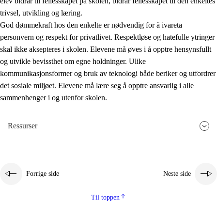
elev bidrar til fellesskapet på skolen, bidrar fellesskapet til den enkeltes
trivsel, utvikling og læring.
God dømmekraft hos den enkelte er nødvendig for å ivareta
personvern og respekt for privatlivet. Respektløse og hatefulle ytringer
skal ikke aksepteres i skolen. Elevene må øves i å opptre hensynsfullt
og utvikle bevissthet om egne holdninger. Ulike
kommunikasjonsformer og bruk av teknologi både beriker og utfordrer
det sosiale miljøet. Elevene må lære seg å opptre ansvarlig i alle
sammenhenger i og utenfor skolen.
Ressurser
Forrige side
Neste side
Til toppen