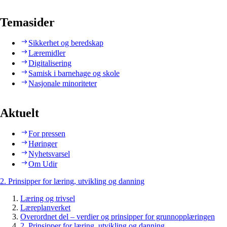
Temasider
Sikkerhet og beredskap
Læremidler
Digitalisering
Samisk i barnehage og skole
Nasjonale minoriteter
Aktuelt
For pressen
Høringer
Nyhetsvarsel
Om Udir
2. Prinsipper for læring, utvikling og danning
Læring og trivsel
Læreplanverket
Overordnet del – verdier og prinsipper for grunnopplæringen
2. Prinsipper for læring, utvikling og danning