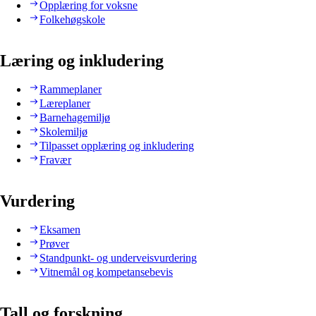
Opplæring for voksne
Folkehøgskole
Læring og inkludering
Rammeplaner
Læreplaner
Barnehagemiljø
Skolemiljø
Tilpasset opplæring og inkludering
Fravær
Vurdering
Eksamen
Prøver
Standpunkt- og underveisvurdering
Vitnemål og kompetansebevis
Tall og forskning