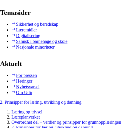
Temasider
Sikkerhet og beredskap
Læremidler
Digitalisering
Samisk i barnehage og skole
Nasjonale minoriteter
Aktuelt
For pressen
Høringer
Nyhetsvarsel
Om Udir
2. Prinsipper for læring, utvikling og danning
Læring og trivsel
Læreplanverket
Overordnet del – verdier og prinsipper for grunnopplæringen
2. Prinsipper for læring, utvikling og danning