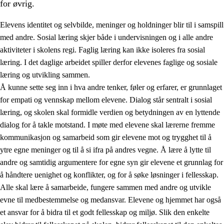
for øvrig.
Elevens identitet og selvbilde, meninger og holdninger blir til i samspill
med andre. Sosial læring skjer både i undervisningen og i alle andre
aktiviteter i skolens regi. Faglig læring kan ikke isoleres fra sosial
læring. I det daglige arbeidet spiller derfor elevenes faglige og sosiale
2.
Prinsipper for læring, utvikling og danning
læring og utvikling sammen.
Å kunne sette seg inn i hva andre tenker, føler og erfarer, er grunnlaget
2.1
Sosial læring og utvikling
for empati og vennskap mellom elevene. Dialog står sentralt i sosial
2.2
Kompetanse i fagene
læring, og skolen skal formidle verdien og betydningen av en lyttende
dialog for å takle motstand. I møte med elevene skal lærerne fremme
2.3
Grunnleggende ferdigheter
kommunikasjon og samarbeid som gir elevene mot og trygghet til å
2.4
Å lære å lære
ytre egne meninger og til å si ifra på andres vegne. Å lære å lytte til
andre og samtidig argumentere for egne syn gir elevene et grunnlag for
Tverrfaglige temaer
å håndtere uenighet og konflikter, og for å søke løsninger i fellesskap.
Alle skal lære å samarbeide, fungere sammen med andre og utvikle
evne til medbestemmelse og medansvar. Elevene og hjemmet har også
et ansvar for å bidra til et godt fellesskap og miljø. Slik den enkelte