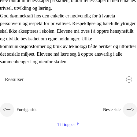
elev bidrar til fellesskapet på skolen, bidrar fellesskapet til den enkeltes
trivsel, utvikling og læring.
God dømmekraft hos den enkelte er nødvendig for å ivareta
personvern og respekt for privatlivet. Respektløse og hatefulle ytringer
skal ikke aksepteres i skolen. Elevene må øves i å opptre hensynsfullt
og utvikle bevissthet om egne holdninger. Ulike
kommunikasjonsformer og bruk av teknologi både beriker og utfordrer
det sosiale miljøet. Elevene må lære seg å opptre ansvarlig i alle
sammenhenger i og utenfor skolen.
Ressurser
Forrige side
Neste side
Til toppen