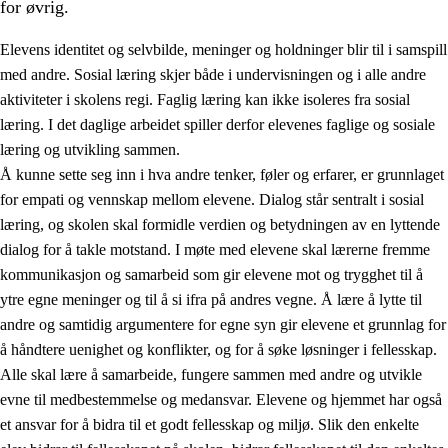
for øvrig.
Elevens identitet og selvbilde, meninger og holdninger blir til i samspill
med andre. Sosial læring skjer både i undervisningen og i alle andre
aktiviteter i skolens regi. Faglig læring kan ikke isoleres fra sosial
læring. I det daglige arbeidet spiller derfor elevenes faglige og sosiale
2.
Prinsipper for læring, utvikling og danning
læring og utvikling sammen.
Å kunne sette seg inn i hva andre tenker, føler og erfarer, er grunnlaget
2.1
Sosial læring og utvikling
for empati og vennskap mellom elevene. Dialog står sentralt i sosial
2.2
Kompetanse i fagene
læring, og skolen skal formidle verdien og betydningen av en lyttende
dialog for å takle motstand. I møte med elevene skal lærerne fremme
2.3
Grunnleggende ferdigheter
kommunikasjon og samarbeid som gir elevene mot og trygghet til å
2.4
Å lære å lære
ytre egne meninger og til å si ifra på andres vegne. Å lære å lytte til
andre og samtidig argumentere for egne syn gir elevene et grunnlag for
Tverrfaglige temaer
å håndtere uenighet og konflikter, og for å søke løsninger i fellesskap.
Alle skal lære å samarbeide, fungere sammen med andre og utvikle
evne til medbestemmelse og medansvar. Elevene og hjemmet har også
et ansvar for å bidra til et godt fellesskap og miljø. Slik den enkelte