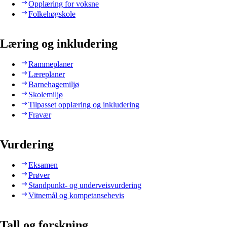
Opplæring for voksne
Folkehøgskole
Læring og inkludering
Rammeplaner
Læreplaner
Barnehagemiljø
Skolemiljø
Tilpasset opplæring og inkludering
Fravær
Vurdering
Eksamen
Prøver
Standpunkt- og underveisvurdering
Vitnemål og kompetansebevis
Tall og forskning