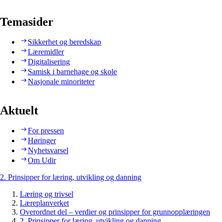
Temasider
Sikkerhet og beredskap
Læremidler
Digitalisering
Samisk i barnehage og skole
Nasjonale minoriteter
Aktuelt
For pressen
Høringer
Nyhetsvarsel
Om Udir
2. Prinsipper for læring, utvikling og danning
Læring og trivsel
Læreplanverket
Overordnet del – verdier og prinsipper for grunnopplæringen
2. Prinsipper for læring, utvikling og danning