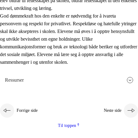
elev bidrar til fellesskapet på skolen, bidrar fellesskapet til den enkeltes
trivsel, utvikling og læring.
God dømmekraft hos den enkelte er nødvendig for å ivareta
personvern og respekt for privatlivet. Respektløse og hatefulle ytringer
skal ikke aksepteres i skolen. Elevene må øves i å opptre hensynsfullt
og utvikle bevissthet om egne holdninger. Ulike
kommunikasjonsformer og bruk av teknologi både beriker og utfordrer
det sosiale miljøet. Elevene må lære seg å opptre ansvarlig i alle
sammenhenger i og utenfor skolen.
Ressurser
Forrige side
Neste side
Til toppen