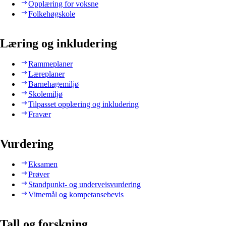
Opplæring for voksne
Folkehøgskole
Læring og inkludering
Rammeplaner
Læreplaner
Barnehagemiljø
Skolemiljø
Tilpasset opplæring og inkludering
Fravær
Vurdering
Eksamen
Prøver
Standpunkt- og underveisvurdering
Vitnemål og kompetansebevis
Tall og forskning