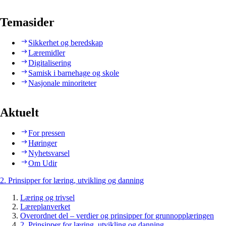
Temasider
Sikkerhet og beredskap
Læremidler
Digitalisering
Samisk i barnehage og skole
Nasjonale minoriteter
Aktuelt
For pressen
Høringer
Nyhetsvarsel
Om Udir
2. Prinsipper for læring, utvikling og danning
Læring og trivsel
Læreplanverket
Overordnet del – verdier og prinsipper for grunnopplæringen
2. Prinsipper for læring, utvikling og danning