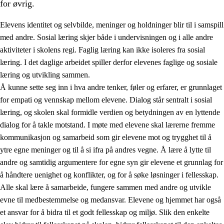
for øvrig.
Elevens identitet og selvbilde, meninger og holdninger blir til i samspill
med andre. Sosial læring skjer både i undervisningen og i alle andre
aktiviteter i skolens regi. Faglig læring kan ikke isoleres fra sosial
læring. I det daglige arbeidet spiller derfor elevenes faglige og sosiale
2.
Prinsipper for læring, utvikling og danning
læring og utvikling sammen.
Å kunne sette seg inn i hva andre tenker, føler og erfarer, er grunnlaget
2.1
Sosial læring og utvikling
for empati og vennskap mellom elevene. Dialog står sentralt i sosial
2.2
Kompetanse i fagene
læring, og skolen skal formidle verdien og betydningen av en lyttende
dialog for å takle motstand. I møte med elevene skal lærerne fremme
2.3
Grunnleggende ferdigheter
kommunikasjon og samarbeid som gir elevene mot og trygghet til å
2.4
Å lære å lære
ytre egne meninger og til å si ifra på andres vegne. Å lære å lytte til
andre og samtidig argumentere for egne syn gir elevene et grunnlag for
Tverrfaglige temaer
å håndtere uenighet og konflikter, og for å søke løsninger i fellesskap.
Alle skal lære å samarbeide, fungere sammen med andre og utvikle
evne til medbestemmelse og medansvar. Elevene og hjemmet har også
et ansvar for å bidra til et godt fellesskap og miljø. Slik den enkelte