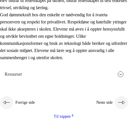
elev bidrar til fellesskapet på skolen, bidrar fellesskapet til den enkeltes
trivsel, utvikling og læring.
God dømmekraft hos den enkelte er nødvendig for å ivareta
personvern og respekt for privatlivet. Respektløse og hatefulle ytringer
skal ikke aksepteres i skolen. Elevene må øves i å opptre hensynsfullt
og utvikle bevissthet om egne holdninger. Ulike
kommunikasjonsformer og bruk av teknologi både beriker og utfordrer
det sosiale miljøet. Elevene må lære seg å opptre ansvarlig i alle
sammenhenger i og utenfor skolen.
Ressurser
Forrige side
Neste side
Til toppen