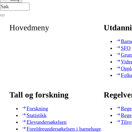
Hovedmeny
Utdanni
Barn
SFO
Grun
Vide
Oppl
Folk
Tall og forskning
Regelve
Forskning
Rege
Statistikk
Rege
Elevundersøkelsen
Tilsy
Foreldreundersøkelsen i barnehage