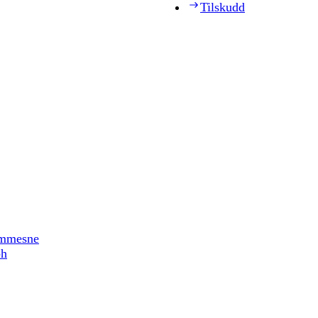
Tilskudd
timmesne
ph