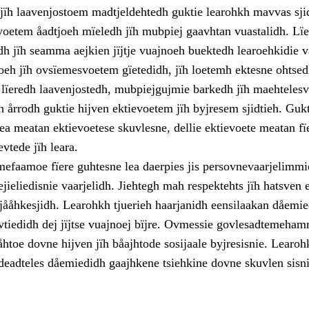
ïh laavenjostoem madtjeldehtedh guktie learohkh mavvas sji
svoetem åadtjoeh mïeledh jïh mubpiej gaavhtan vuastalidh. Lï
dh jïh seamma aejkien jïjtje vuajnoeh buektedh learoehkidie v
eh jïh ovsïemesvoetem gïetedidh, jïh loetemh ektesne ohtsed
 lïeredh laavenjostedh, mubpiejgujmie barkedh jïh maehteles
 årrodh guktie hijven ektievoetem jïh byjresem sjidtieh. Gukt
ea meatan ektievoetese skuvlesne, dellie ektievoete meatan fï
vtede jïh leara.
faamoe fïere guhtesne lea daerpies jis persovnevaarjelimmi
ejieliedisnie vaarjelidh. Jiehtegh mah respektehts jïh hatsven 
 jååhkesjidh. Learohkh tjuerieh haarjanidh eensilaakan dåemi
vtiedidh dej jïjtse vuajnoej bïjre. Ovmessie govlesadtemeha
åhtoe dovne hijven jïh båajhtode sosijaale byjresisnie. Learoh
 deadteles dåemiedidh gaajhkene tsiehkine dovne skuvlen sisni