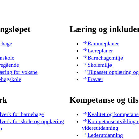
ngsløpet
Læring og inklude
ehage
Rammeplaner
Læreplaner
nskole
Barnehagemiljø
regående
Skolemiljø
æring for voksne
Tilpasset opplæring og
ehøgskole
Fravær
rk
Kompetanse og til
lverk for barnehage
Kvalitet og kompetans
lverk for skole og opplæring
Kompetanseutvikling 
videreutdanning
n
Lederutdanning