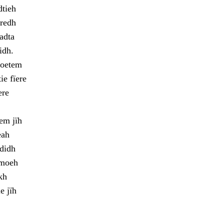
dtieh
eredh
adta
idh.
voetem
ie fïere
ere
em jïh
eah
edidh
mmoeh
kh
e jïh