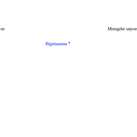
roe
Minngebe sæjro
Bijjemassese