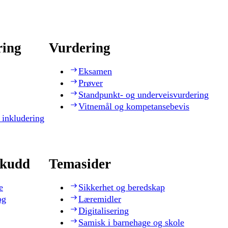
ring
Vurdering
Eksamen
Prøver
Standpunkt- og underveisvurdering
Vitnemål og kompetansebevis
 inkludering
skudd
Temasider
e
Sikkerhet og beredskap
og
Læremidler
Digitalisering
Samisk i barnehage og skole