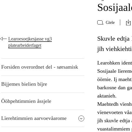
Sosijaal
Gïele
Skuvle edtja
Learoesoejkesjasse vg3
platearbeiderfaget
jïh viehkieht
Learohken identi
Forsiden overordnet del - sørsamisk
Sosijaale lïere
öörnie. Ij maeht
Bijjemes bielien bïjre
barkosne dan gaa
aktanieh.
Ööhpehtimmien åssjele
Maehtedh vïenht
vïenevoeten våa
Lïerehtimmien aarvoevåarome
jïh skuvle edtj
vuastalimmiem g