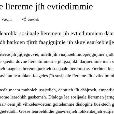
e lïereme jïh evtiedimmie
Veedtjh
Juekieh
 learohki sosijaale lïeremem jïh evtiedimmiem dåa
idh barkoen tjïrrh faagigujmie jïh skuvleaarkebiejj
teete jïh jïjtjeguvvie, mïelh jïh vuajnoeh mubpiejgujmie sjidt
me sjædta dovne lïerehtimmesne jïh gaajhkh darjoeminie mah 
ieh faageles lïereme juekieh sosijaale lïeremistie. Fïerhten bie
vhtan learohken faageles jïh sosijaale lïereme jïh evtiedimm
edh maam mubpieh ussjedieh, demtieh jïh dååjroeh, empatije
rome learohkh gaskemsh. Dialoge lea sosijaale lïeremen jarn
a aarvoem jïh vihkelesvoetem goltelamme dialogine buektedh g
ïetedidh. Gosse learoehkidie gaavnesjieh lohkehtæjjah edtjie