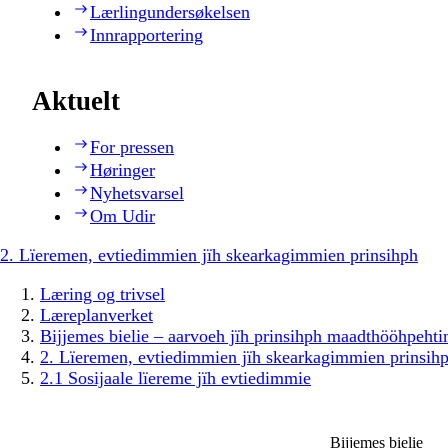
Lærlingundersøkelsen
Innrapportering
Aktuelt
For pressen
Høringer
Nyhetsvarsel
Om Udir
2. Lïeremen, evtiedimmien jïh skearkagimmien prinsihph
Læring og trivsel
Læreplanverket
Bijjemes bielie – aarvoeh jïh prinsihph maadthööhpeh
2. Lïeremen, evtiedimmien jïh skearkagimmien prinsih
2.1 Sosijaale lïereme jïh evtiedimmie
Bijjemes bielie