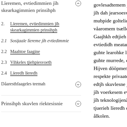
Lïeremen, evtiedimmien jïh
govlesadtemem j
skearkagimmien prinsihph
jïh dah jearsoe
mubpide golteli
2.
Lïeremen, evtiedimmien jïh
våaromem tsællo
skearkagimmien prinsihph
Gaajhkh edtjieh
2.1
Sosijaale lïereme jïh evtiedimmie
evtiedidh meatan
2.2
Maahtoe faagine
guhte learohke l
guhte murrede, e
2.3
Vihkeles tjiehpiesvoeth
Hijven dööpmeme
2.4
Lïeredh lïeredh
respekte privaat
Dåaresthfaageles teemah
edtjh skuvlesne
jïh voerkesem e
jïh teknologijen
Prinsihph skuvlen rïektesisnie
tjuerieh lïeredh
ålkolen.