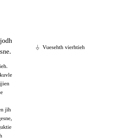
rjodh
Vuesehth vierhtieh
esne.
ieh.
skuvle
jjien
ie
n jïh
gesne,
uktie
h