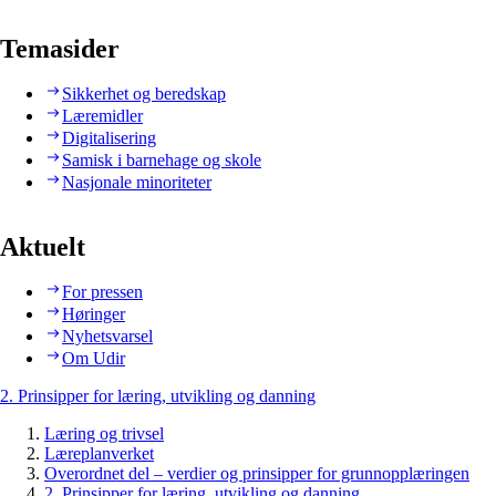
Temasider
Sikkerhet og beredskap
Læremidler
Digitalisering
Samisk i barnehage og skole
Nasjonale minoriteter
Aktuelt
For pressen
Høringer
Nyhetsvarsel
Om Udir
2. Prinsipper for læring, utvikling og danning
Læring og trivsel
Læreplanverket
Overordnet del – verdier og prinsipper for grunnopplæringen
2. Prinsipper for læring, utvikling og danning