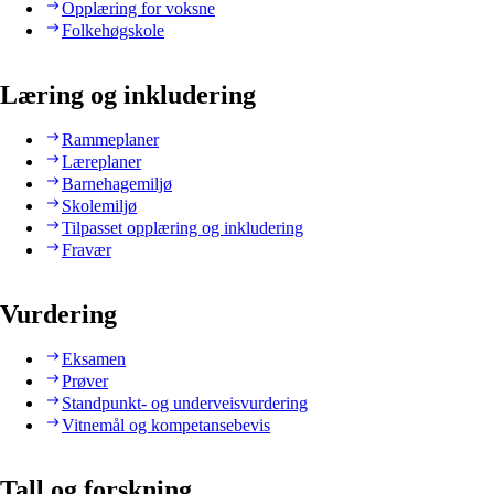
Opplæring for voksne
Folkehøgskole
Læring og inkludering
Rammeplaner
Læreplaner
Barnehagemiljø
Skolemiljø
Tilpasset opplæring og inkludering
Fravær
Vurdering
Eksamen
Prøver
Standpunkt- og underveisvurdering
Vitnemål og kompetansebevis
Tall og forskning