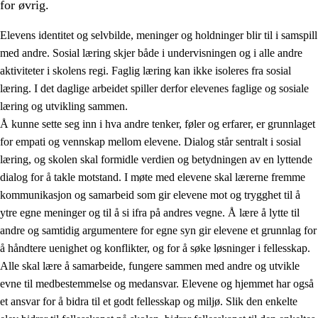
for øvrig.
Elevens identitet og selvbilde, meninger og holdninger blir til i samspill
med andre. Sosial læring skjer både i undervisningen og i alle andre
aktiviteter i skolens regi. Faglig læring kan ikke isoleres fra sosial
læring. I det daglige arbeidet spiller derfor elevenes faglige og sosiale
2.
Prinsipper for læring, utvikling og danning
læring og utvikling sammen.
Å kunne sette seg inn i hva andre tenker, føler og erfarer, er grunnlaget
2.1
Sosial læring og utvikling
for empati og vennskap mellom elevene. Dialog står sentralt i sosial
2.2
Kompetanse i fagene
læring, og skolen skal formidle verdien og betydningen av en lyttende
dialog for å takle motstand. I møte med elevene skal lærerne fremme
2.3
Grunnleggende ferdigheter
kommunikasjon og samarbeid som gir elevene mot og trygghet til å
2.4
Å lære å lære
ytre egne meninger og til å si ifra på andres vegne. Å lære å lytte til
andre og samtidig argumentere for egne syn gir elevene et grunnlag for
Tverrfaglige temaer
å håndtere uenighet og konflikter, og for å søke løsninger i fellesskap.
Alle skal lære å samarbeide, fungere sammen med andre og utvikle
evne til medbestemmelse og medansvar. Elevene og hjemmet har også
et ansvar for å bidra til et godt fellesskap og miljø. Slik den enkelte