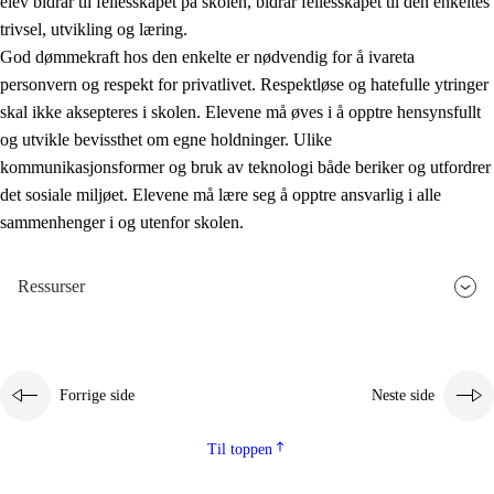
elev bidrar til fellesskapet på skolen, bidrar fellesskapet til den enkeltes
trivsel, utvikling og læring.
God dømmekraft hos den enkelte er nødvendig for å ivareta
personvern og respekt for privatlivet. Respektløse og hatefulle ytringer
skal ikke aksepteres i skolen. Elevene må øves i å opptre hensynsfullt
og utvikle bevissthet om egne holdninger. Ulike
kommunikasjonsformer og bruk av teknologi både beriker og utfordrer
det sosiale miljøet. Elevene må lære seg å opptre ansvarlig i alle
sammenhenger i og utenfor skolen.
Ressurser
Forrige side
Neste side
Til toppen