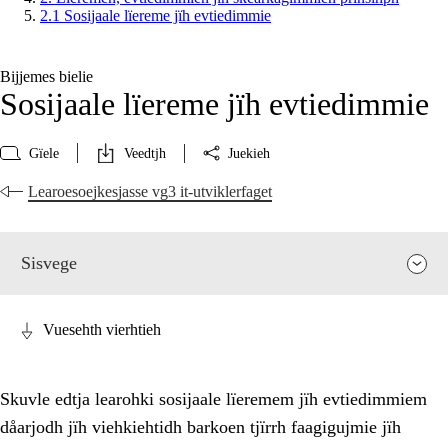
2.1 Sosijaale lïereme jïh evtiedimmie
Bijjemes bielie
Sosijaale lïereme jïh evtiedimmie
Gïele
Veedtjh
Juekieh
Learoesoejkesjasse vg3 it-utviklerfaget
Sisvege
Vuesehth vierhtieh
Skuvle edtja learohki sosijaale lïeremem jïh evtiedimmiem
dåarjodh jïh viehkiehtidh barkoen tjïrrh faagigujmie jïh