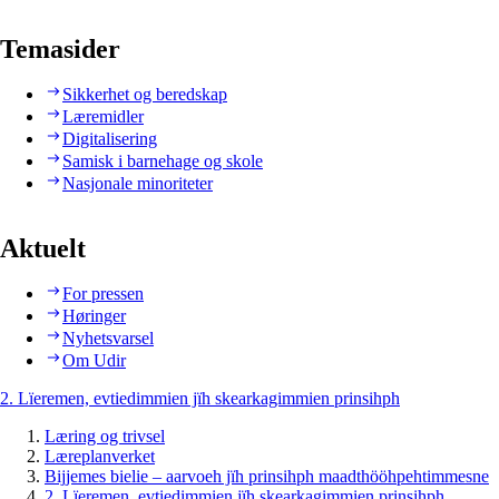
Temasider
Sikkerhet og beredskap
Læremidler
Digitalisering
Samisk i barnehage og skole
Nasjonale minoriteter
Aktuelt
For pressen
Høringer
Nyhetsvarsel
Om Udir
2. Lïeremen, evtiedimmien jïh skearkagimmien prinsihph
Læring og trivsel
Læreplanverket
Bijjemes bielie – aarvoeh jïh prinsihph maadthööhpehtimmesne
2. Lïeremen, evtiedimmien jïh skearkagimmien prinsihph