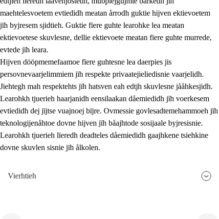
edtjieh lïeredh laavenjostedh, mubpiejgujmie barkedh jïh
maehtelesvoetem evtiedidh meatan årrodh guktie hijven ektievoetem
jïh byjresem sjidtieh. Guktie fïere guhte learohke lea meatan
ektievoetese skuvlesne, dellie ektievoete meatan fïere guhte murrede,
evtede jïh leara.
Hijven dööpmemefaamoe fïere guhtesne lea daerpies jis
persovnevaarjelimmiem jïh respekte privaatejieliedisnie vaarjelidh.
Jiehtegh mah respektehts jïh hatsven eah edtjh skuvlesne jååhkesjidh.
Learohkh tjuerieh haarjanidh eensilaakan dåemiedidh jïh voerkesem
evtiedidh dej jïjtse vuajnoej bïjre. Ovmessie govlesadtemehammoeh jïh
teknologijenåhtoe dovne hijven jïh båajhtode sosijaale byjresisnie.
Learohkh tjuerieh lïeredh deadteles dåemiedidh gaajhkene tsiehkine
dovne skuvlen sisnie jïh ålkolen.
Vierhtieh