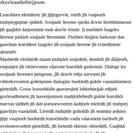
skuvleaarkebiejjesne.
Learohken identiteete jïh jïjtjeguvvie, mïelh jïh vuajnoeh
mubpiejgujmie sjidtieh. Sosijaale lïereme sjædta dovne lïerehtimmesne
jïh gaajhkh darjoeminie mah skuvle öörnie. Ij maehtieh faageles
lïereme juekieh sosijaale lïeremistie. Fïerhten biejjien barkosne dan
2.
Lïeremen, evtiedimmien jïh skearkagimmien prinsihph
gaavhtan learohken faageles jïh sosijaale lïereme jïh evtiedimmie
aktanieh.
2.1
Sosijaale lïereme jïh evtiedimmie
Maehtedh vïenhtedh maam mubpieh ussjedieh, demtieh jïh dååjroeh,
2.2
Maahtoe faagine
empatijen jïh vïenevoeten våarome learohkh gaskemsh. Dialoge lea
sosijaale lïeremen jarngesne, jïh skuvle edtja aarvoem jïh
2.3
Vihkeles tjiehpiesvoeth
vihkelesvoetem goltelamme dialogine buektedh guktie vuastalimmiem
2.4
Lïeredh lïeredh
gïetedidh. Gosse learoehkidie gaavnesjieh lohkehtæjjah edtjieh
govlesadtemem jïh laavenjostoem madtjeldehtedh guktie learohkh
Dåaresthfaageles teemah
mavvas sjidtieh jïh dah jearsoesvoetem åadtjoeh mïeledh jïh mubpiej
gaavhtan vuastalidh. Lïeredh mubpide goltelidh jïh seamma aejkien
jïjtje vuajnoeh buektedh learoehkidie vadta våaromem tsælloeh jïh
ovsïemesvoetem gïetedidh, jïh loetemh ektesne ohtsedidh. Gaajhkh