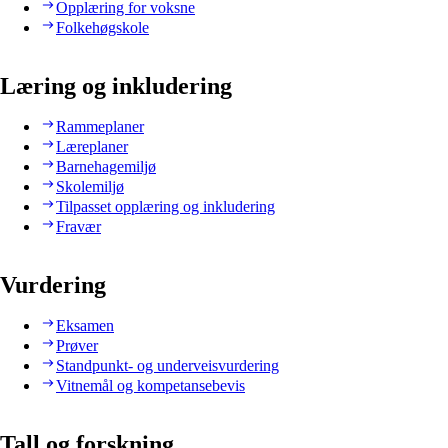
Opplæring for voksne
Folkehøgskole
Læring og inkludering
Rammeplaner
Læreplaner
Barnehagemiljø
Skolemiljø
Tilpasset opplæring og inkludering
Fravær
Vurdering
Eksamen
Prøver
Standpunkt- og underveisvurdering
Vitnemål og kompetansebevis
Tall og forskning