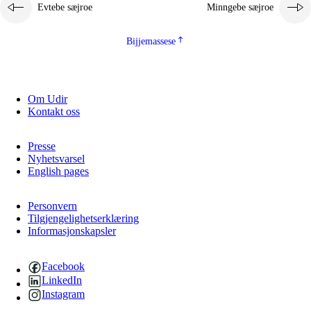
Evtebe sæjroe
Minngebe sæjroe
Bijjemassese
Om Udir
Kontakt oss
Presse
Nyhetsvarsel
English pages
Personvern
Tilgjengelighetserklæring
Informasjonskapsler
Facebook
LinkedIn
Instagram