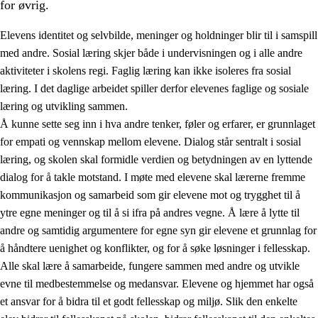
for øvrig.
Elevens identitet og selvbilde, meninger og holdninger blir til i samspill
med andre. Sosial læring skjer både i undervisningen og i alle andre
aktiviteter i skolens regi. Faglig læring kan ikke isoleres fra sosial
læring. I det daglige arbeidet spiller derfor elevenes faglige og sosiale
2.
Prinsipper for læring, utvikling og danning
læring og utvikling sammen.
Å kunne sette seg inn i hva andre tenker, føler og erfarer, er grunnlaget
2.1
Sosial læring og utvikling
for empati og vennskap mellom elevene. Dialog står sentralt i sosial
2.2
Kompetanse i fagene
læring, og skolen skal formidle verdien og betydningen av en lyttende
dialog for å takle motstand. I møte med elevene skal lærerne fremme
2.3
Grunnleggende ferdigheter
kommunikasjon og samarbeid som gir elevene mot og trygghet til å
2.4
Å lære å lære
ytre egne meninger og til å si ifra på andres vegne. Å lære å lytte til
andre og samtidig argumentere for egne syn gir elevene et grunnlag for
Tverrfaglige temaer
å håndtere uenighet og konflikter, og for å søke løsninger i fellesskap.
Alle skal lære å samarbeide, fungere sammen med andre og utvikle
evne til medbestemmelse og medansvar. Elevene og hjemmet har også
et ansvar for å bidra til et godt fellesskap og miljø. Slik den enkelte