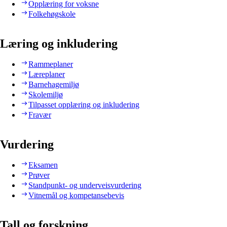
Opplæring for voksne
Folkehøgskole
Læring og inkludering
Rammeplaner
Læreplaner
Barnehagemiljø
Skolemiljø
Tilpasset opplæring og inkludering
Fravær
Vurdering
Eksamen
Prøver
Standpunkt- og underveisvurdering
Vitnemål og kompetansebevis
Tall og forskning