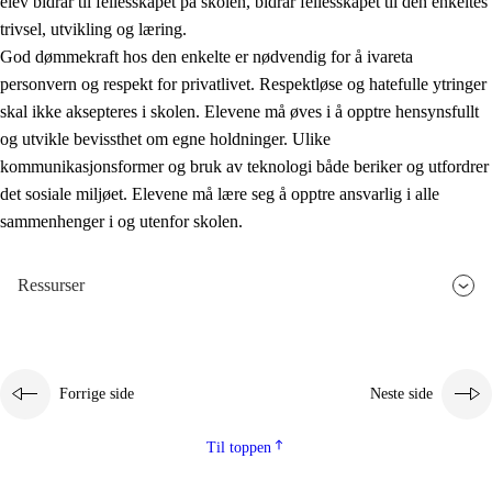
elev bidrar til fellesskapet på skolen, bidrar fellesskapet til den enkeltes
trivsel, utvikling og læring.
God dømmekraft hos den enkelte er nødvendig for å ivareta
personvern og respekt for privatlivet. Respektløse og hatefulle ytringer
skal ikke aksepteres i skolen. Elevene må øves i å opptre hensynsfullt
og utvikle bevissthet om egne holdninger. Ulike
kommunikasjonsformer og bruk av teknologi både beriker og utfordrer
det sosiale miljøet. Elevene må lære seg å opptre ansvarlig i alle
sammenhenger i og utenfor skolen.
Ressurser
Forrige side
Neste side
Til toppen