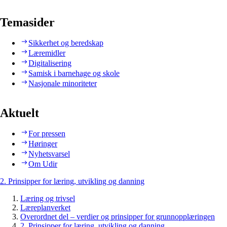
Temasider
Sikkerhet og beredskap
Læremidler
Digitalisering
Samisk i barnehage og skole
Nasjonale minoriteter
Aktuelt
For pressen
Høringer
Nyhetsvarsel
Om Udir
2. Prinsipper for læring, utvikling og danning
Læring og trivsel
Læreplanverket
Overordnet del – verdier og prinsipper for grunnopplæringen
2. Prinsipper for læring, utvikling og danning