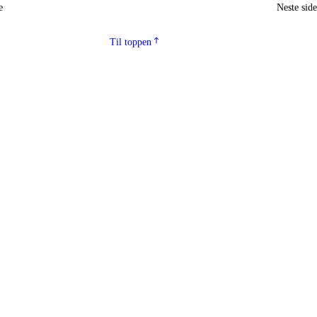
e
Neste sid
Til toppen