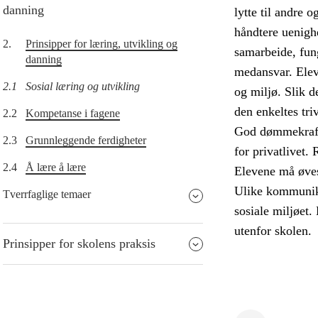
danning
lytte til andre 
håndtere uenighe
2.
Prinsipper for læring, utvikling og
samarbeide, fun
danning
medansvar. Eleve
2.1
Sosial læring og utvikling
og miljø. Slik de
den enkeltes tri
2.2
Kompetanse i fagene
God dømmekraft 
2.3
Grunnleggende ferdigheter
for privatlivet.
2.4
Å lære å lære
Elevene må øves 
Ulike kommunika
Tverrfaglige temaer
sosiale miljøet.
utenfor skolen.
Prinsipper for skolens praksis