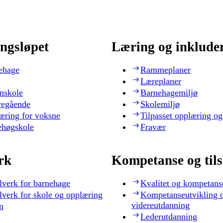
ngsløpet
Læring og inklude
ehage
Rammeplaner
Læreplaner
nskole
Barnehagemiljø
regående
Skolemiljø
æring for voksne
Tilpasset opplæring og
ehøgskole
Fravær
rk
Kompetanse og til
lverk for barnehage
Kvalitet og kompetans
lverk for skole og opplæring
Kompetanseutvikling 
videreutdanning
n
Lederutdanning