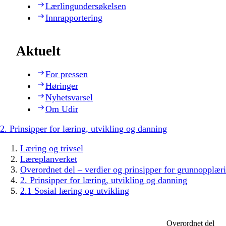
Lærlingundersøkelsen
Innrapportering
Aktuelt
For pressen
Høringer
Nyhetsvarsel
Om Udir
2. Prinsipper for læring, utvikling og danning
Læring og trivsel
Læreplanverket
Overordnet del – verdier og prinsipper for grunnopplær
2. Prinsipper for læring, utvikling og danning
2.1 Sosial læring og utvikling
Overordnet del