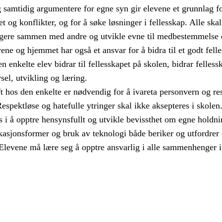
og samtidig argumentere for egne syn gir elevene et grunnlag f
t og konflikter, og for å søke løsninger i fellesskap. Alle skal
gere sammen med andre og utvikle evne til medbestemmelse 
ne og hjemmet har også et ansvar for å bidra til et godt fell
n enkelte elev bidrar til fellesskapet på skolen, bidrar fellessk
vsel, utvikling og læring.
hos den enkelte er nødvendig for å ivareta personvern og re
 Respektløse og hatefulle ytringer skal ikke aksepteres i skolen
i å opptre hensynsfullt og utvikle bevissthet om egne holdni
sjonsformer og bruk av teknologi både beriker og utfordrer 
 Elevene må lære seg å opptre ansvarlig i alle sammenhenger i