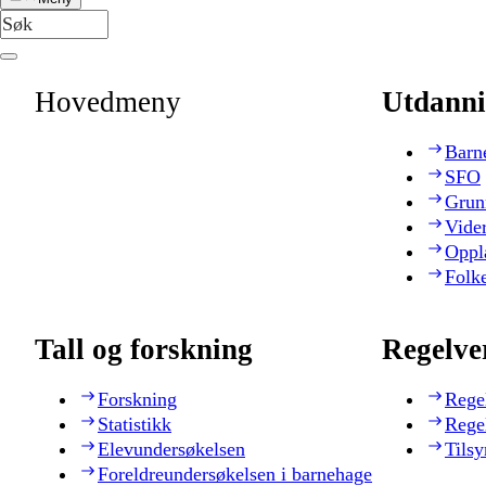
Hovedmeny
Utdanni
Barn
SFO
Grun
Vide
Oppl
Folk
Tall og forskning
Regelve
Forskning
Rege
Statistikk
Rege
Elevundersøkelsen
Tilsy
Foreldreundersøkelsen i barnehage