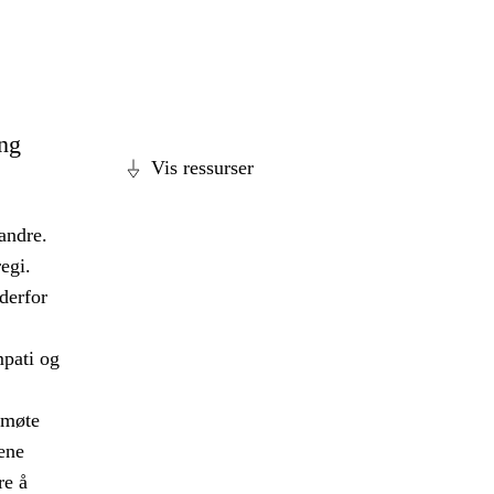
ing
Vis ressurser
andre.
egi.
 derfor
mpati og
 møte
ene
re å