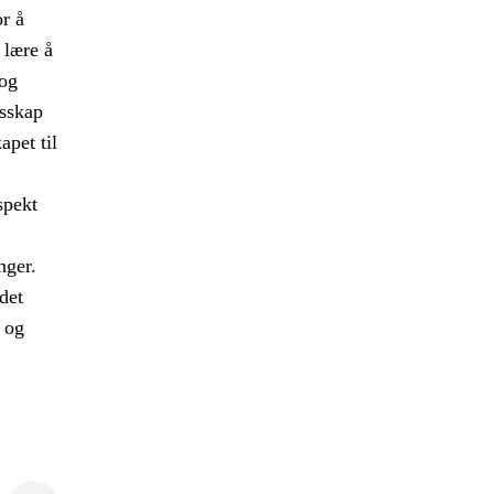
or å
 lære å
og
esskap
apet til
spekt
.
nger.
det
 og