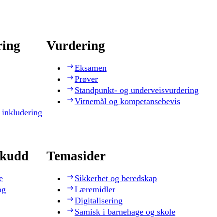
ring
Vurdering
Eksamen
Prøver
Standpunkt- og underveisvurdering
Vitnemål og kompetansebevis
 inkludering
skudd
Temasider
e
Sikkerhet og beredskap
og
Læremidler
Digitalisering
Samisk i barnehage og skole