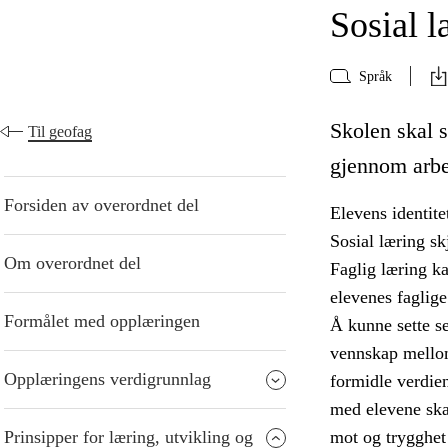
Sosial l
Språk
Skolen skal s
Til geofag
gjennom arbe
Forsiden av overordnet del
Elevens identite
Sosial læring sk
Om overordnet del
Faglig læring kan
elevenes faglig
Formålet med opplæringen
Å kunne sette se
vennskap mellom 
Opplæringens verdigrunnlag
formidle verdien
med elevene sk
Prinsipper for læring, utvikling og
mot og trygghet 