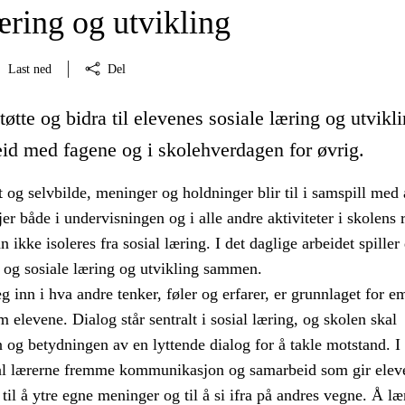
æring og utvikling
Last ned
Del
tøtte og bidra til elevenes sosiale læring og utvikl
id med fagene og i skolehverdagen for øvrig.
t og selvbilde, meninger og holdninger blir til i samspill med 
jer både i undervisningen og i alle andre aktiviteter i skolens r
 ikke isoleres fra sosial læring. I det daglige arbeidet spiller
e og sosiale læring og utvikling sammen.
g inn i hva andre tenker, føler og erfarer, er grunnlaget for e
elevene. Dialog står sentralt i sosial læring, og skolen skal
 og betydningen av en lyttende dialog for å takle motstand. I
al lærerne fremme kommunikasjon og samarbeid som gir elev
til å ytre egne meninger og til å si ifra på andres vegne. Å læ