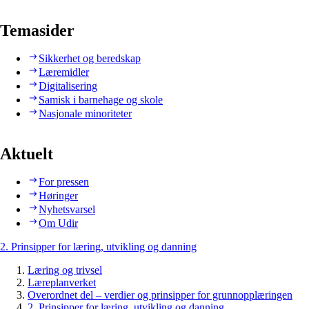
Temasider
Sikkerhet og beredskap
Læremidler
Digitalisering
Samisk i barnehage og skole
Nasjonale minoriteter
Aktuelt
For pressen
Høringer
Nyhetsvarsel
Om Udir
2. Prinsipper for læring, utvikling og danning
Læring og trivsel
Læreplanverket
Overordnet del – verdier og prinsipper for grunnopplæringen
2. Prinsipper for læring, utvikling og danning