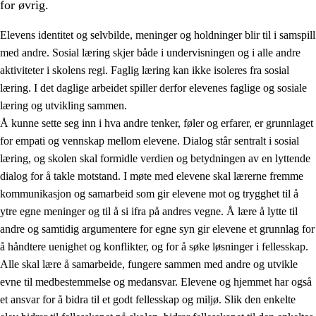
for øvrig.
Elevens identitet og selvbilde, meninger og holdninger blir til i samspill
med andre. Sosial læring skjer både i undervisningen og i alle andre
aktiviteter i skolens regi. Faglig læring kan ikke isoleres fra sosial
læring. I det daglige arbeidet spiller derfor elevenes faglige og sosiale
2.
Prinsipper for læring, utvikling og danning
læring og utvikling sammen.
Å kunne sette seg inn i hva andre tenker, føler og erfarer, er grunnlaget
2.1
Sosial læring og utvikling
for empati og vennskap mellom elevene. Dialog står sentralt i sosial
2.2
Kompetanse i fagene
læring, og skolen skal formidle verdien og betydningen av en lyttende
dialog for å takle motstand. I møte med elevene skal lærerne fremme
2.3
Grunnleggende ferdigheter
kommunikasjon og samarbeid som gir elevene mot og trygghet til å
2.4
Å lære å lære
ytre egne meninger og til å si ifra på andres vegne. Å lære å lytte til
andre og samtidig argumentere for egne syn gir elevene et grunnlag for
Tverrfaglige temaer
å håndtere uenighet og konflikter, og for å søke løsninger i fellesskap.
Alle skal lære å samarbeide, fungere sammen med andre og utvikle
evne til medbestemmelse og medansvar. Elevene og hjemmet har også
et ansvar for å bidra til et godt fellesskap og miljø. Slik den enkelte