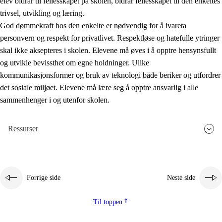
elev bidrar til fellesskapet på skolen, bidrar fellesskapet til den enkeltes
trivsel, utvikling og læring.
God dømmekraft hos den enkelte er nødvendig for å ivareta
personvern og respekt for privatlivet. Respektløse og hatefulle ytringer
skal ikke aksepteres i skolen. Elevene må øves i å opptre hensynsfullt
og utvikle bevissthet om egne holdninger. Ulike
kommunikasjonsformer og bruk av teknologi både beriker og utfordrer
det sosiale miljøet. Elevene må lære seg å opptre ansvarlig i alle
sammenhenger i og utenfor skolen.
Ressurser
Forrige side
Neste side
Til toppen