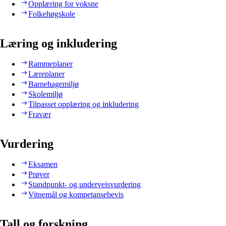
Opplæring for voksne
Folkehøgskole
Læring og inkludering
Rammeplaner
Læreplaner
Barnehagemiljø
Skolemiljø
Tilpasset opplæring og inkludering
Fravær
Vurdering
Eksamen
Prøver
Standpunkt- og underveisvurdering
Vitnemål og kompetansebevis
Tall og forskning