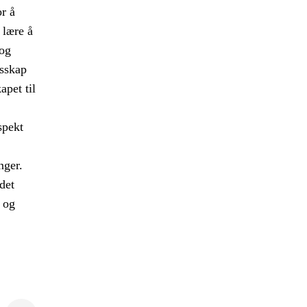
or å
 lære å
og
esskap
apet til
spekt
.
nger.
det
 og