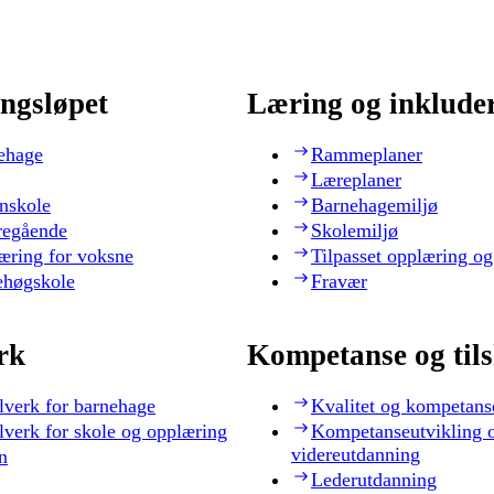
ngsløpet
Læring og inklude
ehage
Rammeplaner
Læreplaner
nskole
Barnehagemiljø
regående
Skolemiljø
æring for voksne
Tilpasset opplæring og
ehøgskole
Fravær
rk
Kompetanse og til
lverk for barnehage
Kvalitet og kompetans
lverk for skole og opplæring
Kompetanseutvikling 
videreutdanning
n
Lederutdanning