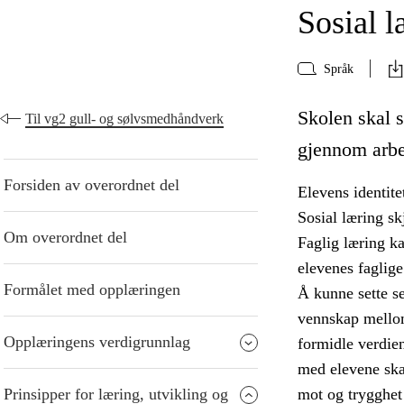
Sosial l
Språk
Skolen skal s
Til vg2 gull- og sølvsmedhåndverk
gjennom arbe
Forsiden av overordnet del
Elevens identite
Sosial læring sk
Om overordnet del
Faglig læring kan
elevenes faglig
Formålet med opplæringen
Å kunne sette se
vennskap mellom 
Opplæringens verdigrunnlag
formidle verdien
med elevene sk
Prinsipper for læring, utvikling og
mot og trygghet 