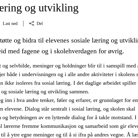
æring og utvikling
Last ned
Del
tøtte og bidra til elevenes sosiale læring og utvikl
id med fagene og i skolehverdagen for øvrig.
t og selvbilde, meninger og holdninger blir til i samspill med 
jer både i undervisningen og i alle andre aktiviteter i skolens r
 ikke isoleres fra sosial læring. I det daglige arbeidet spiller
e og sosiale læring og utvikling sammen.
g inn i hva andre tenker, føler og erfarer, er grunnlaget for e
elevene. Dialog står sentralt i sosial læring, og skolen skal
 og betydningen av en lyttende dialog for å takle motstand. I
al lærerne fremme kommunikasjon og samarbeid som gir elev
til å ytre egne meninger og til å si ifra på andres vegne. Å læ