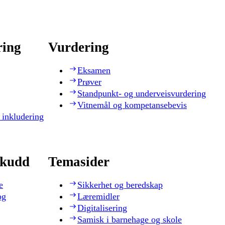
ring
Vurdering
Eksamen
Prøver
Standpunkt- og underveisvurdering
Vitnemål og kompetansebevis
 inkludering
skudd
Temasider
e
Sikkerhet og beredskap
og
Læremidler
Digitalisering
Samisk i barnehage og skole