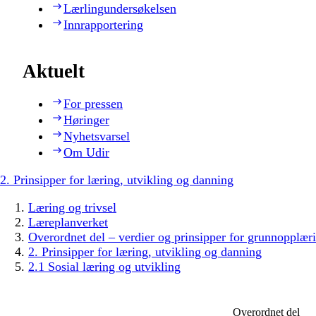
Lærlingundersøkelsen
Innrapportering
Aktuelt
For pressen
Høringer
Nyhetsvarsel
Om Udir
2. Prinsipper for læring, utvikling og danning
Læring og trivsel
Læreplanverket
Overordnet del – verdier og prinsipper for grunnopplær
2. Prinsipper for læring, utvikling og danning
2.1 Sosial læring og utvikling
Overordnet del