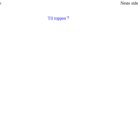
e
Neste sid
Til toppen