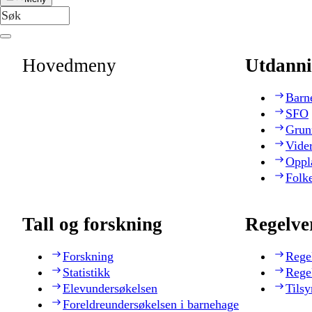
Hovedmeny
Utdanni
Barn
SFO
Grun
Vide
Oppl
Folk
Tall og forskning
Regelve
Forskning
Rege
Statistikk
Rege
Elevundersøkelsen
Tilsy
Foreldreundersøkelsen i barnehage