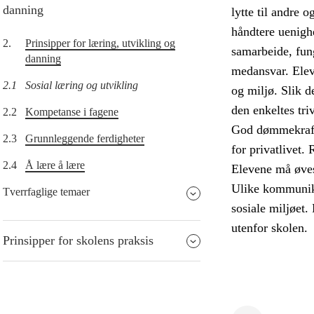
danning
lytte til andre 
håndtere uenighe
2.
Prinsipper for læring, utvikling og
samarbeide, fun
danning
medansvar. Eleve
2.1
Sosial læring og utvikling
og miljø. Slik de
den enkeltes tri
2.2
Kompetanse i fagene
God dømmekraft 
2.3
Grunnleggende ferdigheter
for privatlivet.
2.4
Å lære å lære
Elevene må øves 
Ulike kommunika
Tverrfaglige temaer
sosiale miljøet.
utenfor skolen.
Prinsipper for skolens praksis