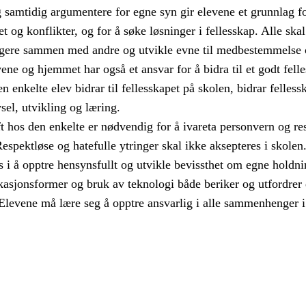
og samtidig argumentere for egne syn gir elevene et grunnlag f
t og konflikter, og for å søke løsninger i fellesskap. Alle skal
gere sammen med andre og utvikle evne til medbestemmelse 
ne og hjemmet har også et ansvar for å bidra til et godt fell
n enkelte elev bidrar til fellesskapet på skolen, bidrar fellessk
vsel, utvikling og læring.
hos den enkelte er nødvendig for å ivareta personvern og re
 Respektløse og hatefulle ytringer skal ikke aksepteres i skolen
i å opptre hensynsfullt og utvikle bevissthet om egne holdni
sjonsformer og bruk av teknologi både beriker og utfordrer 
 Elevene må lære seg å opptre ansvarlig i alle sammenhenger i