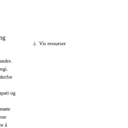
ing
Vis ressurser
andre.
egi.
 derfor
mpati og
 møte
ene
re å