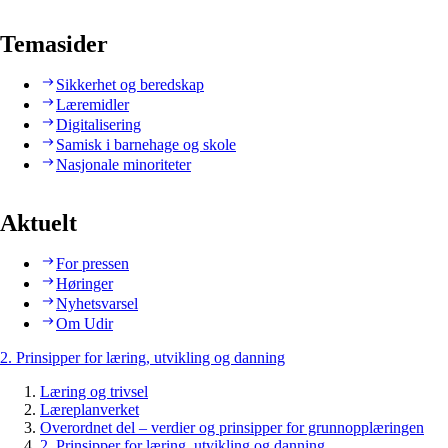
Temasider
Sikkerhet og beredskap
Læremidler
Digitalisering
Samisk i barnehage og skole
Nasjonale minoriteter
Aktuelt
For pressen
Høringer
Nyhetsvarsel
Om Udir
2. Prinsipper for læring, utvikling og danning
Læring og trivsel
Læreplanverket
Overordnet del – verdier og prinsipper for grunnopplæringen
2. Prinsipper for læring, utvikling og danning