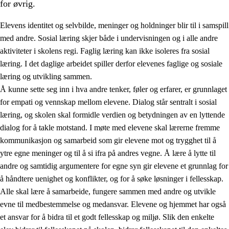
for øvrig.
Elevens identitet og selvbilde, meninger og holdninger blir til i samspill
med andre. Sosial læring skjer både i undervisningen og i alle andre
aktiviteter i skolens regi. Faglig læring kan ikke isoleres fra sosial
læring. I det daglige arbeidet spiller derfor elevenes faglige og sosiale
2.
Prinsipper for læring, utvikling og danning
læring og utvikling sammen.
Å kunne sette seg inn i hva andre tenker, føler og erfarer, er grunnlaget
2.1
Sosial læring og utvikling
for empati og vennskap mellom elevene. Dialog står sentralt i sosial
2.2
Kompetanse i fagene
læring, og skolen skal formidle verdien og betydningen av en lyttende
dialog for å takle motstand. I møte med elevene skal lærerne fremme
2.3
Grunnleggende ferdigheter
kommunikasjon og samarbeid som gir elevene mot og trygghet til å
2.4
Å lære å lære
ytre egne meninger og til å si ifra på andres vegne. Å lære å lytte til
andre og samtidig argumentere for egne syn gir elevene et grunnlag for
Tverrfaglige temaer
å håndtere uenighet og konflikter, og for å søke løsninger i fellesskap.
Alle skal lære å samarbeide, fungere sammen med andre og utvikle
evne til medbestemmelse og medansvar. Elevene og hjemmet har også
et ansvar for å bidra til et godt fellesskap og miljø. Slik den enkelte