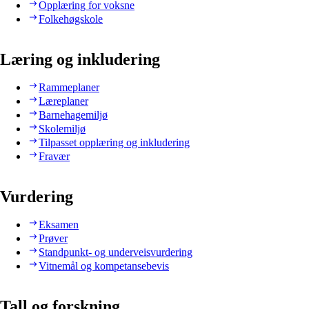
Opplæring for voksne
Folkehøgskole
Læring og inkludering
Rammeplaner
Læreplaner
Barnehagemiljø
Skolemiljø
Tilpasset opplæring og inkludering
Fravær
Vurdering
Eksamen
Prøver
Standpunkt- og underveisvurdering
Vitnemål og kompetansebevis
Tall og forskning