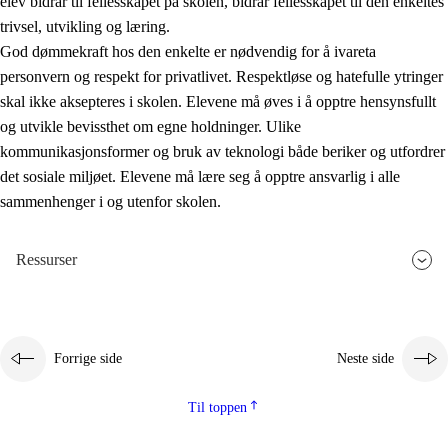
elev bidrar til fellesskapet på skolen, bidrar fellesskapet til den enkeltes
trivsel, utvikling og læring.
God dømmekraft hos den enkelte er nødvendig for å ivareta
personvern og respekt for privatlivet. Respektløse og hatefulle ytringer
skal ikke aksepteres i skolen. Elevene må øves i å opptre hensynsfullt
og utvikle bevissthet om egne holdninger. Ulike
kommunikasjonsformer og bruk av teknologi både beriker og utfordrer
det sosiale miljøet. Elevene må lære seg å opptre ansvarlig i alle
sammenhenger i og utenfor skolen.
Ressurser
Forrige side
Neste side
Til toppen