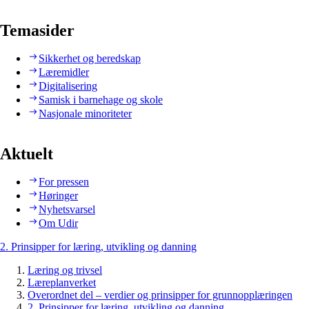
Temasider
Sikkerhet og beredskap
Læremidler
Digitalisering
Samisk i barnehage og skole
Nasjonale minoriteter
Aktuelt
For pressen
Høringer
Nyhetsvarsel
Om Udir
2. Prinsipper for læring, utvikling og danning
Læring og trivsel
Læreplanverket
Overordnet del – verdier og prinsipper for grunnopplæringen
2. Prinsipper for læring, utvikling og danning