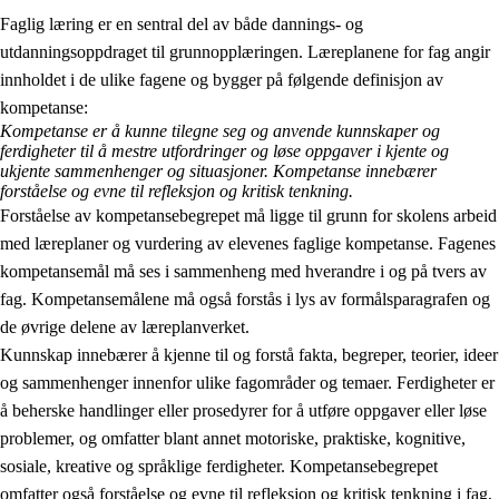
Faglig læring er en sentral del av både dannings- og
utdanningsoppdraget til grunnopplæringen. Læreplanene for fag angir
innholdet i de ulike fagene og bygger på følgende definisjon av
kompetanse:
Kompetanse er å kunne tilegne seg og anvende kunnskaper og
ferdigheter til å mestre utfordringer og løse oppgaver i kjente og
2.
Prinsipper for læring, utvikling og danning
ukjente sammenhenger og situasjoner. Kompetanse innebærer
forståelse og evne til refleksjon og kritisk tenkning.
2.1
Sosial læring og utvikling
Forståelse av kompetansebegrepet må ligge til grunn for skolens arbeid
med læreplaner og vurdering av elevenes faglige kompetanse. Fagenes
2.2
Kompetanse i fagene
kompetansemål må ses i sammenheng med hverandre i og på tvers av
2.3
Grunnleggende ferdigheter
fag. Kompetansemålene må også forstås i lys av formålsparagrafen og
de øvrige delene av læreplanverket.
2.4
Å lære å lære
Kunnskap innebærer å kjenne til og forstå fakta, begreper, teorier, ideer
Tverrfaglige temaer
og sammenhenger innenfor ulike fagområder og temaer. Ferdigheter er
å beherske handlinger eller prosedyrer for å utføre oppgaver eller løse
problemer, og omfatter blant annet motoriske, praktiske, kognitive,
sosiale, kreative og språklige ferdigheter. Kompetansebegrepet
omfatter også forståelse og evne til refleksjon og kritisk tenkning i fag,