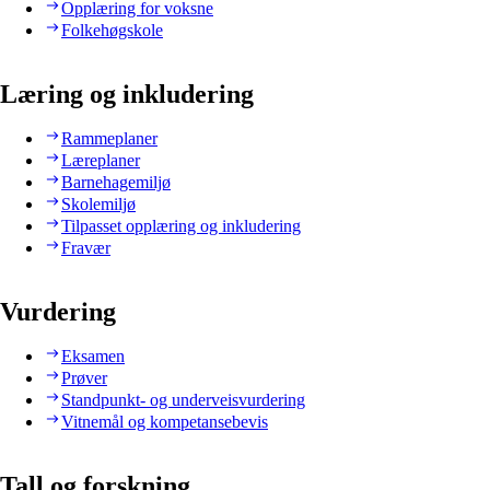
Opplæring for voksne
Folkehøgskole
Læring og inkludering
Rammeplaner
Læreplaner
Barnehagemiljø
Skolemiljø
Tilpasset opplæring og inkludering
Fravær
Vurdering
Eksamen
Prøver
Standpunkt- og underveisvurdering
Vitnemål og kompetansebevis
Tall og forskning