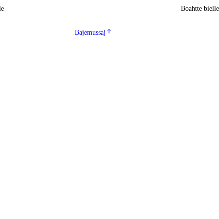
le
Boahtte biell
Bajemussaj