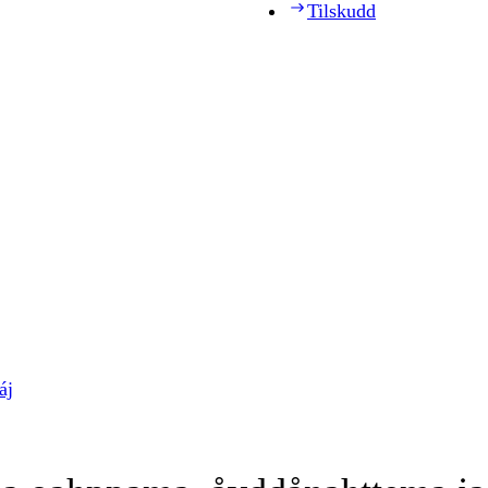
Tilskudd
áj