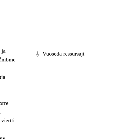
 ja
Vuoseda ressursajt
dånibme
tja
,
orre
a
viertti
dav