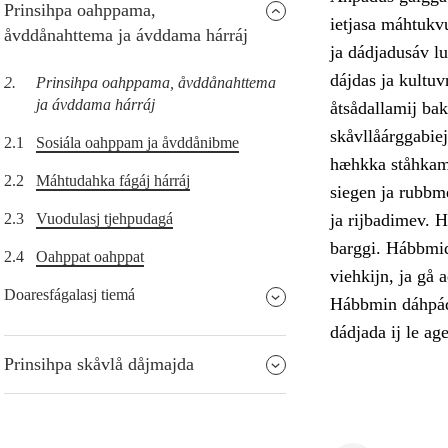
Prinsihpa oahppama,
ietjasa máhtukv
åvddånahttema ja ávddama hárráj
ja dádjadusáv lu
dájdas ja kultu
2.
Prinsihpa oahppama, åvddånahttema
ja ávddama hárráj
åtsådallamij bak
skåvllåárggabiej
2.1
Sosiála oahppam ja åvddånibme
hæhkka ståhkami
2.2
Máhtudahka fágáj hárráj
siegen ja rubbm
2.3
Vuodulasj tjehpudagá
ja rijbadimev. H
barggi. Hábbmidu
2.4
Oahppat oahppat
viehkijn, ja gå 
Doaresfágalasj tiemá
Hábbmin dáhpádu
dádjada ij le ag
Prinsihpa skåvlå dåjmajda