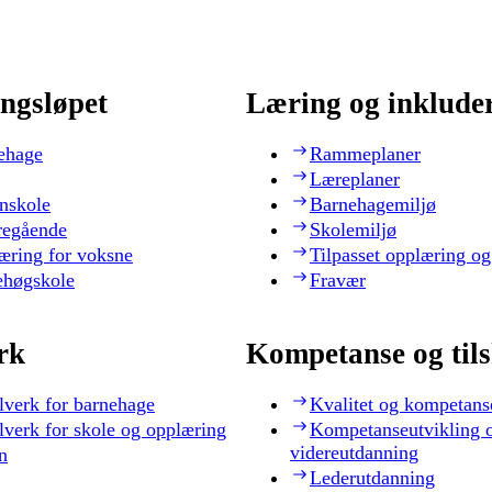
ngsløpet
Læring og inklude
ehage
Rammeplaner
Læreplaner
nskole
Barnehagemiljø
regående
Skolemiljø
æring for voksne
Tilpasset opplæring og
ehøgskole
Fravær
rk
Kompetanse og til
lverk for barnehage
Kvalitet og kompetans
lverk for skole og opplæring
Kompetanseutvikling 
videreutdanning
n
Lederutdanning