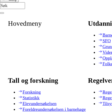
Hovedmeny
Utdanni
Barn
SFO
Grun
Vide
Oppl
Folk
Tall og forskning
Regelve
Forskning
Rege
Statistikk
Rege
Elevundersøkelsen
Tilsy
Foreldreundersøkelsen i barnehage