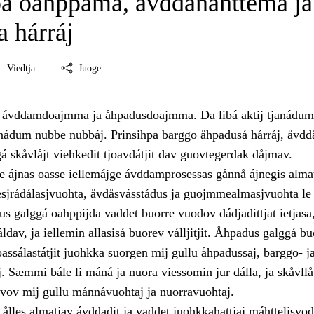
pa oahppama, åvddånahttema ja
 hárráj
Viedtja
Juoge
i ávddamdoajmma ja åhpadusdoajmma. Da libá aktij tjanádum
janádum nubbe nubbáj. Prinsihpa barggo åhpadusá hárráj, åvd
á skåvlåjt viehkedit tjoavdátjit dav guovtegerdak dåjmav.
 ájnas oasse iellemájge ávddamprosessas gånnå ájnegis alma
iesjrádálasjvuohta, åvdåsvásstádus ja guojmmealmasjvuohta le
 galggá oahppijda vaddet buorre vuodov dádjadittjat ietjasa
ráldav, ja iellemin allasisá buorev válljitjit. Åhpadus galggá bu
ssálastátjit juohkka suorgen mij gullu åhpadussaj, barggo- j
. Sæmmi bále li máná ja nuora viessomin jur dálla, ja skåvllå 
rvov mij gullu mánnávuohtaj ja nuorravuohtaj.
ålles almatjav ávddadit ja vaddet juohkkahattjaj máhttelisvo