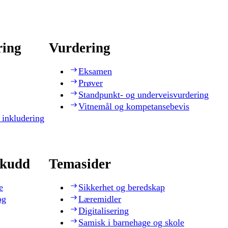
ring
Vurdering
Eksamen
Prøver
Standpunkt- og underveisvurdering
Vitnemål og kompetansebevis
 inkludering
skudd
Temasider
e
Sikkerhet og beredskap
og
Læremidler
Digitalisering
Samisk i barnehage og skole