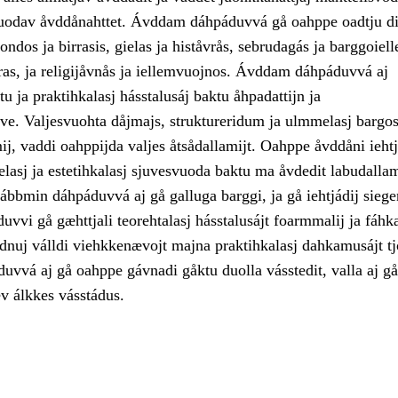
uodav åvddånahttet. Ávddam dáhpáduvvá gå oahppe oadtju di
ondos ja birrasis, gielas ja histåvrås, sebrudagás ja barggoiell
vras, ja religijåvnås ja iellemvuojnos. Ávddam dáhpáduvvá aj
tu ja praktihkalasj hásstalusáj baktu åhpadattijn ja
ve. Valjesvuohta dåjmajs, struktureridum ja ulmmelasj bargos
j, vaddi oahppijda valjes åtsådallamijt. Oahppe åvddåni iehtj
elasj ja estetihkalasj sjuvesvuoda baktu ma åvdedit labudall
ábbmin dáhpáduvvá aj gå galluga barggi, ja gå iehtjádij siege
vvi gå gæhttjali teorehtalasj hásstalusájt foarmmalij ja fáhka
adnuj válldi viehkkenævojt majna praktihkalasj dahkamusájt t
vvá aj gå oahppe gávnadi gåktu duolla vásstedit, valla aj gå
ev álkkes vásstádus.