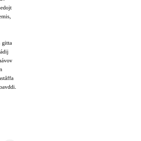
edojt
emis,
 gitta
ádij
amávov
n
ståffa
joavddi.