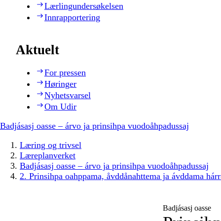
Lærlingundersøkelsen
Innrapportering
Aktuelt
For pressen
Høringer
Nyhetsvarsel
Om Udir
Badjásasj oasse – árvo ja prinsihpa vuodoåhpadussaj
Læring og trivsel
Læreplanverket
Badjásasj oasse – árvo ja prinsihpa vuodoåhpadussaj
2. Prinsihpa oahppama, åvddånahttema ja ávddama hárr
Badjásasj oasse