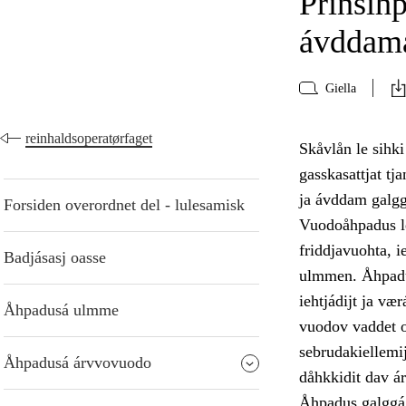
Prinsih
ávddama
Giella
reinhaldsoperatørfaget
Skåvlån le sihk
gasskasattjat t
ja ávddam galgg
Forsiden overordnet del - lulesamisk
Vuodoåhpadus le
friddjavuohta, 
Badjásasj oasse
ulmmen. Åhpadus
iehtjádijt ja væ
Åhpadusá ulmme
vuodov vaddet oa
sebrudakiellemij
Åhpadusá árvvovuodo
dåhkkidit dav á
Åhpadus galggá 