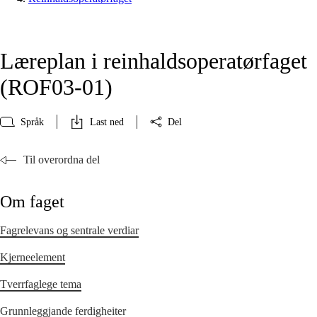
Læreplan i reinhaldsoperatørfaget
(ROF03‑01)
Språk
Last ned
Del
Til overordna del
Om faget
Fagrelevans og sentrale verdiar
Kjerneelement
Tverrfaglege tema
Grunnleggjande ferdigheiter