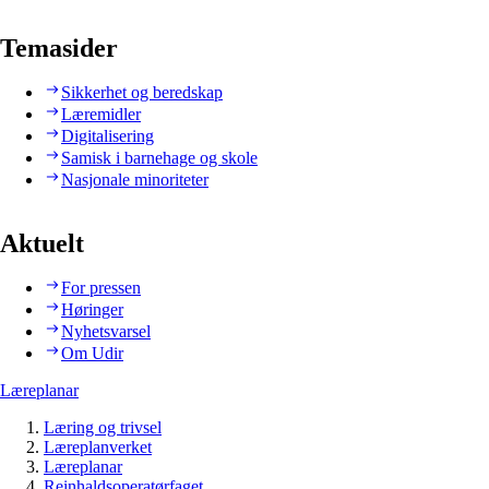
Temasider
Sikkerhet og beredskap
Læremidler
Digitalisering
Samisk i barnehage og skole
Nasjonale minoriteter
Aktuelt
For pressen
Høringer
Nyhetsvarsel
Om Udir
Læreplanar
Læring og trivsel
Læreplanverket
Læreplanar
Reinhaldsoperatørfaget