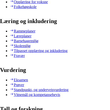
Opplæring for voksne
Folkehøgskole
Læring og inkludering
Rammeplaner
Læreplaner
Barnehagemiljø
Skolemiljø
Tilpasset opplæring og inkludering
Fravær
Vurdering
Eksamen
Prøver
Standpunkt- og underveisvurdering
Vitnemål og kompetansebevis
Tall og forskning