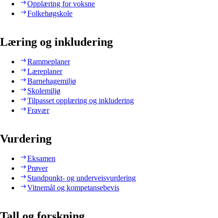
Opplæring for voksne
Folkehøgskole
Læring og inkludering
Rammeplaner
Læreplaner
Barnehagemiljø
Skolemiljø
Tilpasset opplæring og inkludering
Fravær
Vurdering
Eksamen
Prøver
Standpunkt- og underveisvurdering
Vitnemål og kompetansebevis
Tall og forskning