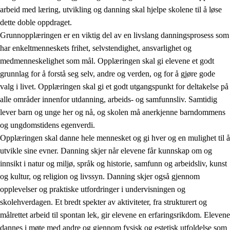
arbeid med læring, utvikling og danning skal hjelpe skolene til å løse
dette doble oppdraget.
Grunnopplæringen er en viktig del av en livslang danningsprosess som
har enkeltmenneskets frihet, selvstendighet, ansvarlighet og
medmenneskelighet som mål. Opplæringen skal gi elevene et godt
grunnlag for å forstå seg selv, andre og verden, og for å gjøre gode
2.
Prinsipper for læring, utvikling og danning
valg i livet. Opplæringen skal gi et godt utgangspunkt for deltakelse på
alle områder innenfor utdanning, arbeids- og samfunnsliv. Samtidig
2.1
Sosial læring og utvikling
lever barn og unge her og nå, og skolen må anerkjenne barndommens
2.2
Kompetanse i fagene
og ungdomstidens egenverdi.
Opplæringen skal danne hele mennesket og gi hver og en mulighet til å
2.3
Grunnleggende ferdigheter
utvikle sine evner. Danning skjer når elevene får kunnskap om og
2.4
Å lære å lære
innsikt i natur og miljø, språk og historie, samfunn og arbeidsliv, kunst
og kultur, og religion og livssyn. Danning skjer også gjennom
Tverrfaglige temaer
opplevelser og praktiske utfordringer i undervisningen og
skolehverdagen. Et bredt spekter av aktiviteter, fra strukturert og
målrettet arbeid til spontan lek, gir elevene en erfaringsrikdom. Elevene
dannes i møte med andre og gjennom fysisk og estetisk utfoldelse som