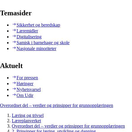
Temasider
Sikkerhet og beredskap
Læremidler
Digitalisering
Samisk i barnehage og skole
Nasjonale minoriteter
Aktuelt
For pressen
Høringer
Nyhetsvarsel
Om Udir
Overordnet del – verdier og prinsipper for grunnopplæringen
Læring og trivsel
Læreplanverket
Overordnet del – verdier og prinsipper for grunnopplæringen
2. Prinsipper for læring, utvikling og danning