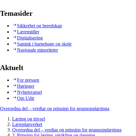
Temasider
Sikkerhet og beredskap
Læremidler
Digitalisering
Samisk i barnehage og skole
Nasjonale minoriteter
Aktuelt
For pressen
Høringer
Nyhetsvarsel
Om Udir
Overordna del – verdiar og prinsipp for grunnopplæringa
Læring og trivsel
Læreplanverket
Overordna del – verdiar og prinsipp for grunnopplæringa
2. Prinsipp for læring, utvikling og danning