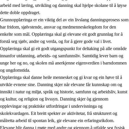
arbeid med læring, utvikling og danning skal hjelpe skolane til å løyse
dette doble oppdraget.
Grunnopplæringa er ein viktig del av ein livslang danningsprosess som
har fridom, sjølvstende, ansvar og medmenneskelegdom for den
enkelte som mål. Opplæringa skal gi elevane eit godt grunnlag for å
forstå seg sjølv, andre og verda, og for å gjere gode val i livet.
2.
Prinsipp for læring, utvikling og danning
Opplæringa skal gi eit godt utgangspunkt for deltaking på alle område
innanfor utdanning, arbeids- og samfunnsliv. Samtidig lever barn og
2.1
Sosial læring og utvikling
unge her og no, og skolen må anerkjenne eigenverdien i barndommen
2.2
Kompetanse i faga
og ungdomstida.
Opplæringa skal danne heile mennesket og gi kvar og ein høve til å
2.3
Grunnleggjande ferdigheiter
utvikle evnene sine. Danning skjer når elevane får kunnskap om og
2.4
Å lære å lære
innsikt i natur og miljø, språk og historie, samfunn og arbeidsliv, kunst
og kultur, og religion og livssyn. Danning skjer òg gjennom
Tverrfaglege tema
opplevingar og praktiske utfordringar i undervisninga og
skolekvardagen. Eit breitt spekter av aktivitetar, frå strukturert og
målretta arbeid til spontan leik, gir elevane ein erfaringsrikdom.
Elevane blir danna i møte med andre og gjennom å utfalde seg fysisk