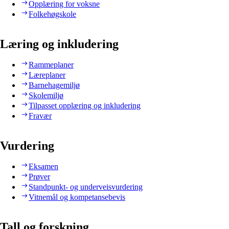
Opplæring for voksne
Folkehøgskole
Læring og inkludering
Rammeplaner
Læreplaner
Barnehagemiljø
Skolemiljø
Tilpasset opplæring og inkludering
Fravær
Vurdering
Eksamen
Prøver
Standpunkt- og underveisvurdering
Vitnemål og kompetansebevis
Tall og forskning