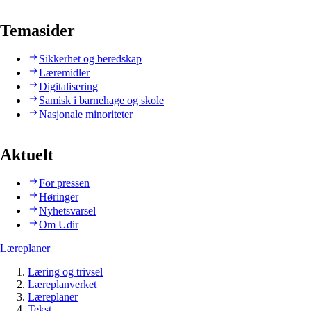
Temasider
Sikkerhet og beredskap
Læremidler
Digitalisering
Samisk i barnehage og skole
Nasjonale minoriteter
Aktuelt
For pressen
Høringer
Nyhetsvarsel
Om Udir
Læreplaner
Læring og trivsel
Læreplanverket
Læreplaner
Tekst