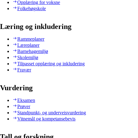
Opplæring for voksne
Folkehøgskole
Læring og inkludering
Rammeplaner
Læreplaner
Barnehagemiljø
Skolemiljø
Tilpasset opplæring og inkludering
Fravær
Vurdering
Eksamen
Prøver
Standpunkt- og underveisvurdering
Vitnemål og kompetansebevis
Tall og forskning