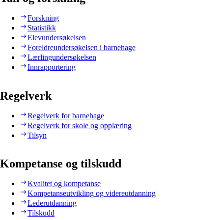
Forskning
Statistikk
Elevundersøkelsen
Foreldreundersøkelsen i barnehage
Lærlingundersøkelsen
Innrapportering
Regelverk
Regelverk for barnehage
Regelverk for skole og opplæring
Tilsyn
Kompetanse og tilskudd
Kvalitet og kompetanse
Kompetanseutvikling og videreutdanning
Lederutdanning
Tilskudd