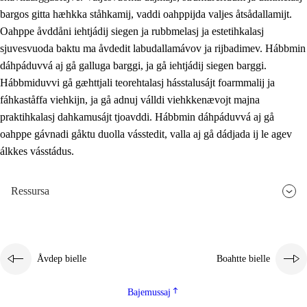
bargos gitta hæhkka ståhkamij, vaddi oahppijda valjes åtsådallamijt.
Oahppe åvddåni iehtjádij siegen ja rubbmelasj ja estetihkalasj
sjuvesvuoda baktu ma åvdedit labudallamávov ja rijbadimev. Hábbmin
dáhpáduvvá aj gå galluga barggi, ja gå iehtjádij siegen barggi.
Hábbmiduvvi gå gæhttjali teorehtalasj hásstalusájt foarmmalij ja
fáhkaståffa viehkijn, ja gå adnuj válldi viehkkenævojt majna
praktihkalasj dahkamusájt tjoavddi. Hábbmin dáhpáduvvá aj gå
oahppe gávnadi gåktu duolla vásstedit, valla aj gå dádjada ij le agev
álkkes vásstádus.
Ressursa
Åvdep bielle
Boahtte bielle
Bajemussaj