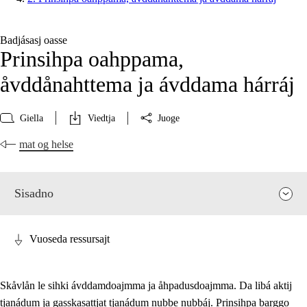
Badjásasj oasse
Prinsihpa oahppama,
åvddånahttema ja ávddama hárráj
Giella
Viedtja
Juoge
mat og helse
Sisadno
Vuoseda ressursajt
Skåvlån le sihki ávddamdoajmma ja åhpadusdoajmma. Da libá aktij
tjanádum ja gasskasattjat tjanádum nubbe nubbáj. Prinsihpa barggo