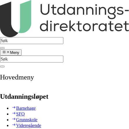
Meny
Hovedmeny
Utdanningsløpet
Barnehage
SFO
Grunnskole
Videregående