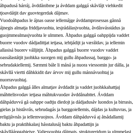
åhpadusá hárráj, åvddånibme ja ávddam galggá skåvlåjt viehkedit
tjoavdátjit dav guovtegerdak dåjmav.
Vuodoåhpadus le ájnas oasse iellemájge ávddamprosessas gånnå
ájnegis almatja friddjavuohta, iesjrádálasjvuohta, åvdåsvásstádus ja
guojmmealmasjvuohta le ulmmen. Åhpadus galggá oahppijda vaddet
buorre vuodov dádjadittjat ietjasa, iehtjádijt ja væráldav, ja iellemin
2.
Prinsihpa oahppama, åvddånahttema ja ávddama
allasisá buorev válljitjit. Åhpadus galggá buorre vuodov vaddet
hárráj
oassálastátjit juohkka suorgen mij gullu åhpadussaj, barggo- ja
sebrudakiellemij. Sæmmi bále li máná ja nuora viessomin jur dálla, ja
2.1
Sosiála oahppam ja åvddånibme
skåvllå viertti dåhkkidit dav árvov mij gullu mánnávuohtaj ja
2.2
Máhtudahka fágáj hárráj
nuorravuohtaj.
Åhpadus galggá ålles almatjav ávddadit ja vaddet juohkkahattjaj
2.3
Vuodulasj tjehpudagá
máhttelisvodav ietjasa máhtukvuodav åvddånahttet. Ávddam
2.4
Oahppat oahppat
dáhpáduvvá gå oahppe oadtju diedojt ja dádjadusáv luondos ja birrasis,
gielas ja histåvrås, sebrudagás ja barggoiellemis, dájdas ja kultuvras, ja
Doaresfágalasj tiemá
religijåvnås ja iellemvuojnos. Ávddam dáhpáduvvá aj åtsådallamij
baktu ja praktihkalasj hásstalusáj baktu åhpadattijn ja
skåvllåárggabiejve. Valjesvuohta dåjmajs, struktureridum ja ulmmelasj