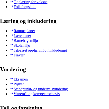
Opplæring for voksne
Folkehøgskole
Læring og inkludering
Rammeplaner
Læreplaner
Barnehagemiljø
Skolemiljø
Tilpasset opplæring og inkludering
Fravær
Vurdering
Eksamen
Prøver
Standpunkt- og underveisvurdering
Vitnemål og kompetansebevis
Tall og forskning