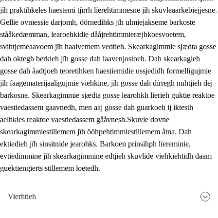
jïh praktihkeles haestemi tjïrrh lïerehtimmesne jïh skuvleaarkebiejjesne.
Gellie ovmessie darjomh, öörnedihks jïh ulmiejakseme barkoste
stååkedæmman, learoehkidie dååjrehtimmieræjhkoesvoetem,
svihtjemeaavoem jïh haalvemem vedtieh. Skearkagimmie sjædta gosse
dah oktegh berkieh jïh gosse dah laavenjostoeh. Dah skearkagieh
gosse dah åadtjoeh teoretihken haestiemidie ussjedidh formelligujmie
jïh faagematerijaaligujmie viehkine, jïh gosse dah dïrregh nuhtjieh dej
barkosne. Skearkagimmie sjædta gosse learohkh lierieh guktie reaktoe
vaestiedassem gaavnedh, men aaj gosse dah guarkoeh ij iktesth
aelhkies reaktoe vaestiedassem gååvnesh.Skuvle dovne
skearkagimmiestillemem jïh ööhpehtimmiestillemem åtna. Dah
ektiedieh jïh sinsitnide jearohks. Barkoen prinsihph lïereminie,
evtiedimmine jïh skearkagimmine edtjieh skuvlide viehkiehtidh daam
guektiengïerts stillemem loetedh.
Vierhtieh