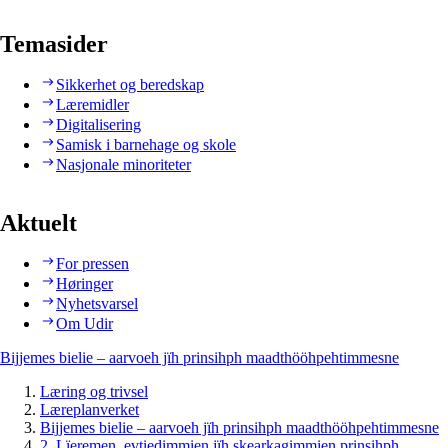
Temasider
Sikkerhet og beredskap
Læremidler
Digitalisering
Samisk i barnehage og skole
Nasjonale minoriteter
Aktuelt
For pressen
Høringer
Nyhetsvarsel
Om Udir
Bijjemes bielie – aarvoeh jïh prinsihph maadthööhpehtimmesne
Læring og trivsel
Læreplanverket
Bijjemes bielie – aarvoeh jïh prinsihph maadthööhpehtimmesne
2. Lïeremen, evtiedimmien jïh skearkagimmien prinsihph