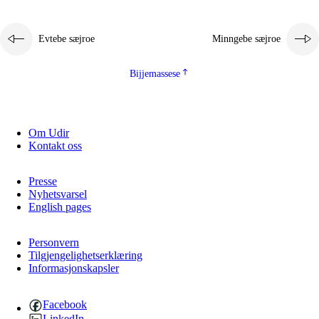
Evtebe sæjroe
Minngebe sæjroe
Bijjemassese
Om Udir
Kontakt oss
Presse
Nyhetsvarsel
English pages
Personvern
Tilgjengelighetserklæring
Informasjonskapsler
Facebook
LinkedIn