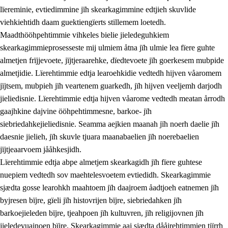
lïereminie, evtiedimmine jïh skearkagimmine edtjieh skuvlide
viehkiehtidh daam guektiengïerts stillemem loetedh.
Maadthööhpehtimmie vihkeles bielie jieledeguhkiem
skearkagimmieprosesseste mij ulmiem åtna jïh ulmie lea fïere guhte
almetjen frïjjevoete, jïjtjeraarehke, dïedtevoete jïh goerkesem mubpide
almetjidie. Lïerehtimmie edtja learoehkidie vedtedh hijven våaromem
2.
Lïeremen, evtiedimmien jïh skearkagimmien prinsihph
jïjtsem, mubpieh jïh veartenem guarkedh, jïh hijven veeljemh darjodh
jieliedisnie. Lïerehtimmie edtja hijven våarome vedtedh meatan årrodh
2.1
Sosijaale lïereme jïh evtiedimmie
gaajhkine dajvine ööhpehtimmesne, barkoe- jïh
2.2
Maahtoe faagine
siebriedahkejieliedisnie. Seamma aejkien maanah jïh noerh daelie jïh
daesnie jielieh, jïh skuvle tjuara maanabaelien jïh noerebaelien
2.3
Vihkeles tjiehpiesvoeth
jïjtjeaarvoem jååhkesjidh.
2.4
Lïeredh lïeredh
Lïerehtimmie edtja abpe almetjem skearkagidh jïh fïere guhtese
nuepiem vedtedh sov maehtelesvoetem evtiedidh. Skearkagimmie
Dåaresthfaageles teemah
sjædta gosse learohkh maahtoem jïh daajroem åadtjoeh eatnemen jïh
byjresen bïjre, gïeli jïh histovrijen bïjre, siebriedahken jïh
barkoejieleden bïjre, tjeahpoen jïh kultuvren, jïh religijovnen jïh
jieledevuajnoen bïjre. Skearkagimmie aaj sjædta dååjrehtimmien tjïrrh