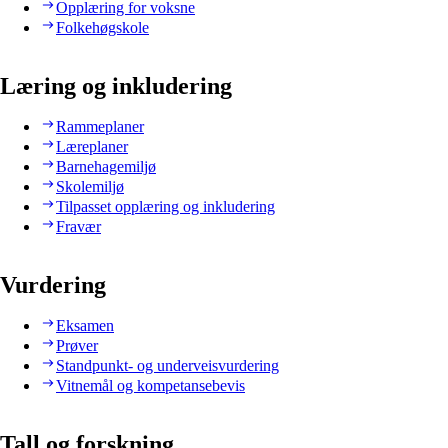
Opplæring for voksne
Folkehøgskole
Læring og inkludering
Rammeplaner
Læreplaner
Barnehagemiljø
Skolemiljø
Tilpasset opplæring og inkludering
Fravær
Vurdering
Eksamen
Prøver
Standpunkt- og underveisvurdering
Vitnemål og kompetansebevis
Tall og forskning