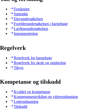
Forskning
Statistikk
Elevundersøkelsen
Foreldreundersøkelsen i barnehage
Lærlingundersøkelsen
Innrapportering
Regelverk
Regelverk for barnehage
Regelverk for skole og opplæring
Tilsyn
Kompetanse og tilskudd
Kvalitet og kompetanse
Kompetanseutvikling og videreutdanning
Lederutdanning
Tilskudd