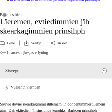
Bijjemes bielie
Lïeremen, evtiedimmien jïh
skearkagimmien prinsihph
Gïele
Veedtjh
Juekieh
Learoesoejkesjasse lytting
Sisvege
Vuesehth vierhtieh
Skuvle dovne skearkagimmiestillemem jïh ööhpehtimmiestillemem
åtna. Dah ektiedieh jïh sinsitnide jearohks. Barkoen prinsihph