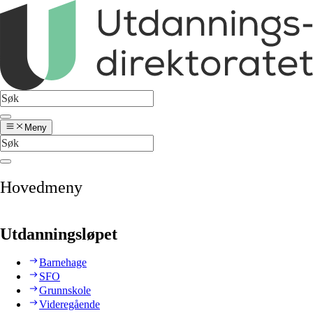
Meny
Hovedmeny
Utdanningsløpet
Barnehage
SFO
Grunnskole
Videregående