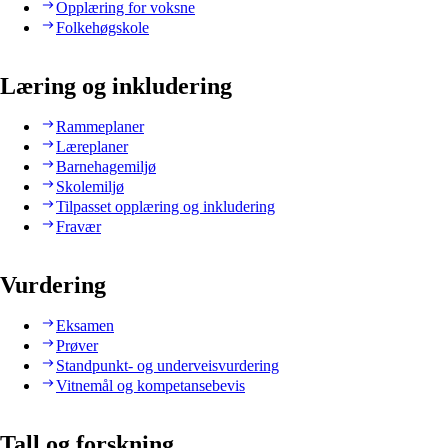
Opplæring for voksne
Folkehøgskole
Læring og inkludering
Rammeplaner
Læreplaner
Barnehagemiljø
Skolemiljø
Tilpasset opplæring og inkludering
Fravær
Vurdering
Eksamen
Prøver
Standpunkt- og underveisvurdering
Vitnemål og kompetansebevis
Tall og forskning