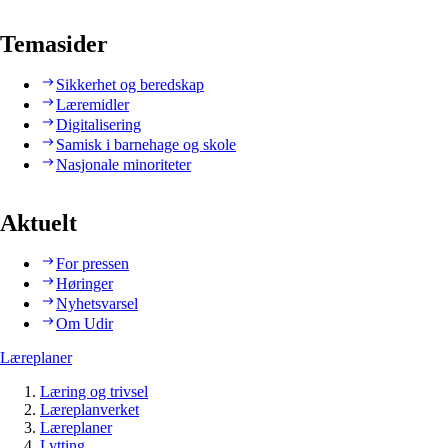
Temasider
Sikkerhet og beredskap
Læremidler
Digitalisering
Samisk i barnehage og skole
Nasjonale minoriteter
Aktuelt
For pressen
Høringer
Nyhetsvarsel
Om Udir
Læreplaner
Læring og trivsel
Læreplanverket
Læreplaner
Lytting