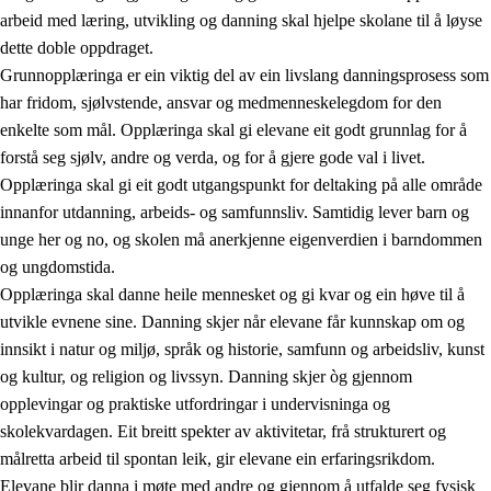
arbeid med læring, utvikling og danning skal hjelpe skolane til å løyse
dette doble oppdraget.
Grunnopplæringa er ein viktig del av ein livslang danningsprosess som
har fridom, sjølvstende, ansvar og medmenneskelegdom for den
enkelte som mål. Opplæringa skal gi elevane eit godt grunnlag for å
forstå seg sjølv, andre og verda, og for å gjere gode val i livet.
2.
Prinsipp for læring, utvikling og danning
Opplæringa skal gi eit godt utgangspunkt for deltaking på alle område
innanfor utdanning, arbeids- og samfunnsliv. Samtidig lever barn og
2.1
Sosial læring og utvikling
unge her og no, og skolen må anerkjenne eigenverdien i barndommen
2.2
Kompetanse i faga
og ungdomstida.
Opplæringa skal danne heile mennesket og gi kvar og ein høve til å
2.3
Grunnleggjande ferdigheiter
utvikle evnene sine. Danning skjer når elevane får kunnskap om og
2.4
Å lære å lære
innsikt i natur og miljø, språk og historie, samfunn og arbeidsliv, kunst
og kultur, og religion og livssyn. Danning skjer òg gjennom
Tverrfaglege tema
opplevingar og praktiske utfordringar i undervisninga og
skolekvardagen. Eit breitt spekter av aktivitetar, frå strukturert og
målretta arbeid til spontan leik, gir elevane ein erfaringsrikdom.
Elevane blir danna i møte med andre og gjennom å utfalde seg fysisk