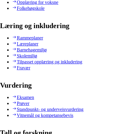
Opplæring for voksne
Folkehøgskole
Læring og inkludering
Rammeplaner
Læreplaner
Barnehagemiljø
Skolemiljø
Tilpasset opplæring og inkludering
Fravær
Vurdering
Eksamen
Prøver
Standpunkt- og underveisvurdering
Vitnemål og kompetansebevis
Tall og forskning