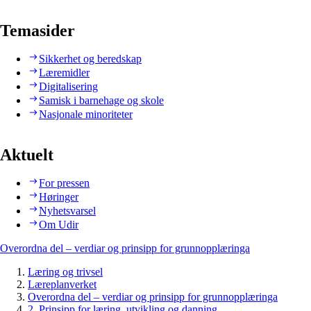
Temasider
Sikkerhet og beredskap
Læremidler
Digitalisering
Samisk i barnehage og skole
Nasjonale minoriteter
Aktuelt
For pressen
Høringer
Nyhetsvarsel
Om Udir
Overordna del – verdiar og prinsipp for grunnopplæringa
Læring og trivsel
Læreplanverket
Overordna del – verdiar og prinsipp for grunnopplæringa
2. Prinsipp for læring, utvikling og danning