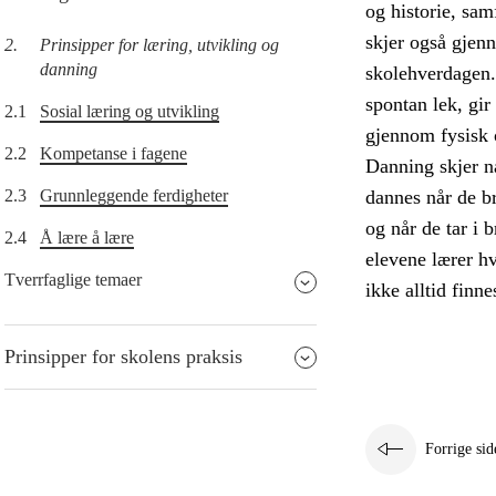
og historie, sam
skjer også gjen
2.
Prinsipper for læring, utvikling og
danning
skolehverdagen. E
spontan lek, gi
2.1
Sosial læring og utvikling
gjennom fysisk 
2.2
Kompetanse i fagene
Danning skjer n
2.3
Grunnleggende ferdigheter
dannes når de br
og når de tar i 
2.4
Å lære å lære
elevene lærer hv
Tverrfaglige temaer
ikke alltid finne
Prinsipper for skolens praksis
Forrige sid