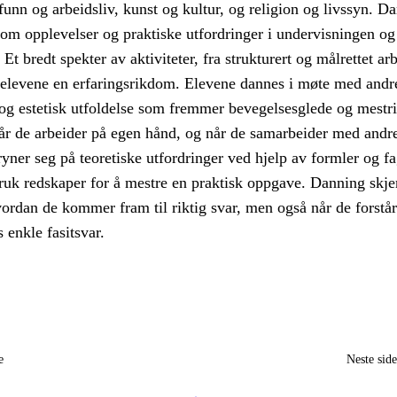
funn og arbeidsliv, kunst og kultur, og religion og livssyn. D
nom opplevelser og praktiske utfordringer i undervisningen og
t bredt spekter av aktiviteter, fra strukturert og målrettet arb
r elevene en erfaringsrikdom. Elevene dannes i møte med andr
og estetisk utfoldelse som fremmer bevegelsesglede og mestri
år de arbeider på egen hånd, og når de samarbeider med andr
yner seg på teoretiske utfordringer ved hjelp av formler og fa
bruk redskaper for å mestre en praktisk oppgave. Danning skje
ordan de kommer fram til riktig svar, men også når de forstår
s enkle fasitsvar.
e
Neste sid