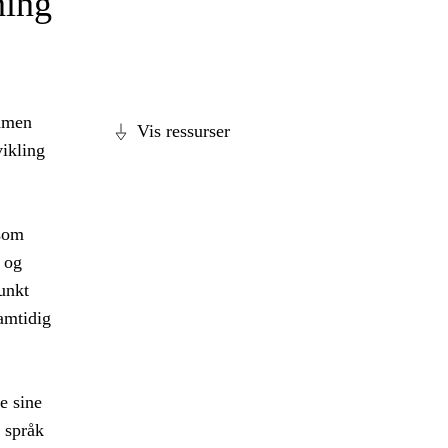
ning
ammen
Vis ressurser
vikling
 som
 og
unkt
amtidig
e sine
 språk