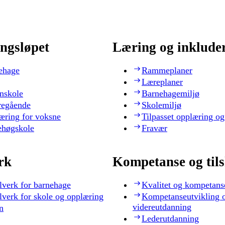
ngsløpet
Læring og inklude
ehage
Rammeplaner
Læreplaner
nskole
Barnehagemiljø
regående
Skolemiljø
æring for voksne
Tilpasset opplæring og
ehøgskole
Fravær
rk
Kompetanse og til
lverk for barnehage
Kvalitet og kompetans
lverk for skole og opplæring
Kompetanseutvikling 
videreutdanning
n
Lederutdanning