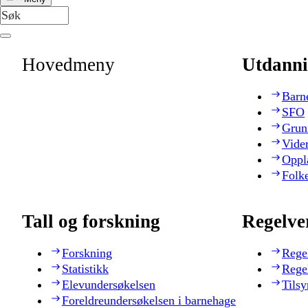
Hovedmeny
Utdanni
Barn
SFO
Grun
Vide
Oppl
Folk
Tall og forskning
Regelve
Forskning
Rege
Statistikk
Rege
Elevundersøkelsen
Tilsy
Foreldreundersøkelsen i barnehage