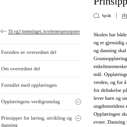
Prinsipp
Språk
Til vg3 brønnfaget, kveilerøroperasjoner
Skolen har både
og er gjensidig 
og danning skal 
Forsiden av overordnet del
Grunnopplæringe
enkeltmennesket
Om overordnet del
mål. Opplæringen
verden, og for å
Formålet med opplæringen
for deltakelse p
lever barn og u
Opplæringens verdigrunnlag
ungdomstidens 
Opplæringen ska
Prinsipper for læring, utvikling og
evner. Danning s
danning