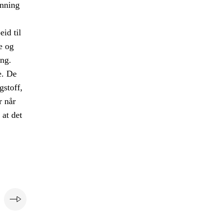
anning
eid til
e og
ng.
e. De
gstoff,
r når
 at det
e