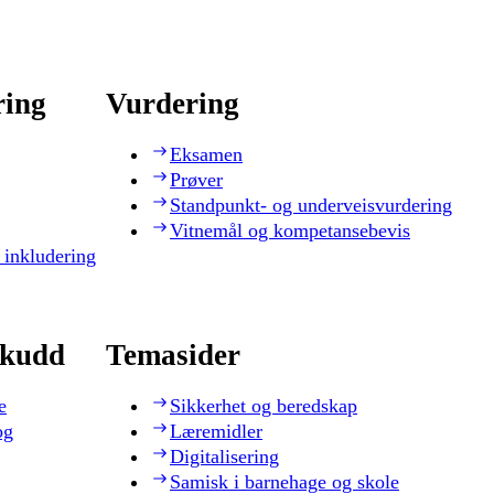
ring
Vurdering
Eksamen
Prøver
Standpunkt- og underveisvurdering
Vitnemål og kompetansebevis
 inkludering
skudd
Temasider
e
Sikkerhet og beredskap
og
Læremidler
Digitalisering
Samisk i barnehage og skole