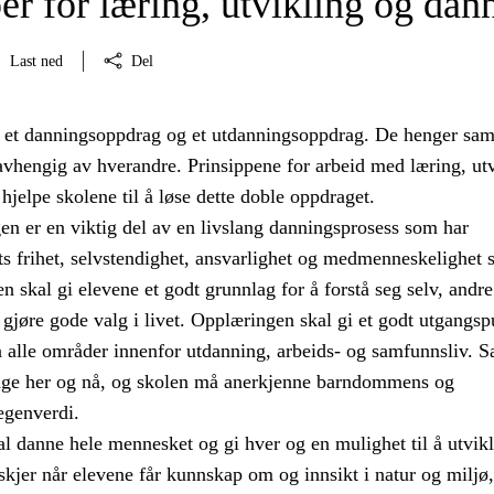
er for læring, utvikling og dan
Last ned
Del
 et danningsoppdrag og et utdanningsoppdrag. De henger s
avhengig av hverandre. Prinsippene for arbeid med læring, ut
hjelpe skolene til å løse dette doble oppdraget.
n er en viktig del av en livslang danningsprosess som har
s frihet, selvstendighet, ansvarlighet og medmenneskelighet
 skal gi elevene et godt grunnlag for å forstå seg selv, andre
 gjøre gode valg i livet. Opplæringen skal gi et godt utgangsp
å alle områder innenfor utdanning, arbeids- og samfunnsliv. S
nge her og nå, og skolen må anerkjenne barndommens og
egenverdi.
l danne hele mennesket og gi hver og en mulighet til å utvikl
kjer når elevene får kunnskap om og innsikt i natur og miljø,