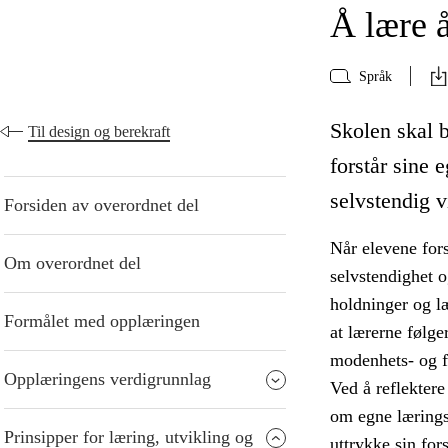
Å lære 
Språk
Skolen skal b
Til design og berekraft
forstår sine 
selvstendig v
Forsiden av overordnet del
Når elevene fors
Om overordnet del
selvstendighet 
holdninger og læ
Formålet med opplæringen
at lærerne følger
modenhets- og f
Opplæringens verdigrunnlag
Ved å reflektere 
om egne lærings
Prinsipper for læring, utvikling og
uttrykke sin for