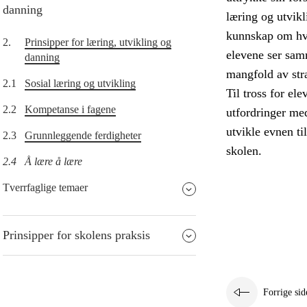
danning
læring og utvikl
kunnskap om hvor
2.
Prinsipper for læring, utvikling og
elevene ser sam
danning
mangfold av stra
2.1
Sosial læring og utvikling
Til tross for el
2.2
Kompetanse i fagene
utfordringer me
utvikle evnen ti
2.3
Grunnleggende ferdigheter
skolen.
2.4
Å lære å lære
Tverrfaglige temaer
Prinsipper for skolens praksis
Forrige sid