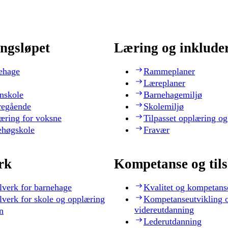
ngsløpet
Læring og inklude
ehage
Rammeplaner
Læreplaner
nskole
Barnehagemiljø
regående
Skolemiljø
æring for voksne
Tilpasset opplæring og
ehøgskole
Fravær
rk
Kompetanse og til
lverk for barnehage
Kvalitet og kompetans
lverk for skole og opplæring
Kompetanseutvikling 
videreutdanning
n
Lederutdanning