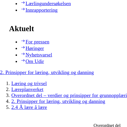
Lærlingundersøkelsen
Innrapportering
Aktuelt
For pressen
Høringer
Nyhetsvarsel
Om Udir
2. Prinsipper for læring, utvikling og danning
Læring og trivsel
Læreplanverket
Overordnet del – verdier og prinsipper for grunnopplær
2. Prinsipper for læring, utvikling og danning
2.4 Å lære å lære
Overordnet del