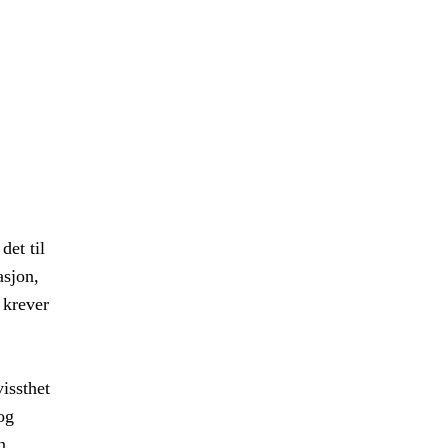
det til
asjon,
 krever
vissthet
og
n