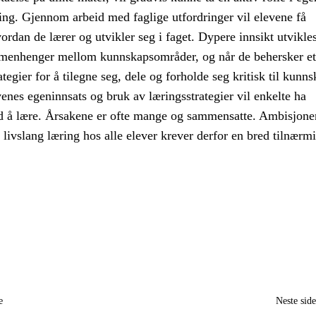
ing. Gjennom arbeid med faglige utfordringer vil elevene få
dan de lærer og utvikler seg i faget. Dypere innsikt utvikle
menhenger mellom kunnskapsområder, og når de behersker et
tegier for å tilegne seg, dele og forholde seg kritisk til kunns
evenes egeninnsats og bruk av læringsstrategier vil enkelte ha
d å lære. Årsakene er ofte mange og sammensatte. Ambisjon
l livslang læring hos alle elever krever derfor en bred tilnærm
e
Neste sid