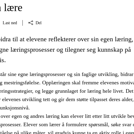
å lære
Last ned
Del
idra til at elevene reflekterer over sin egen læring,
egne læringsprosesser og tilegner seg kunnskap på
is.
tår sine egne læringsprosesser og sin faglige utvikling, bidrar 
og mestringsfølelse. Opplæringen skal fremme elevenes motiv
ringsstrategier, og legge grunnlaget for læring hele livet. Det
 elevenes utvikling tett og gir dem støtte tilpasset deres alder,
unksjonsnivå.
over egen og andres læring kan elever litt etter litt utvikle be
prosesser. Elever som lærer å formulere spørsmål, søke svar 
ståelse på ulike måter, vil gradvis kunne ta en aktiv rolle i ege