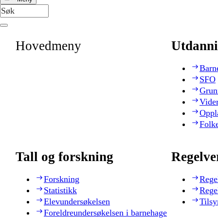
Hovedmeny
Utdanni
Barn
SFO
Grun
Vide
Oppl
Folk
Tall og forskning
Regelve
Forskning
Rege
Statistikk
Rege
Elevundersøkelsen
Tilsy
Foreldreundersøkelsen i barnehage