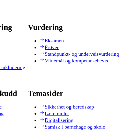
ring
Vurdering
Eksamen
Prøver
Standpunkt- og underveisvurdering
Vitnemål og kompetansebevis
 inkludering
skudd
Temasider
e
Sikkerhet og beredskap
og
Læremidler
Digitalisering
Samisk i barnehage og skole