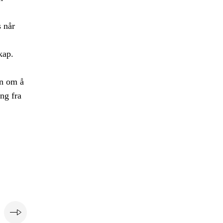
s når
kap.
en om å
ing fra
e