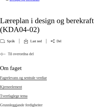
Læreplan i design og berekraft
(KDA04‑02)
Språk
Last ned
Del
Til overordna del
Om faget
Fagrelevans og sentrale verdiar
Kjerneelement
Tverrfaglege tema
Grunnleggjande ferdigheiter