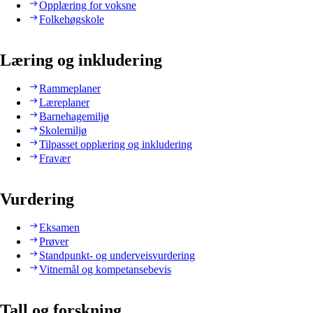
Opplæring for voksne
Folkehøgskole
Læring og inkludering
Rammeplaner
Læreplaner
Barnehagemiljø
Skolemiljø
Tilpasset opplæring og inkludering
Fravær
Vurdering
Eksamen
Prøver
Standpunkt- og underveisvurdering
Vitnemål og kompetansebevis
Tall og forskning