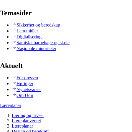
Temasider
Sikkerhet og beredskap
Læremidler
Digitalisering
Samisk i barnehage og skole
Nasjonale minoriteter
Aktuelt
For pressen
Høringer
Nyhetsvarsel
Om Udir
Læreplanar
Læring og trivsel
Læreplanverket
Læreplanar
Design og berekraft