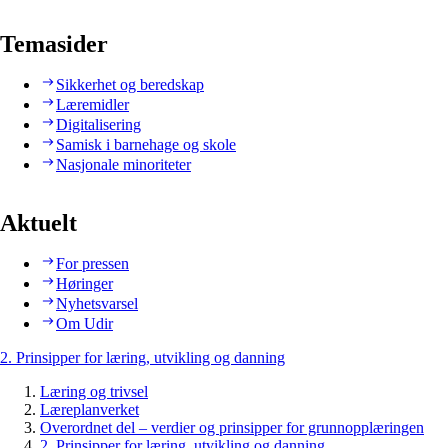
Temasider
Sikkerhet og beredskap
Læremidler
Digitalisering
Samisk i barnehage og skole
Nasjonale minoriteter
Aktuelt
For pressen
Høringer
Nyhetsvarsel
Om Udir
2. Prinsipper for læring, utvikling og danning
Læring og trivsel
Læreplanverket
Overordnet del – verdier og prinsipper for grunnopplæringen
2. Prinsipper for læring, utvikling og danning