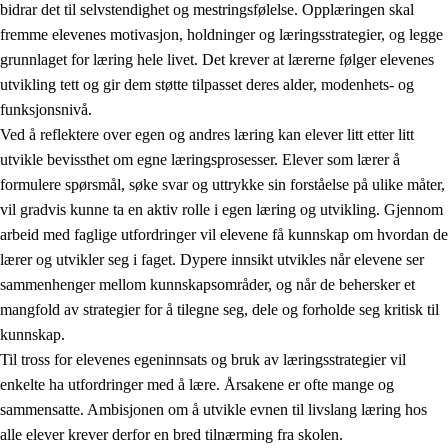
bidrar det til selvstendighet og mestringsfølelse. Opplæringen skal
fremme elevenes motivasjon, holdninger og læringsstrategier, og legge
grunnlaget for læring hele livet. Det krever at lærerne følger elevenes
utvikling tett og gir dem støtte tilpasset deres alder, modenhets- og
funksjonsnivå.
Ved å reflektere over egen og andres læring kan elever litt etter litt
2.
Prinsipper for læring, utvikling og danning
utvikle bevissthet om egne læringsprosesser. Elever som lærer å
formulere spørsmål, søke svar og uttrykke sin forståelse på ulike måter,
2.1
Sosial læring og utvikling
vil gradvis kunne ta en aktiv rolle i egen læring og utvikling. Gjennom
2.2
Kompetanse i fagene
arbeid med faglige utfordringer vil elevene få kunnskap om hvordan de
lærer og utvikler seg i faget. Dypere innsikt utvikles når elevene ser
2.3
Grunnleggende ferdigheter
sammenhenger mellom kunnskapsområder, og når de behersker et
2.4
Å lære å lære
mangfold av strategier for å tilegne seg, dele og forholde seg kritisk til
kunnskap.
Tverrfaglige temaer
Til tross for elevenes egeninnsats og bruk av læringsstrategier vil
enkelte ha utfordringer med å lære. Årsakene er ofte mange og
sammensatte. Ambisjonen om å utvikle evnen til livslang læring hos
alle elever krever derfor en bred tilnærming fra skolen.