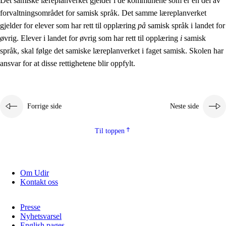
Det samiske læreplanverket gjelder i de kommunene som er en del av
forvaltningsområdet for samisk språk. Det samme læreplanverket
gjelder for elever som har rett til opplæring
på
samisk språk i landet for
øvrig. Elever i landet for øvrig som har rett til opplæring
i
samisk
språk, skal følge det samiske læreplanverket i faget samisk. Skolen har
ansvar for at disse rettighetene blir oppfylt.
Forrige side
Neste side
Til toppen
Om Udir
Kontakt oss
Presse
Nyhetsvarsel
English pages