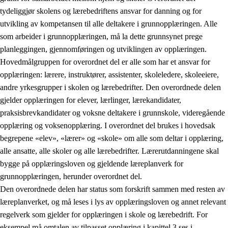
tydeliggjør skolens og lærebedriftens ansvar for danning og for
utvikling av kompetansen til alle deltakere i grunnopplæringen. Alle
som arbeider i grunnopplæringen, må la dette grunnsynet prege
planleggingen, gjennomføringen og utviklingen av opplæringen.
Hovedmålgruppen for overordnet del er alle som har et ansvar for
opplæringen: lærere, instruktører, assistenter, skoleledere, skoleeiere,
andre yrkesgrupper i skolen og lærebedrifter. Den overordnede delen
gjelder opplæringen for elever, lærlinger, lærekandidater,
praksisbrevkandidater og voksne deltakere i grunnskole, videregående
opplæring og voksenopplæring. I overordnet del brukes i hovedsak
begrepene «elev», «lærer» og «skole» om alle som deltar i opplæring,
alle ansatte, alle skoler og alle lærebedrifter. Lærerutdanningene skal
bygge på opplæringsloven og gjeldende læreplanverk for
grunnopplæringen, herunder overordnet del.
Den overordnede delen har status som forskrift sammen med resten av
læreplanverket, og må leses i lys av opplæringsloven og annet relevant
regelverk som gjelder for opplæringen i skole og lærebedrift. For
eksempel må omtalen av tilpasset opplæring i kapittel 3 ses i