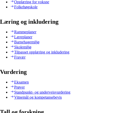
Opplæring for voksne
Folkehøgskole
Læring og inkludering
Rammeplaner
Læreplaner
Barnehagemiljø
Skolemiljø
Tilpasset opplæring og inkludering
Fravær
Vurdering
Eksamen
Prøver
Standpunkt- og underveisvurdering
Vitnemål og kompetansebevis
Tall og forskning