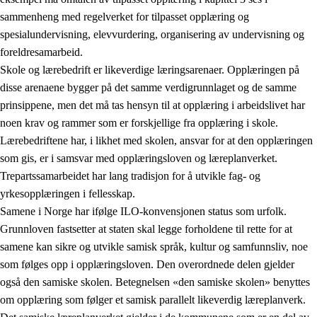
sammenheng med regelverket for tilpasset opplæring og
spesialundervisning, elevvurdering, organisering av undervisning og
foreldresamarbeid.
Skole og lærebedrift er likeverdige læringsarenaer. Opplæringen på
disse arenaene bygger på det samme verdigrunnlaget og de samme
prinsippene, men det må tas hensyn til at opplæring i arbeidslivet har
noen krav og rammer som er forskjellige fra opplæring i skole.
Lærebedriftene har, i likhet med skolen, ansvar for at den opplæringen
som gis, er i samsvar med opplæringsloven og læreplanverket.
Trepartssamarbeidet har lang tradisjon for å utvikle fag- og
yrkesopplæringen i fellesskap.
Samene i Norge har ifølge ILO-konvensjonen status som urfolk.
Grunnloven fastsetter at staten skal legge forholdene til rette for at
samene kan sikre og utvikle samisk språk, kultur og samfunnsliv, noe
som følges opp i opplæringsloven. Den overordnede delen gjelder
også den samiske skolen. Betegnelsen «den samiske skolen» benyttes
om opplæring som følger et samisk parallelt likeverdig læreplanverk.