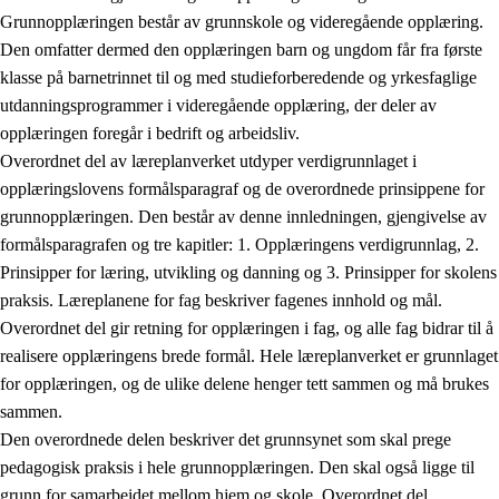
Grunnopplæringen består av grunnskole og videregående opplæring.
Den omfatter dermed den opplæringen barn og ungdom får fra første
klasse på barnetrinnet til og med studieforberedende og yrkesfaglige
utdanningsprogrammer i videregående opplæring, der deler av
opplæringen foregår i bedrift og arbeidsliv.
Overordnet del av læreplanverket utdyper verdigrunnlaget i
opplæringslovens formålsparagraf og de overordnede prinsippene for
grunnopplæringen. Den består av denne innledningen, gjengivelse av
formålsparagrafen og tre kapitler: 1. Opplæringens verdigrunnlag, 2.
Prinsipper for læring, utvikling og danning og 3. Prinsipper for skolens
praksis. Læreplanene for fag beskriver fagenes innhold og mål.
Overordnet del gir retning for opplæringen i fag, og alle fag bidrar til å
realisere opplæringens brede formål. Hele læreplanverket er grunnlaget
for opplæringen, og de ulike delene henger tett sammen og må brukes
sammen.
Den overordnede delen beskriver det grunnsynet som skal prege
pedagogisk praksis i hele grunnopplæringen. Den skal også ligge til
grunn for samarbeidet mellom hjem og skole. Overordnet del