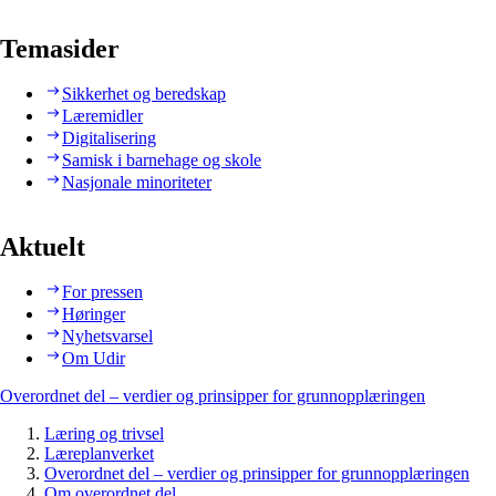
Temasider
Sikkerhet og beredskap
Læremidler
Digitalisering
Samisk i barnehage og skole
Nasjonale minoriteter
Aktuelt
For pressen
Høringer
Nyhetsvarsel
Om Udir
Overordnet del – verdier og prinsipper for grunnopplæringen
Læring og trivsel
Læreplanverket
Overordnet del – verdier og prinsipper for grunnopplæringen
Om overordnet del