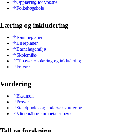
Opplæring for voksne
Folkehøgskole
Læring og inkludering
Rammeplaner
Læreplaner
Barnehagemiljø
Skolemiljø
Tilpasset opplæring og inkludering
Fravær
Vurdering
Eksamen
Prøver
Standpunkt- og underveisvurdering
Vitnemål og kompetansebevis
Tall og forskning