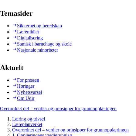
Temasider
Sikkerhet og beredskap
Læremidler
Digitalisering
Samisk i barnehage og skole
Nasjonale minoriteter
Aktuelt
For pressen
Høringer
Nyhetsvarsel
Om Udir
Overordnet del – verdier og prinsipper for grunnopplæringen
Læring og trivsel
Læreplanverket
Overordnet del – verdier og prinsipper for grunnopplæringen
1. Opplæringens verdigrunnlag