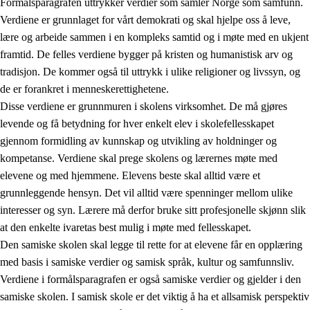
Formålsparagrafen uttrykker verdier som samler Norge som samfunn.
Verdiene er grunnlaget for vårt demokrati og skal hjelpe oss å leve,
lære og arbeide sammen i en kompleks samtid og i møte med en ukjent
1.
Opplæringens verdigrunnlag
framtid. De felles verdiene bygger på kristen og humanistisk arv og
tradisjon. De kommer også til uttrykk i ulike religioner og livssyn, og
1.1
Menneskeverdet
de er forankret i menneskerettighetene.
1.2
Identitet og kulturelt mangfold
Disse verdiene er grunnmuren i skolens virksomhet. De må gjøres
levende og få betydning for hver enkelt elev i skolefellesskapet
1.3
Kritisk tenkning og etisk bevissthet
gjennom formidling av kunnskap og utvikling av holdninger og
1.4
Skaperglede, engasjement og utforskertrang
kompetanse. Verdiene skal prege skolens og lærernes møte med
elevene og med hjemmene. Elevens beste skal alltid være et
1.5
Respekt for naturen og miljøbevissthet
grunnleggende hensyn. Det vil alltid være spenninger mellom ulike
1.6
Demokrati og medvirkning
interesser og syn. Lærere må derfor bruke sitt profesjonelle skjønn slik
at den enkelte ivaretas best mulig i møte med fellesskapet.
Den samiske skolen skal legge til rette for at elevene får en opplæring
med basis i samiske verdier og samisk språk, kultur og samfunnsliv.
Verdiene i formålsparagrafen er også samiske verdier og gjelder i den
samiske skolen. I samisk skole er det viktig å ha et allsamisk perspektiv