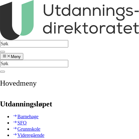
Meny
Hovedmeny
Utdanningsløpet
Barnehage
SFO
Grunnskole
Videregående