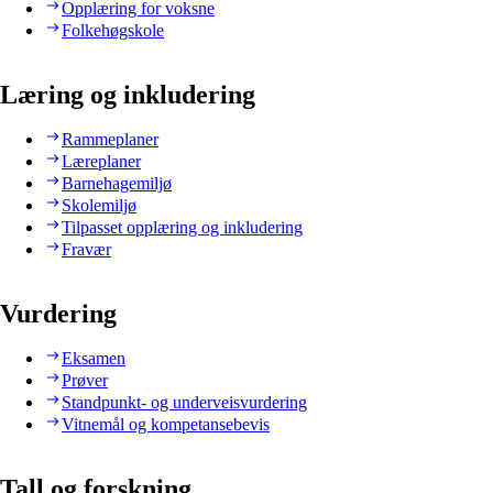
Opplæring for voksne
Folkehøgskole
Læring og inkludering
Rammeplaner
Læreplaner
Barnehagemiljø
Skolemiljø
Tilpasset opplæring og inkludering
Fravær
Vurdering
Eksamen
Prøver
Standpunkt- og underveisvurdering
Vitnemål og kompetansebevis
Tall og forskning