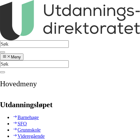
Meny
Hovedmeny
Utdanningsløpet
Barnehage
SFO
Grunnskole
Videregående