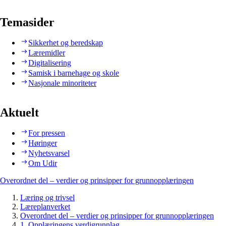
Temasider
Sikkerhet og beredskap
Læremidler
Digitalisering
Samisk i barnehage og skole
Nasjonale minoriteter
Aktuelt
For pressen
Høringer
Nyhetsvarsel
Om Udir
Overordnet del – verdier og prinsipper for grunnopplæringen
Læring og trivsel
Læreplanverket
Overordnet del – verdier og prinsipper for grunnopplæringen
1. Opplæringens verdigrunnlag