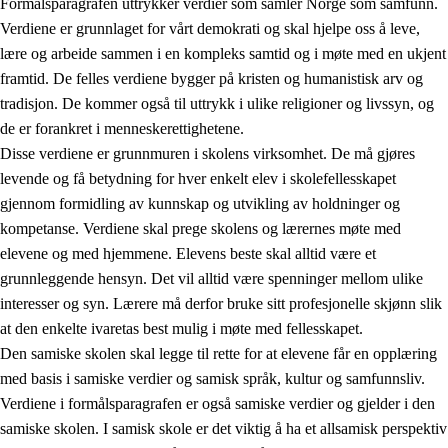
Formålsparagrafen uttrykker verdier som samler Norge som samfunn.
Verdiene er grunnlaget for vårt demokrati og skal hjelpe oss å leve,
lære og arbeide sammen i en kompleks samtid og i møte med en ukjent
1.
Opplæringens verdigrunnlag
framtid. De felles verdiene bygger på kristen og humanistisk arv og
tradisjon. De kommer også til uttrykk i ulike religioner og livssyn, og
1.1
Menneskeverdet
de er forankret i menneskerettighetene.
1.2
Identitet og kulturelt mangfold
Disse verdiene er grunnmuren i skolens virksomhet. De må gjøres
levende og få betydning for hver enkelt elev i skolefellesskapet
1.3
Kritisk tenkning og etisk bevissthet
gjennom formidling av kunnskap og utvikling av holdninger og
1.4
Skaperglede, engasjement og utforskertrang
kompetanse. Verdiene skal prege skolens og lærernes møte med
elevene og med hjemmene. Elevens beste skal alltid være et
1.5
Respekt for naturen og miljøbevissthet
grunnleggende hensyn. Det vil alltid være spenninger mellom ulike
1.6
Demokrati og medvirkning
interesser og syn. Lærere må derfor bruke sitt profesjonelle skjønn slik
at den enkelte ivaretas best mulig i møte med fellesskapet.
Den samiske skolen skal legge til rette for at elevene får en opplæring
med basis i samiske verdier og samisk språk, kultur og samfunnsliv.
Verdiene i formålsparagrafen er også samiske verdier og gjelder i den
samiske skolen. I samisk skole er det viktig å ha et allsamisk perspektiv